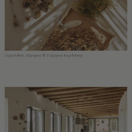
Ξερολιθιά, Σέριφος © Γιώργος Κορδάκης