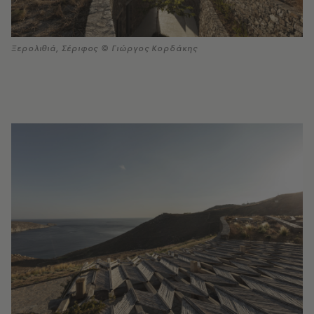
Ξερολιθιά, Σέριφος © Γιώργος Κορδάκης