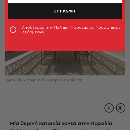
ΕΓΓΡΑΦΗ
Αποδέχομαι την
Πολιτική Προστασίας Προσωπικών
Δεδομένων
Ξερολίθι, Σέριφος © Γιώργος Κορδάκης
Μία θερινή κατοικία κοντά στην παραλία