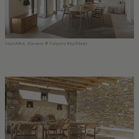
Ξερολιθιά, Σέριφος © Γιώργος Κορδάκης