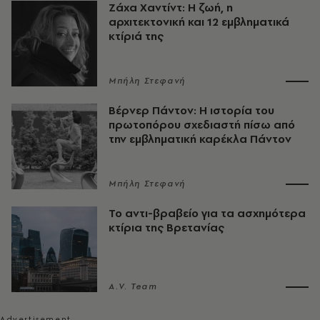
Ζάχα Χαντίντ: Η ζωή, η
αρχιτεκτονική και 12 εμβληματικά
κτίριά της
Μπήλη Στεφανή
Βέρνερ Πάντον: Η ιστορία του
πρωτοπόρου σχεδιαστή πίσω από
την εμβληματική καρέκλα Πάντον
Μπήλη Στεφανή
Το αντι-βραβείο για τα ασχημότερα
κτίρια της Βρετανίας
A.V. Team