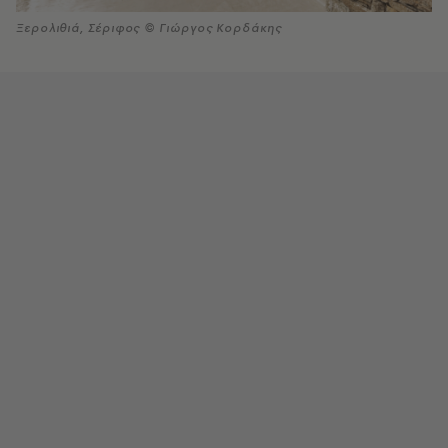
Ξερολιθιά, Σέριφος © Γιώργος Κορδάκης