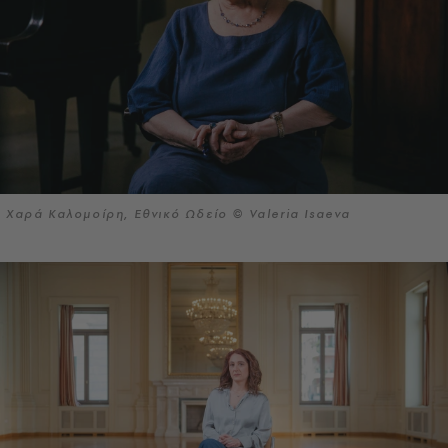
Χαρά Καλομοίρη, Εθνικό Ωδείο © Valeria Isaeva