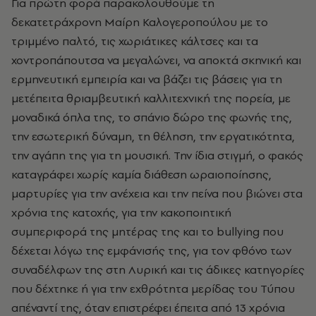
Για πρώτη φορά παρακολουθούμε τη
δεκατετράχρονη Μαίρη Καλογεροπούλου με το
τριμμένο παλτό, τις χωριάτικες κάλτσες και τα
χοντροπάπουτσα να μεγαλώνει, να αποκτά σκηνική και
ερμηνευτική εμπειρία και να βάζει τις βάσεις για τη
μετέπειτα θριαμβευτική καλλιτεχνική της πορεία, με
μοναδικά όπλα της, το σπάνιο δώρο της φωνής της,
την εσωτερική δύναμη, τη θέληση, την εργατικότητα,
την αγάπη της για τη μουσική. Την ίδια στιγμή, ο φακός
καταγράφει χωρίς καμία διάθεση ωραιοποίησης,
μαρτυρίες για την ανέχεια και την πείνα που βιώνει στα
χρόνια της κατοχής, για την κακοποιητική
συμπεριφορά της μητέρας της και το bullying που
δέχεται λόγω της εμφάνισής της, για τον φθόνο των
συναδέλφων της στη Λυρική και τις άδικες κατηγορίες
που δέχτηκε ή για την εχθρότητα μερίδας του Τύπου
απέναντί της, όταν επιστρέφει έπειτα από 13 χρόνια