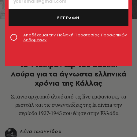
ΕΓΓΡΑΦΗ
Μαρία Κάλλας, «Μήδεια» στην Επίδαυρο, 1961 ©
Κleisthenis / GNO Archive
Αποδέχομαι την
Πολιτική Προστασίας Προσωπικών
Δεδομένων
ΠΟΛΙΤΙΣΜΟΣ
Μαίρη, Μαριάννα, Μαρία: Είδαμε
το ντοκιμαντέρ του Βασίλη
Λούρα για τα άγνωστα ελληνικά
χρόνια της Κάλλας
Σπάνιο αρχειακό υλικό από τις live εμφανίσεις, τα
ρεσιτάλ και τις συνεντεύξεις της la divina την
περίοδο 1937-1945 που έζησε στην Ελλάδα
Λένα Ιωαννίδου