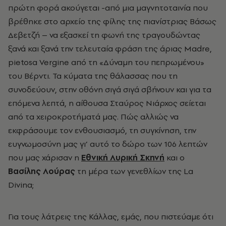
πρώτη φορά ακούγεται -από μια μαγνητοταινία που
βρέθηκε στο αρχείο της φίλης της πιανίστριας Βάσως
Δεβετζή – να εξασκεί τη φωνή της τραγουδώντας
ξανά και ξανά την τελευταία φράση της άριας Madre,
pietosa Vergine από τη «Δύναμη του πεπρωμένου»
του Βέρντι. Τα κύματα της θάλασσας που τη
συνοδεύουν, στην οθόνη σιγά σιγά σβήνουν και για τα
επόμενα λεπτά, η αίθουσα Σταύρος Νιάρχος σείεται
από τα χειροκροτήματά μας. Πώς αλλιώς να
εκφράσουμε τον ενθουσιασμό, τη συγκίνηση, την
ευγνωμοσύνη μας γι’ αυτό το δώρο των 106 λεπτών
που μας χάρισαν η
Εθνική Λυρική Σκηνή
και ο
Βασίλης Λούρας
τη μέρα των γενεθλίων της La
Divina;
Για τους λάτρεις της Κάλλας, εμάς, που πιστεύαμε ότι