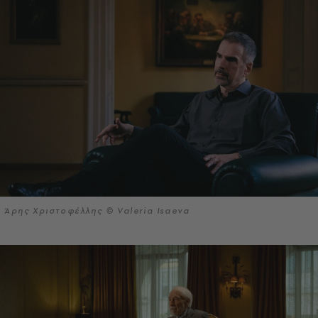
Άρης Χριστοφέλλης © Valeria Isaeva