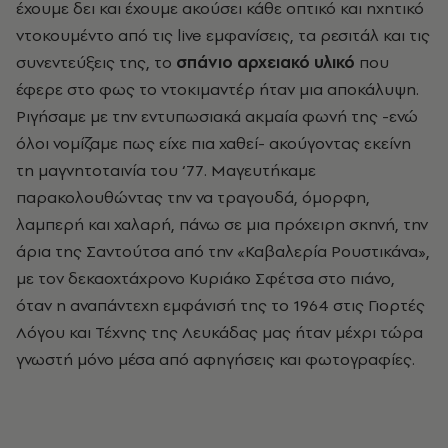
έχουμε δει και έχουμε ακούσει κάθε οπτικό και ηχητικό
ντοκουμέντο από τις live εμφανίσεις, τα ρεσιτάλ και τις
συνεντεύξεις της, το
σπάνιο αρχειακό υλικό
που
έφερε στο φως το ντοκιμαντέρ ήταν μια αποκάλυψη.
Ριγήσαμε με την εντυπωσιακά ακμαία φωνή της -ενώ
όλοι νομίζαμε πως είχε πια χαθεί- ακούγοντας εκείνη
τη μαγνητοταινία του ‘77. Μαγευτήκαμε
παρακολουθώντας την να τραγουδά, όμορφη,
λαμπερή και χαλαρή, πάνω σε μια πρόχειρη σκηνή, την
άρια της Σαντούτσα από την «Καβαλερία Ρουστικάνα»,
με τον δεκαοχτάχρονο Κυριάκο Σφέτσα στο πιάνο,
όταν η αναπάντεχη εμφάνισή της το 1964 στις Γιορτές
Λόγου και Τέχνης της Λευκάδας μας ήταν μέχρι τώρα
γνωστή μόνο μέσα από αφηγήσεις και φωτογραφίες.