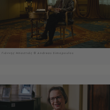
Γιάννης Μπαστιάς © Andreas Simopoulos