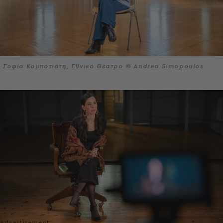
Σοφία Κομποτιάτη, Εθνικό Θέατρο © Andrea Simopoulos