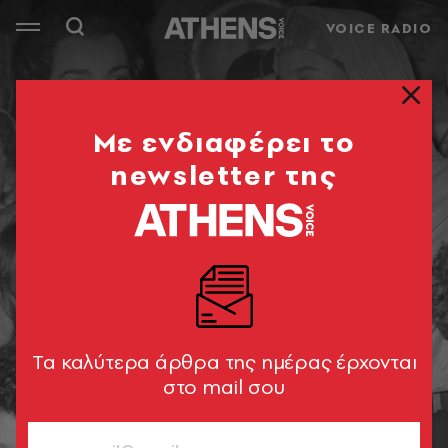
VOICE RADIO
Mε ενδιαφέρει το
newsletter της
Tα καλύτερα άρθρα της ημέρας έρχονται
στο mail σου