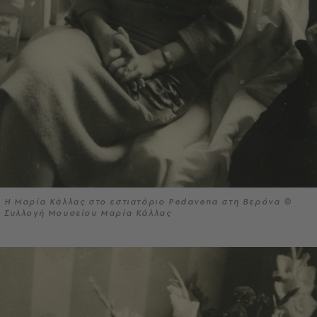
Η Μαρία Κάλλας στο εστιατόριο Pedavena στη Βερόνα ©
Συλλογή Μουσείου Μαρία Κάλλας