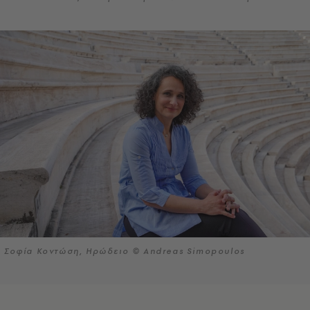
Σοφία Κοντώση, Ηρώδειο © Andreas Simopoulos