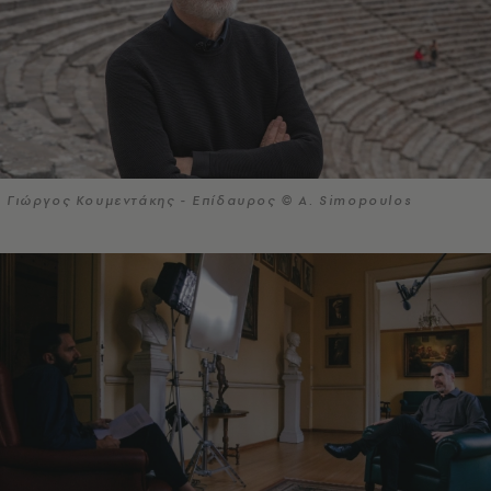
Γιώργος Κουμεντάκης - Επίδαυρος © A. Simopoulos