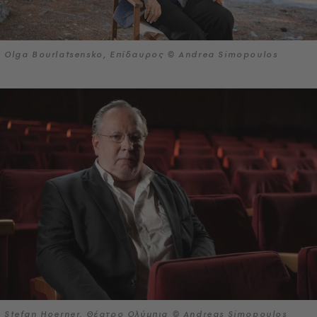
Olga Bourlatsensko, Επίδαυρος © Andrea Simopoulos
Stefan Hoerner, Θέατρο Ολύμπια © Andreas Simopoulos