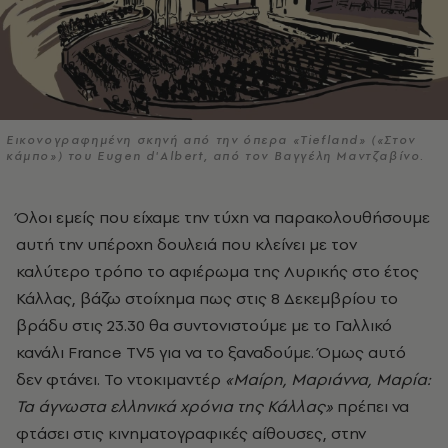
Εικονογραφημένη σκηνή από την όπερα «Tiefland» («Στον
κάμπο») του Eugen d'Albert, από τον Βαγγέλη Μαντζαβίνο.
Όλοι εμείς που είχαμε την τύχη να παρακολουθήσουμε
αυτή την υπέροχη δουλειά που κλείνει με τον
καλύτερο τρόπο το αφιέρωμα της Λυρικής στο έτος
Κάλλας, βάζω στοίχημα πως στις 8 Δεκεμβρίου το
βράδυ στις 23.30 θα συντονιστούμε με το Γαλλικό
κανάλι France TV5 για να το ξαναδούμε. Όμως αυτό
δεν φτάνει. Το ντοκιμαντέρ
«Μαίρη, Μαριάννα, Μαρία:
Τα άγνωστα ελληνικά χρόνια της Κάλλας»
πρέπει να
φτάσει στις κινηματογραφικές αίθουσες, στην