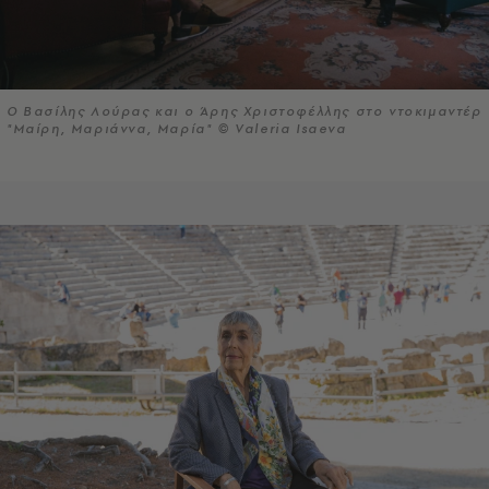
Ο Βασίλης Λούρας και ο Άρης Χριστοφέλλης στο ντοκιμαντέρ
"Μαίρη, Μαριάννα, Μαρία" © Valeria Isaeva