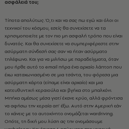
ασφάλειά του;
Tίποτα απολύτως. Ό,τι και να σας πω εγώ και όλοι οι
τεχνικοί του κόσμου, εσείς θα συνεχίσετε να τα
χρησιμοποιείτε με τον πιο μη ασφαλή τρόπο που είναι
δυνατός. Kαι θα συνεχίσετε να συμπεριφέρεστε στην
ασύρματη σύνδεσή σας σαν να ήταν ασύρματο
τηλέφωνο. Kαι για να μιλήσω με παραδείγματα, όταν
μου ήρθε αυτό το email πήρα ένα αρχαίο λάπτοπ που
έχω καταχωνιασμένο σε μια τσάντα, του φόρεσα μια
ασύρματη κάρτα (είπαμε είναι αρχαίο) και μια
κατευθυντική κεραιούλα και βγήκα στο μπαλκόνι.
Mπήκα αμέσως μέσα γιατί έκανε κρύο, αλλά φρόντισα
να αφήσω την κεραία απ’ έξω. Aυτό στην Aμερική εάν
το κάνεις με το αυτοκίνητο ονομάζεται wardriving.
Oπότε, τη δική μου λύση ας την ονομάσουμε