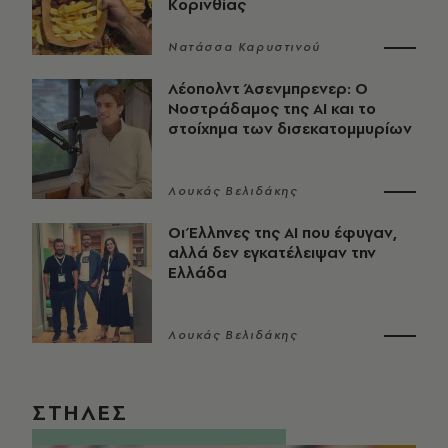
Κορινθίας
Νατάσσα Καρυστινού
Λέοπολντ Άσενμπρενερ: Ο
Νοστράδαμος της AI και το
στοίχημα των δισεκατομμυρίων
Λουκάς Βελιδάκης
Οι Έλληνες της ΑΙ που έφυγαν,
αλλά δεν εγκατέλειψαν την
Ελλάδα
Λουκάς Βελιδάκης
ΣΤΗΛΕΣ