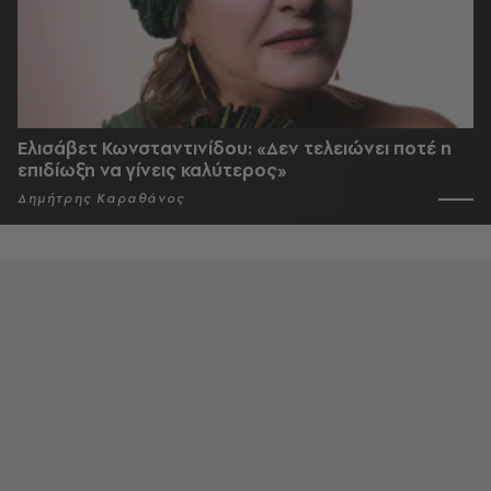
Ελισάβετ Κωνσταντινίδου: «Δεν τελειώνει ποτέ η
επιδίωξη να γίνεις καλύτερος»
Δημήτρης Καραθάνος