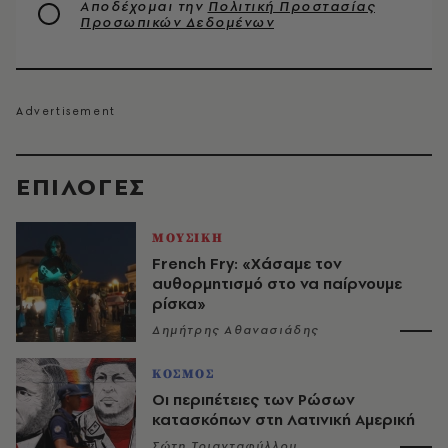
Αποδέχομαι την
Πολιτική Προστασίας
Προσωπικών Δεδομένων
EΠΙΛΟΓΈΣ
ΜΟΥΣΙΚΗ
French Fry: «Χάσαμε τον
αυθορμητισμό στο να παίρνουμε
ρίσκα»
Δημήτρης Αθανασιάδης
ΚΟΣΜΟΣ
Οι περιπέτειες των Ρώσων
κατασκόπων στη Λατινική Αμερική
Σώτη Τριανταφύλλου