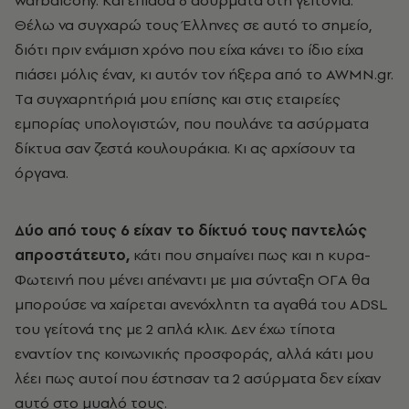
warbalcony. Kαι έπιασα 6 ασύρματα στη γειτονιά.
Θέλω να συγχαρώ τους Έλληνες σε αυτό το σημείο,
διότι πριν ενάμιση χρόνο που είχα κάνει το ίδιο είχα
πιάσει μόλις έναν, κι αυτόν τον ήξερα από το AWMN.gr.
Tα συγχαρητήριά μου επίσης και στις εταιρείες
εμπορίας υπολογιστών, που πουλάνε τα ασύρματα
δίκτυα σαν ζεστά κουλουράκια. Kι ας αρχίσουν τα
όργανα.
Δύο από τους 6 είχαν το δίκτυό τους παντελώς
απροστάτευτο,
κάτι που σημαίνει πως και η κυρα-
Φωτεινή που μένει απέναντι με μια σύνταξη OΓA θα
μπορούσε να χαίρεται ανενόχλητη τα αγαθά του ADSL
του γείτονά της με 2 απλά κλικ. Δεν έχω τίποτα
εναντίον της κοινωνικής προσφοράς, αλλά κάτι μου
λέει πως αυτοί που έστησαν τα 2 ασύρματα δεν είχαν
αυτό στο μυαλό τους.