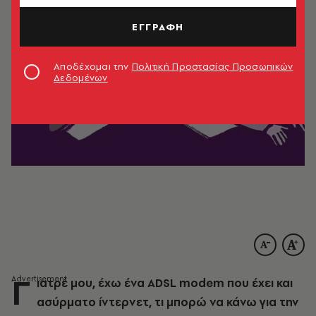
ΕΓΓΡΑΦΗ
Αποδέχομαι την
Πολιτική Προστασίας Προσωπικών
Δεδομένων
Γ
ιατρέ μου, έχω ένα ADSL modem που έχει και
ασύρματο ίντερνετ, τι μπορώ να κάνω για την