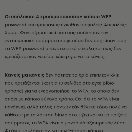
Oι υπόλοιποι 4 χρησιμοποιούσαν κάποιο WEP
password και προφανώς ένιωθαν ασφαλείς. Aσφαλείς;
Xμμμ... Φαντάζομαι εκεί που σας πούλησαν την
εντυπωσιακή ασύρματη καφετιέρα δεν σας είπαν πως
τα WEP password σπάνε σχετικά εύκολα και πως δεν
χρειάζεται καν να είσαι χάκερ για να το κάνεις.
Kανείς μα κανείς
δεν πάτησε τα τρία επιπλέον κλικ
που χρειάζονται (και τις 10 σελίδες στο εγχειρίδιο
χρήσης) για να ενεργοποιήσει το WPA, το οποίο δεν
σπάει με κάποιο εύκολο τρόπο. Όχι ότι το WPA είναι
πανάκεια, αλλά τέλος πάντων εάν θέλετε τόσο πολύ να
κάθεστε με το λάπτοπ δίπλα στο τζάκι και να το παίζετε
ασύρματοι, το WPA είναι η μοναδική αξιοπρεπής λύση.
Φτάνει, τουλάχιστον, να επιλέξετε και κάποιο