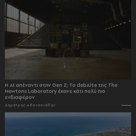
Η AI απέναντι στην Gen Z; Το debAIte της The
Newtons Laboratory έκανε κάτι πολύ πιο
ενδιαφέρον
Δημήτρης Αθανασιάδης