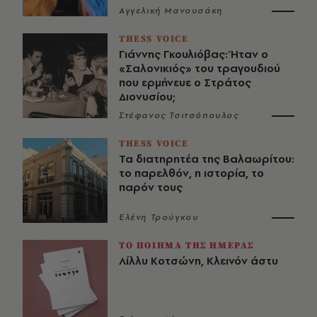
Αγγελική Μανουσάκη
THESS VOICE
Γιάννης Γκουλιόβας: Ήταν ο
«Σαλονικιός» του τραγουδιού
που ερμήνευε ο Στράτος
Διονυσίου;
Στέφανος Τσιτσόπουλος
THESS VOICE
Τα διατηρητέα της Βαλαωρίτου:
το παρελθόν, η ιστορία, το
παρόν τους
Ελένη Τρούγκου
ΤΟ ΠΟΙΗΜΑ ΤΗΣ ΗΜΕΡΑΣ
Λίλλυ Κοτσώνη, Κλεινόν άστυ