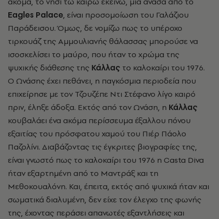
ακόμα, το νησί τω καιρώ εκείνω, μια ανάσα από το
Eagles Palace
, είναι προσομοίωση του Γαλάζιου
Παράδεισου. Όμως, δε νομίζω πως το υπέροχο
τιρκουάζ της Αμμουλιανής θάλασσας μπορούσε να
ισοσκελίσει το μαύρο, που ήταν το χρώμα της
ψυχικής διάθεσης της
Κάλλας
το καλοκαίρι του 1976.
Ο Ωνάσης έχει πεθάνει, η παγκόσμια περιοδεία που
επιχείρησε με τον Τζουζέπε Ντι Στέφανο λίγο καιρό
πριν, έληξε άδοξα. Εκτός από τον Ωνάση, η
Κάλλας
κουβαλάει ένα ακόμα περίσσευμα έξαλλου πόνου
εξαιτίας του πρόσφατου χαμού του Πιέρ Πάολο
Παζολίνι. Διαβάζοντας τις έγκριτες βιογραφίες της,
είναι γνωστό πως το καλοκαίρι του 1976 η Casta Diva
ήταν εξαρτημένη από το Μαντράξ και τη
Μεθοκουαλόνη. Και, έπειτα, εκτός από ψυχικά ήταν και
σωματικά διαλυμένη, δεν είχε τον έλεγχο της φωνής
της, έχοντας περάσει απανωτές εξαντλήσεις και