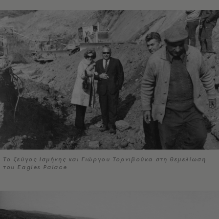
Το ζεύγος Ισμήνης και Γιώργου Τορνιβούκα στη θεμελίωση
του Eagles Palace