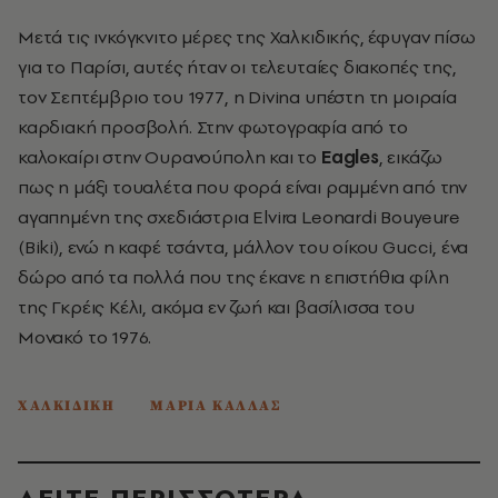
Μετά τις ινκόγκνιτο μέρες της Χαλκιδικής, έφυγαν πίσω
για το Παρίσι, αυτές ήταν οι τελευταίες διακοπές της,
τον Σεπτέμβριο του 1977, η Divina υπέστη τη μοιραία
καρδιακή προσβολή. Στην φωτογραφία από το
καλοκαίρι στην Ουρανούπολη και το
Eagles
, εικάζω
πως η μάξι τουαλέτα που φορά είναι ραμμένη από την
αγαπημένη της σχεδιάστρια Elvira Leonardi Bouyeure
(Biki), ενώ η καφέ τσάντα, μάλλον του οίκου Gucci, ένα
δώρο από τα πολλά που της έκανε η επιστήθια φίλη
της Γκρέις Κέλι, ακόμα εν ζωή και βασίλισσα του
Μονακό το 1976.
ΧΑΛΚΙΔΙΚΗ
ΜΑΡΙΑ ΚΑΛΛΑΣ
ΔΕΙΤΕ ΠΕΡΙΣΣΟΤΕΡΑ