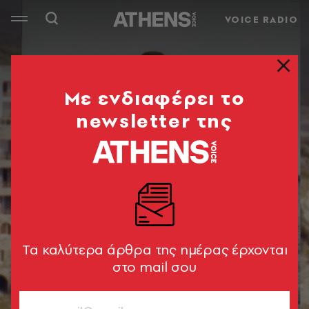
VOICE RADIO
Mε ενδιαφέρει το
newsletter της
Tα καλύτερα άρθρα της ημέρας έρχονται
στο mail σου