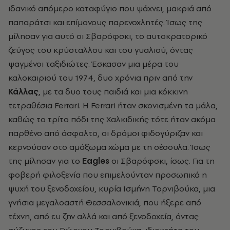
ιδανικό απόμερο καταφύγιο που ψάχνει, μακριά από
παπαράτσι και επίμονους παρενοχλητές. Ίσως της
μίλησαν για αυτό οι Σβαρόφσκι, το αυτοκρατορικό
ζεύγος του κρύσταλλου και του γυαλιού, όντας
ψαγμένοι ταξιδιώτες. Έσκασαν μια μέρα του
καλοκαιριού του 1974, δυο χρόνια πριν από την
Κάλλας
, με τα δυο τους παιδιά και μια κόκκινη
τετραθέσια Ferrari. Η Ferrari ήταν σκονισμένη τα μάλα,
καθώς το τρίτο πόδι της Χαλκιδικής τότε ήταν ακόμα
παρθένο από άσφαλτο, οι δρόμοι φιδογύριζαν και
κερνούσαν στο αμάξωμα χώμα με τη σέσουλα. Ίσως
της μίλησαν για το
Eagles
οι Σβαρόφσκι, ίσως. Για τη
φοβερή φιλοξενία που επιμελούνταν προσωπικά η
ψυχή του ξενοδοχείου, κυρία Ισμήνη Τορνιβούκα, μια
γνήσια μεγαλοαστή Θεσσαλονικιά, που ήξερε από
τέχνη, από ευ ζην αλλά και από ξενοδοχεία, όντας
σύζυγος του Γιώργου Τορνιβούκα, ιδιοκτήτη του