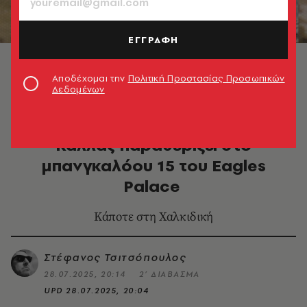
ΕΓΓΡΑΦΗ
Η Μαρία Κάλλας στο Eagles Palace το καλοκαίρι του
1976
Αποδέχομαι την
Πολιτική Προστασίας Προσωπικών
Δεδομένων
ΤΑΞΙΔΙΑ
Ουρανούπολη 1976: Η Μαρία
Κάλλας παραθερίζει στο
μπανγκαλόου 15 του Eagles
Palace
Κάποτε στη Χαλκιδική
Στέφανος Τσιτσόπουλος
28.07.2025, 20:14
2’ ΔΙΑΒΑΣΜΑ
UPD
28.07.2025, 20:04