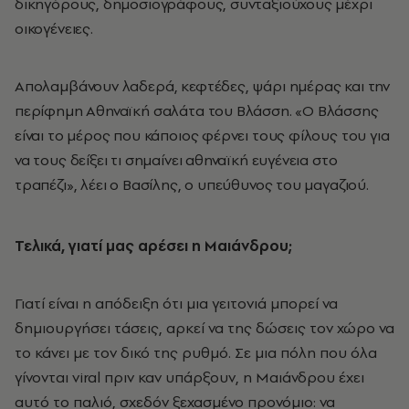
δικηγόρους, δημοσιογράφους, συνταξιούχους μέχρι
οικογένειες.
Απολαμβάνουν λαδερά, κεφτέδες, ψάρι ημέρας και την
περίφημη Αθηναϊκή σαλάτα του Βλάσση. «Ο Βλάσσης
είναι το μέρος που κάποιος φέρνει τους φίλους του για
να τους δείξει τι σημαίνει αθηναϊκή ευγένεια στο
τραπέζι», λέει ο Βασίλης, ο υπεύθυνος του μαγαζιού.
Τελικά, γιατί μας αρέσει η Μαιάνδρου;
Γιατί είναι η απόδειξη ότι μια γειτονιά μπορεί να
δημιουργήσει τάσεις, αρκεί να της δώσεις τον χώρο να
το κάνει με τον δικό της ρυθμό. Σε μια πόλη που όλα
γίνονται viral πριν καν υπάρξουν, η Μαιάνδρου έχει
αυτό το παλιό, σχεδόν ξεχασμένο προνόμιο: να