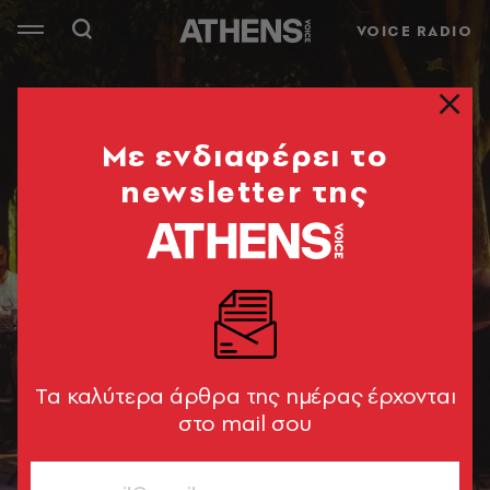
VOICE RADIO
Mε ενδιαφέρει το
newsletter της
Tα καλύτερα άρθρα της ημέρας έρχονται
στο mail σου