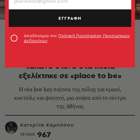
ΕΓΓΡΑΦΗ
© Τάσος Ανέστης
Αποδέχομαι την
Πολιτική Προστασίας Προσωπικών
Δεδομένων
ΘΕΜΑΤΑ ΓΕΥΣΗΣ
Οδός Μαιάνδρου: Πώς ένα
ταπεινό στενό στα Ιλίσια
εξελίχτηκε σε «place to be»
Η νέα low key πιάτσα της πόλης για κρασί,
κοκτέιλς και φαγητό, μια ανάσα από το κέντρο
της Αθήνας
Κατερίνα Καμπόσου
967
ΤΕΥΧΟΣ