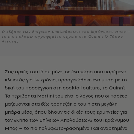
O «Κήπος των Επίγειων Απολαύσεων» του Ιερώνυμου Μπος –
το πιο πολυφωτογραφημένο σημείο στο Quinn's © Tάσος
Ανέστης
Στις αρχές του ίδιου μήνα, σε ένα χώρο που παρέμενε
κλειστός για 14 χρόνια, προσγειώθηκε ένα μπαρ με τη
δική του προσέγγιση στη cocktail culture, το Quinn’s.
Τα περιβόητα Μartini του είναι ο λόγος που οι παρέες
μαζεύονται στα έξω τραπεζάκια του ή στη μεγάλη
μπάρα μέσα, όπου δίνουν τις δικές τους ερμηνείες για
τον «Κήπο των Επίγειων Απολαύσεων» του Ιερώνυμου
Μπος – το πιο πολυφωτογραφημένο (και αναρτημένο