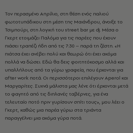
Τον περασμένο Απρίλιο, στη θέση ενός παλιού
φωτοτυπάδικου στη μέση της Μαιάνδρου, άνοιξε το
Τσιμπούρι, στη λογική του street bar με dj. Μέσα ο
Γκερτ ετοιμάζει Παλόμα για τις παρέες που έχουν
πιάσει τραπέζι ήδη από τις 7:30 – παρά τη ζέστη. «Η
πιάτσα έχει ανέβει πολύ και θεωρώ ότι έχει ακόμα
πολλά να δώσει. Εδώ θα δεις φοιτητόκοσμο αλλά και
υπαλλήλους από τα γύρω γραφεία, που έρχονται για
after work ποτά. Οι περισσότεροι επιλέγουν Αperol και
Μαργαρίτες. Συχνά μάλιστα μας λένε ότι έρχονται μετά
το φαγητό από τις διπλανές ταβέρνες, για ένα
τελευταίο ποτό πριν γυρίσουν σπίτι τους», μου λέει ο
Γκερτ, καθώς μια παρέα γύρω στα τριάντα
παραγγέλνει μια ακόμα γύρα ποτά.