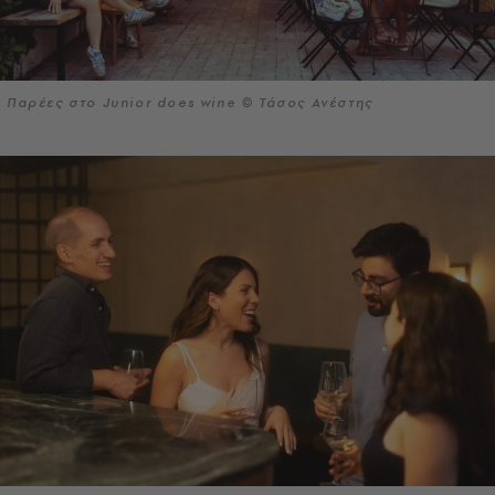
Παρέες στο Junior does wine © Τάσος Ανέστης