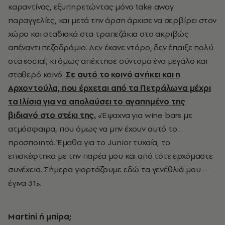
καραντίνας, εξυπηρετώντας μόνο take away
παραγγελίες, και μετά την άρση άρχισε να σερβίρει στον
χώρο και σταδιακά στα τραπεζάκια στο ακριβώς
απέναντι πεζοδρόμιο. Δεν έκανε ντόρο, δεν έπαιξε πολύ
στα social, κι όμως απέκτησε σύντομα ένα μεγάλο και
σταθερό κοινό.
Σε αυτό το κοινό ανήκει και η
Αρχοντούλα, που έρχεται από τα Πετράλωνα μέχρι
τα Ιλίσια για να απολαύσει το αγαπημένο της
βιδιανό στο στέκι της.
«Έψαχνα για wine bars με
ατμόσφαιρα, που όμως να μην έχουν αυτό το…
προσποιητό. Έμαθα για το Junior τυχαία, το
επισκέφτηκα με την παρέα μου και από τότε ερχόμαστε
συνέχεια. Σήμερα γιορτάζουμε εδώ τα γενέθλιά μου –
έγινα 31».
Μartini ή μπίρα;