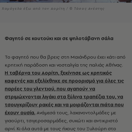
Χαμόγελα έξω από τον Αορίτη / © Τάσος Ανέστης
Φαγητό σε κουτούκι και σε ψηλοτάβανη σάλα
Το φαγητό που θα βρεις στη Μαιάνδρου έχει κάτι από
κρητική παράδοση και νοσταλγία της παλιάς Αθήνας.
Η ταβέρνα του Αορίτη, ξεκίνησε ως κρητικός
καφενές και εξελίχθηκε σε προορισμό για όλες τις
παρέες του γλεντιού, που αγαπούν να
στριμώχνονται λιγάκι στα ξύλινα τραπέζια του, να
τσουγκρίζουν ρακές και να μοιράζονται πιάτα που
έχουν ουσία.
Ανάμεσά τους, λαχανοντολμάδες με
γιαούρτι, τσιγεροσαρμάδες, συκώτι και αντικριστό
αρνί. Κι όλα αυτά με τους ήχους του Ξυλούρη στο