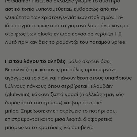
Potsdamer Platz, θα αλλάξεις γνώμη: το αυστηρό
αστικό τοπίο «υπονομεύεται» ευθαρσώς από την
γλυκύτητα των χριστουγεννιάτικων στολισμών. Την
ίδια στιγμή το φως από τα γιορτινά λαμπιόνια κόντρα
στο φως των blocks εν ώρα εργασίας κερδίζει 1-0.
Αυτό πριν καν δεις το ρομάντζο του ποταμού Spree.
Για του λόγου το αληθές
, μόλις σκοτεινιάσει,
Βερολινέζοι με κόκκινες μυτούλες προσπερνάνε
αγόγγυστα το χιόνι και πιάνουν θέση στους υπαίθριους
ξύλινους πάγκους όπου σερβίρεται Γκλουβάιν
(glühwein), κόκκινο ζεστό κρασί (ή αλλιώς «μαγικός
ζωμός κατά του κρύου») και βαριά τοπική
μπίρα. Σημείωση: αν επιστρέψεις το ποτήρι σου,
επιστρέφονται και τα μισά λεφτά, διαφορετικά
μπορείς να το κρατήσεις για σουβενίρ.