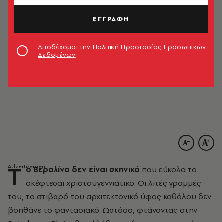
ΕΓΓΡΑΦΗ
Αποδέχομαι την
Πολιτική Προστασίας Προσωπικών
Δεδομένων
Τ
ο Βερολίνο δεν είναι σκηνικό
που εύκολα το
σκέφτεσαι χριστουγεννιάτικο. Οι λιτές γραμμές
του, το στιβαρό του αρχιτεκτονικό ύφος καθόλου δεν
βοηθάνε το φαντασιακό. Ωστόσο, φτάνοντας στην