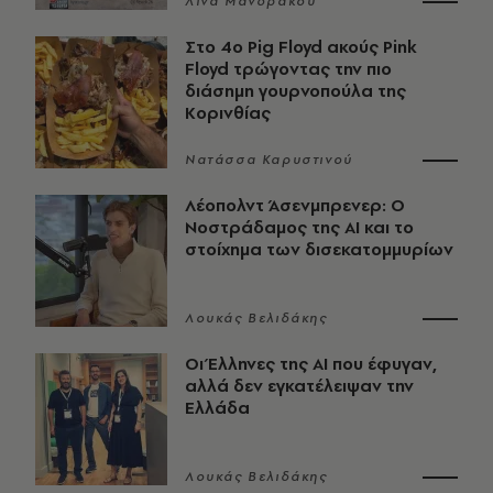
Λίνα Μανδράκου
Στο 4ο Pig Floyd ακούς Pink
Floyd τρώγοντας την πιο
διάσημη γουρνοπούλα της
Κορινθίας
Νατάσσα Καρυστινού
Λέοπολντ Άσενμπρενερ: Ο
Νοστράδαμος της AI και το
στοίχημα των δισεκατομμυρίων
Λουκάς Βελιδάκης
Οι Έλληνες της ΑΙ που έφυγαν,
αλλά δεν εγκατέλειψαν την
Ελλάδα
Λουκάς Βελιδάκης