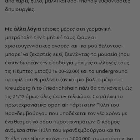
από χαρτί, ξύλο, μαλλί και eco-friendly ευφάνταστες
δημιουργίες.
Με άλλα λόγια
τέτοιες μέρες στη γερμανική
μητρόπολη την τιμητική τους έχουν οι
χριστουγεννιάτικες αγορές και -καιρού θέλοντος-
μπορεί να ξεχαστείς εκεί, ξεχνώντας τα μουσεία (που
έχουν δωρεάν την είσοδο για μόνιμες συλλογές τους
τις Πέμπτες μεταξύ 18:00-22:00) και το underground
προφίλ του Βερολίνου (αν και μια βόλτα μέχρι το
Kreuzberg ή το Friedrichshain πάλι θα την κάνεις). Ως
τις 31/12 όμως όλες έχουν τελειώσει. Σειρά έχει το
πρωτοχρονιάτικο open air πάρτι στην Πύλη του
Βρανδεμβούργου που υποδέχεται τον νέο χρόνο με
ένα θεαματικό σόου πυροτεχνημάτων. O κόσμος
ανάμεσα στην Πύλη του Βρανδεμβούργου και τη
Στήλη της Νίκης φτάνει το 1.000.000, συμμετέχουν live