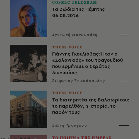
COSMIC TELEGRAM
Τα Ζώδια της Πέμπτης
06.08.2026
Αγγελική Μανουσάκη
THESS VOICE
Γιάννης Γκουλιόβας: Ήταν ο
«Σαλονικιός» του τραγουδιού
που ερμήνευε ο Στράτος
Διονυσίου;
Στέφανος Τσιτσόπουλος
THESS VOICE
Τα διατηρητέα της Βαλαωρίτου:
το παρελθόν, η ιστορία, το
παρόν τους
Ελένη Τρούγκου
ΤΟ ΠΟΙΗΜΑ ΤΗΣ ΗΜΕΡΑΣ