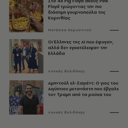
Στο 4ο Pig Floyd ακούς Pink
Floyd τρώγοντας την πιο
διάσημη γουρνοπούλα της
Κορινθίας
Νατάσσα Καρυστινού
Οι Έλληνες της ΑΙ που έφυγαν,
αλλά δεν εγκατέλειψαν την
Ελλάδα
Λουκάς Βελιδάκης
Αμπντούλ ελ-Σαγιέντ: Ο γιος του
Αιγύπτιου μετανάστη που έβγαλε
τον Τραμπ από τα ρούχα του
Λουκάς Βελιδάκης