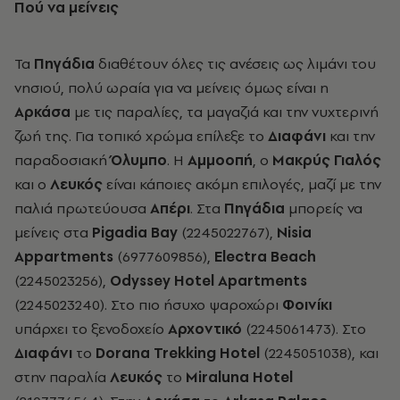
Πού να μείνεις
Τα
Πηγάδια
διαθέτουν όλες τις ανέσεις ως λιμάνι του
νησιού, πολύ ωραία για να μείνεις όμως είναι η
Αρκάσα
με τις παραλίες, τα μαγαζιά και την νυχτερινή
ζωή της. Για τοπικό χρώμα επίλεξε το
Διαφάνι
και την
παραδοσιακή
Όλυμπο
. Η
Αμμοοπή
, ο
Μακρύς Γιαλός
και ο
Λευκός
είναι κάποιες ακόμη επιλογές, μαζί με την
παλιά πρωτεύουσα
Απέρι
. Στα
Πηγάδια
μπορείς να
μείνεις στα
Pigadia Bay
(2245022767),
Ν
isia
Appartments
(6977609856),
Electra Beach
(2245023256),
Odyssey Hotel Apartments
(2245023240).
Στο πιο ήσυχο ψαροχώρι
Φοινίκι
υπάρχει το ξενοδοχείο
Αρχοντικό
(2245061473). Στο
Διαφάνι
το
Dorana Trekking Hotel
(2245051038), και
στην παραλία
Λευκός
το
Μiraluna Hotel