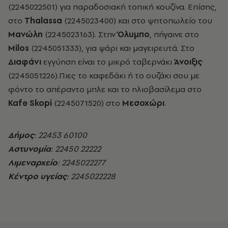
(2245022501) για παραδοσιακή τοπική κουζίνα. Επίσης,
στο
Thalassa
(2245023400) και στο ψητοπωλείο του
Μανώλη
(2245023163). Στην
Όλυμπο
, πήγαινε στο
Μilos
(2245051333), για ψάρι και μαγειρευτά. Στο
Διαφάνι
εγγύηση είναι το μικρό ταβερνάκι
Άνοιξις
(2245051226).Πιες το καφεδάκι ή το ουζάκι σου με
φόντο το απέραντο μπλε και το ηλιοβασίλεμα στο
Kafe Skopi
(2245071520) στο
Μεσοχώρι
.
Δήμος
: 22453 60100
Αστυνομία
: 22450 22222
Λιμεναρχείο
: 2245022277
Κέντρο υγείας
: 2245022228