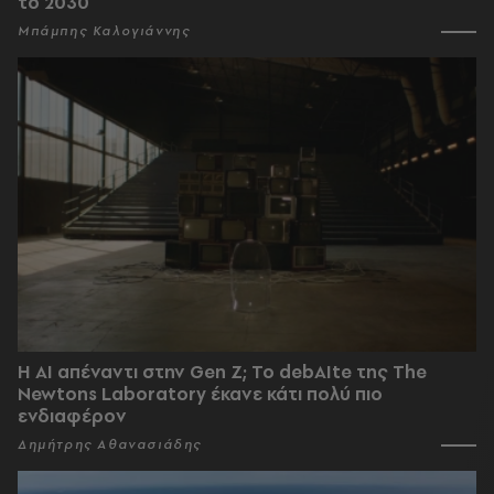
το 2030
Μπάμπης Καλογιάννης
Η AI απέναντι στην Gen Z; Το debAIte της The
Newtons Laboratory έκανε κάτι πολύ πιο
ενδιαφέρον
Δημήτρης Αθανασιάδης