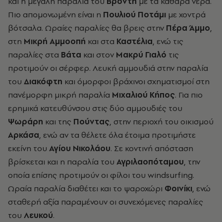
και η μεγάλη παραλία του
Βρόντη
με τα καθαρά νερά.
Πιο απομονωμένη είναι η
Πουλιού Ποτάμι
με χοντρά
βότσαλα. Ωραίες παραλίες θα βρεις στην
Πέρα Άμμο
,
στη
Μικρή Αμμοοπή
και στα
Καστέλια
, ενώ τις
παραλίες στα
Βάτα
και στον
Μακρύ Γιαλό
τις
προτιμούν οι σέρφερ. Λευκή αμμουδιά στην παραλία
του
Διακόφτη
και όμορφοι βράχινοι σχηματισμοί στη
πανέμορφη μικρή παραλία
Μιχαλιού Κήπος
. Για πιο
ερημικά κατευθύνσου στις δύο αμμουδιές του
Ψωράρη
και της
Πούντας
, στην περιοχή του οικισμού
Αρκάσα
, ενώ αν τα θέλετε όλα έτοιμα προτιμήστε
εκείνη του
Αγίου Νικολάου
. Σε κοντινή απόσταση
βρίσκεται και η παραλία του
Αγριλαοπόταμου
, την
οποία επίσης προτιμούν οι φίλοι του windsurfing.
Ωραία παραλία διαθέτει και το ψαροχώρι
Φοινίκι
, ενώ
σταθερή αξία παραμένουν οι συνεχόμενες παραλίες
του
Λευκού
.