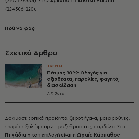
(2107776564). Στην
Αρκάσα
το
Arkasa Palace
(2245061220).
Πού να φας
Σχετικό Άρθρο
ΤΑΞΙΔΙΑ
Πάτμος 2022: Οδηγός για
αξιοθέατα, παραλίες, φαγητό,
διασκέδαση
A.V. Guest
Δοκίμασε τοπικά προϊόντα: ξεροτήγανα, μακαρούνες,
ψωμί σε ξυλόφουρνο, μυζηθρόπιτες, σαρδέλα. Στα
Πηγάδια
η τοπ επιλογή είναι η
Ωραία Κάρπαθος