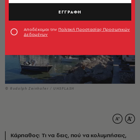
ΕΓΓΡΑΦΗ
Αποδέχομαι την
Πολιτική Προστασίας Προσωπικών
Δεδομένων
© Rudolph Zeinhofer / UNSPLASH
Κάρπαθος: Τι να δεις, πού να κολυμπήσεις,