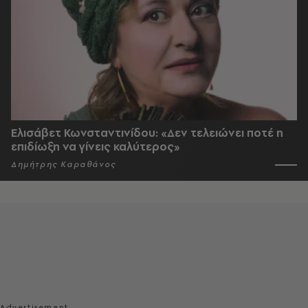
Ελισάβετ Κωνσταντινίδου: «Δεν τελειώνει ποτέ η
επιδίωξη να γίνεις καλύτερος»
Δημήτρης Καραθάνος