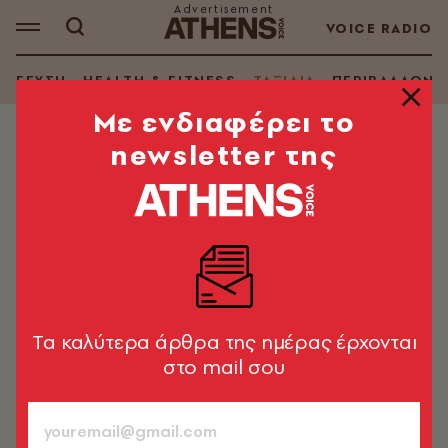
VOICE RADIO
ΓΕΥΣΗ
HEALTH & FITNESS
ΤΑΞΙΔΙΑ
ΠΕΡΙΒΑΛΛΟΝ
Mε ενδιαφέρει το
newsletter της
ΤΑΞΙΔΙΑ
Κάρπαθος 2022: Οδηγός για
αξιοθέατα, παραλίες, φαγητό,
διασκέδαση
Νησί για... σαφάρι προσφέρει υπέροχες θάλασσες,
γραφικά χωριά και οδοιπορικά με εναλλαγές τοπίων
Tα καλύτερα άρθρα της ημέρας έρχονται
στο mail σου
A.V. Team
836
ΤΕΥΧΟΣ
21.07.2022, 17:43
1’ ΔΙΑΒΑΣΜΑ