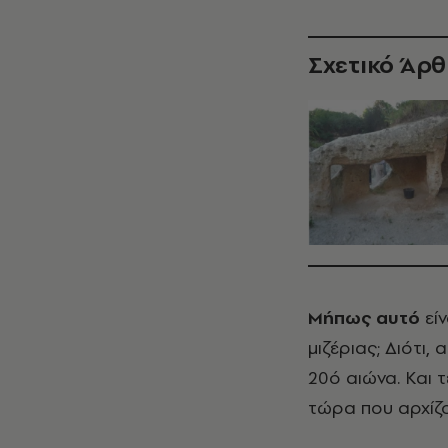
Σχετικό Άρ
Μήπως αυτό
είν
μιζέριας; Διότι
20ό αιώνα. Και τ
τώρα που αρχίζο