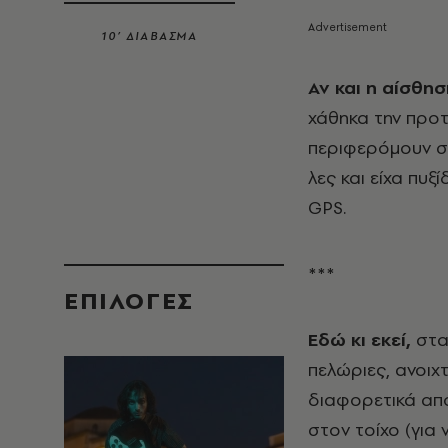
10’ ΔΙΑΒΑΣΜΑ
Αν και η αίσθη
χάθηκα την προτ
περιφερόμουν σ
λες και είχα πυξ
GPS.
***
EΠΙΛΟΓΈΣ
Εδώ κι εκεί,
στα
πελώριες, ανοιχ
διαφορετικά από
στον τοίχο (για 