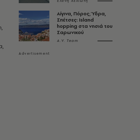
Ελένη Χελιώτη
Αίγινα, Πόρος, Ύδρα,
Σπέτσες: Island
hopping στα νησιά του
,
Σαρωνικού
A.V. Team
α,