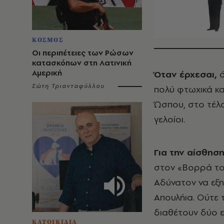
ΚΟΣΜΟΣ
Οι περιπέτειες των Ρώσων
κατασκόπων στη Λατινική
Αμερική
Όταν έρχεσαι,
Σώτη Τριανταφύλλου
πολύ φτωχικά και
Ώσπου, στο τέλο
γελοίοι.
Για την αίσθησ
στον «Βορρά του
Αδύνατον να εξηγ
Απουλήια. Ούτε τ
διαθέτουν δύο εί
ΚΑΤΟΙΚΙΔΙΑ