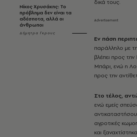
δικά τους.
Νίκος Χρυσάκης: Το
πρόβλημα δεν είναι τα
αδέσποτα, αλλά οι
άνθρωποι
Δήμητρα Γκρους
Εν πάση περιπτ
παράλληλο με τη
βλέπει προς την 
Μπάρι, ενώ η Λο
προς την αντίθε
Στο τέλος, αντ
ενώ εμείς σπεύσ
αντικαταστήσουμ
αγροτικές κωμοπό
και ξαναχτίστηκα