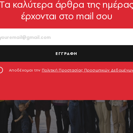
Tα καλύτερα άρθρα της ημέρα
έρχονται στο mail σου
ΕΓΓΡΑΦΗ
Αποδέχομαι την
Πολιτική Προστασίας Προσωπικών Δεδομένω