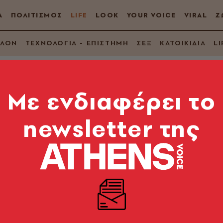
Α
ΠΟΛΙΤΙΣΜΟΣ
LIFE
LOOK
YOUR VOICE
VIRAL
Ζ
ΛΛΟΝ
ΤΕΧΝΟΛΟΓΙΑ - ΕΠΙΣΤΗΜΗ
ΣΕΞ
ΚΑΤΟΙΚΙΔΙΑ
LI
Mε ενδιαφέρει το
newsletter της
ιο
άλ Μεσογειακής Λογοτεχνίας