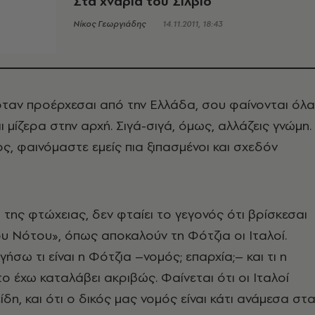
Στα χνάρια του Σίλβιο
Νίκος Γεωργιάδης
14.11.2011, 18:43
όταν προέρχεσαι από την Ελλάδα, σου φαίνονται όλα
 μίζερα στην αρχή. Σιγά-σιγά, όμως, αλλάζεις γνώμη.
ς, φαινόμαστε εμείς πια ξιπασμένοι και σχεδόν
η
της φτώχειας, δεν φταίει το γεγονός ότι βρίσκεσαι
 Νότου», όπως αποκαλούν τη Φότζια οι Ιταλοί.
ήσω τι είναι η Φότζια –νομός; επαρχία;– και τι η
ο έχω καταλάβει ακριβώς. Φαίνεται ότι οι Ιταλοί
δη, και ότι ο δικός μας νομός είναι κάτι ανάμεσα στ