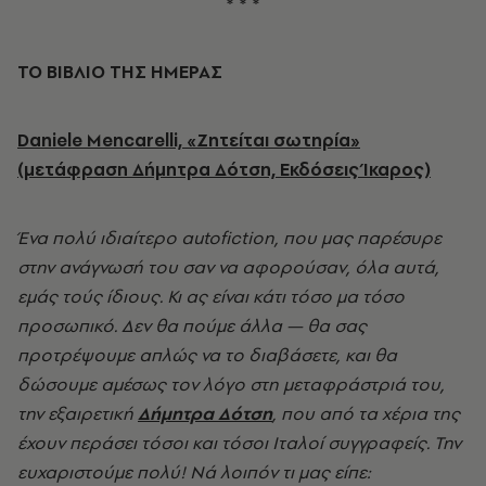
* * *
ΤΟ ΒΙΒΛΙΟ ΤΗΣ ΗΜΕΡΑΣ
Daniele Mencarelli, «Ζητείται σωτηρία»
(μετάφραση Δήμητρα Δότση, Εκδόσεις Ίκαρος)
Ένα πολύ ιδιαίτερο
autofiction
, που μας παρέσυρε
στην ανάγνωσή του σαν να αφορούσαν, όλα αυτά,
εμάς τούς ίδιους. Κι ας είναι κάτι τόσο μα τόσο
προσωπικό. Δεν θα πούμε άλλα — θα σας
προτρέψουμε απλώς να το διαβάσετε, και θα
δώσουμε αμέσως τον λόγο στη μεταφράστριά του,
την εξαιρετική
Δήμητρα Δότση
, που από τα χέρια της
έχουν περάσει τόσοι και τόσοι Ιταλοί συγγραφείς. Την
ευχαριστούμε πολύ! Νά λοιπόν τι μας είπε: