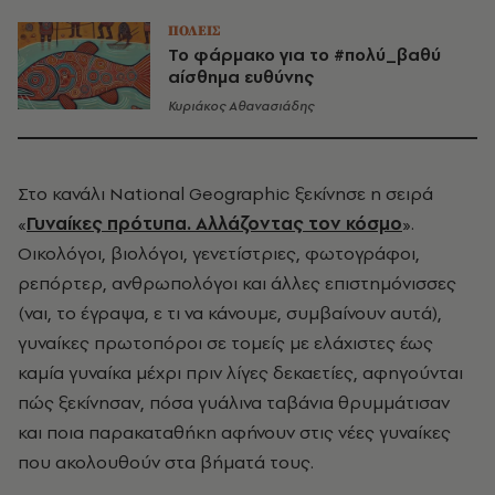
ΠΟΛΕΙΣ
Το φάρμακο για το #πολύ_βαθύ
αίσθημα ευθύνης
Κυριάκος Αθανασιάδης
Στο κανάλι National Geographic ξεκίνησε η σειρά
«
Γυναίκες πρότυπα. Αλλάζοντας τον κόσμο
».
Οικολόγοι, βιολόγοι, γενετίστριες, φωτογράφοι,
ρεπόρτερ, ανθρωπολόγοι και άλλες επιστημόνισσες
(ναι, το έγραψα, ε τι να κάνουμε, συμβαίνουν αυτά),
γυναίκες πρωτοπόροι σε τομείς με ελάχιστες έως
καμία γυναίκα μέχρι πριν λίγες δεκαετίες, αφηγούνται
πώς ξεκίνησαν, πόσα γυάλινα ταβάνια θρυμμάτισαν
και ποια παρακαταθήκη αφήνουν στις νέες γυναίκες
που ακολουθούν στα βήματά τους.