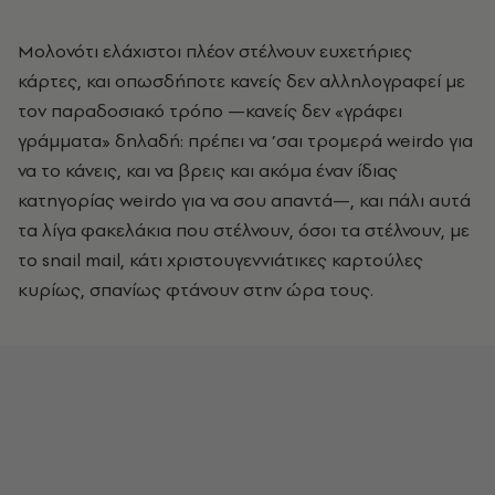
Μολονότι ελάχιστοι πλέον στέλνουν ευχετήριες
κάρτες, και οπωσδήποτε κανείς δεν αλληλογραφεί με
τον παραδοσιακό τρόπο —κανείς δεν «γράφει
γράμματα» δηλαδή: πρέπει να ’σαι τρομερά weirdo για
να το κάνεις, και να βρεις και ακόμα έναν ίδιας
κατηγορίας weirdo για να σου απαντά—, και πάλι αυτά
τα λίγα φακελάκια που στέλνουν, όσοι τα στέλνουν, με
το snail mail, κάτι χριστουγεννιάτικες καρτούλες
κυρίως, σπανίως φτάνουν στην ώρα τους.