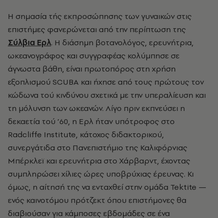
Η σημασία τής εκπροσώπησης των γυναικών στις
επιστήμες φανερώνεται από την περίπτωση της
Σύλβια Ερλ
. Η διάσημη βοτανολόγος, ερευνήτρια,
ωκεανογράφος και συγγραφέας κολύμπησε σε
άγνωστα βάθη, είναι πρωτοπόρος στη χρήση
εξοπλισμού SCUBA και ήχησε από τους πρώτους τον
κώδωνα τού κινδύνου σχετικά με την υπεραλίευση και
τη μόλυνση των ωκεανών. Λίγο πριν εκπνεύσει η
δεκαετία τού ’60, η Ερλ ήταν υπότροφος στο
Radcliffe Institute, κάτοχος διδακτορικού,
συνεργάτιδα στο Πανεπιστήμιο της Καλιφόρνιας
Μπέρκλεϊ και ερευνήτρια στο Χάρβαρντ, έχοντας
συμπληρώσει χίλιες ώρες υποβρύχιας έρευνας. Κι
όμως, η αίτησή της να ενταχθεί στην ομάδα Tektite —
ενός καινοτόμου πρότζεκτ όπου επιστήμονες θα
διαβιούσαν για κάμποσες εβδομάδες σε ένα