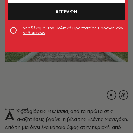
ΕΓΓΡΑΦΗ
Αποδέχομαι την
Πολιτική Προστασίας Προσωπικών
Δεδομένων
Α
ν googlάρεις Μελίσσια, από τα πρώτα στις
αναζητήσεις βγαίνει η βίλα της Ελένης Μενεγάκη.
Από τη μία δίνει ένα κάποιο ύφος στην περιοχή, από