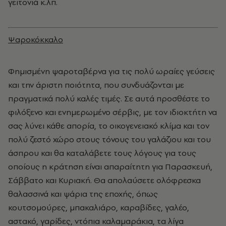
γειτονιά κ.λπ.
Ψαροκόκκαλο
Φημισμένη ψαροταβέρνα για τις πολύ ωραίες γεύσεις
και την άριστη ποιότητα, που συνδυάζονται με
πραγματικά πολύ καλές τιμές. Σε αυτά προσθέστε το
φιλόξενο και ενημερωμένο σέρβις, με τον ιδιοκτήτη να
σας λύνει κάθε απορία, το οικογενειακό κλίμα και τον
πολύ ζεστό χώρο στους τόνους του γαλάζιου και του
άσπρου και θα καταλάβετε τους λόγους για τους
οποίους η κράτηση είναι απαραίτητη για Παρασκευή,
Σάββατο και Κυριακή. Θα απολαύσετε ολόφρεσκα
θαλασσινά και ψάρια της εποχής, όπως
κουτσομούρες, μπακαλιάρο, καραβίδες, γαλέο,
αστακό, γαρίδες, ντόπια καλαμαράκια, τα λίγα