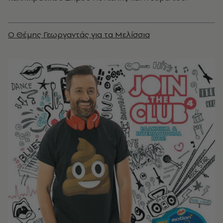
Ο Θέμης Γεωργαντάς για τα Μελίσσια