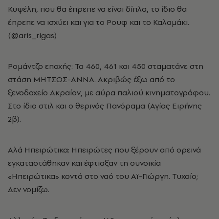
Κυψέλη, που θα έπρεπε να είναι δίπλα, το ίδιο θα
έπρεπε να ισχύει και για το Ρουφ και το Καλαμάκι.
(@aris_rigas)
Ρομάντζο εποχής: Τα 460, 461 και 450 σταματάνε στη
στάση ΜΗΤΣΟΣ-ΑΝΝΑ. Ακριβώς έξω από το
ξενοδοχείο Ακραίον, με αύρα παλιού κινηματογράφου.
Στο ίδιο στιλ και ο θερινός Πανόραμα (Αγίας Ειρήνης
2β).
Αλά Hπειρώτικα: Ηπειρώτες που ξέρουν από ορεινά
εγκαταστάθηκαν και έφτιαξαν τη συνοικία
«Ηπειρώτικα» κοντά στο ναό του Αϊ-Γιώργη. Τυχαίο;
Δεν νομίζω.