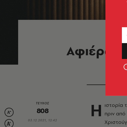
Αφιέρωμα 
H
ΤΕΥΧΟΣ
ιστορία 
808
πριν από
03.12.2021, 12:42
Χριστούγ