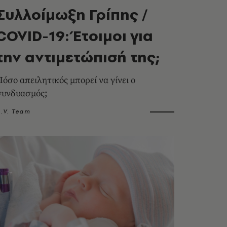
Συλλοίμωξη Γρίπης /
COVID-19: Έτοιμοι για
την αντιμετώπισή της;
Πόσο απειλητικός μπορεί να γίνει ο
συνδυασμός;
.V. Team