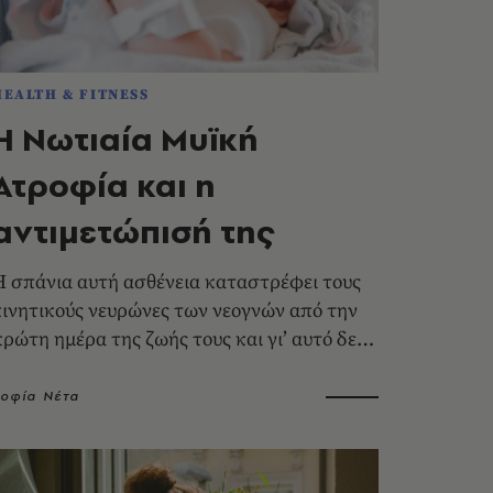
HEALTH & FITNESS
Η Νωτιαία Μυϊκή
Ατροφία και η
αντιμετώπισή της
Η σπάνια αυτή ασθένεια καταστρέφει τους
κινητικούς νευρώνες των νεογνών από την
πρώτη ημέρα της ζωής τους και γι’ αυτό δεν
πρέπει να χάνεται καθόλου χρόνος για τη
χορήγηση της κατάλληλης θεραπείας.
Σοφία Νέτα