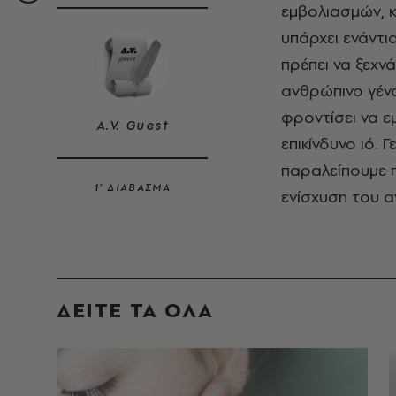
εμβολιασμών, κ
υπάρχει ενάντι
πρέπει να ξεχν
ανθρώπινο γένο
φροντίσει να ε
A.V. Guest
επικίνδυνο ιό. 
παραλείπουμε π
1’ ΔΙΑΒΑΣΜΑ
ενίσχυση του α
ΔΕΙΤΕ ΤΑ ΟΛΑ