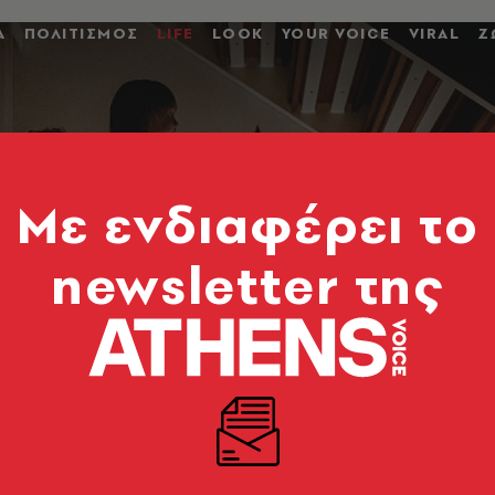
Α
ΠΟΛΙΤΙΣΜΟΣ
LIFE
LOOK
YOUR VOICE
VIRAL
Ζ
Mε ενδιαφέρει το
newsletter της