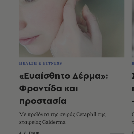
HEALTH & FITNESS
«Ευαίσθητο Δέρμα»:
Φροντίδα και
προστασία
Με προϊόντα της σειράς Cetaphil της
εταιρείας Galderma
A.V. Team