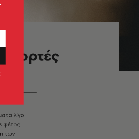
ς
ι γιορτές
ν
ιστα λίγο
με φέτος
ση των