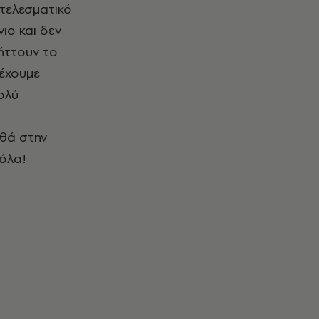
οτελεσματικό
ιο και δεν
λήττουν το
 έχουμε
ολύ
ηθά στην
 όλα!