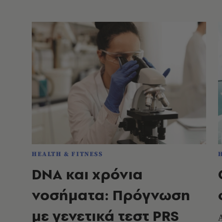
HEALTH & FITNESS
DNA και χρόνια
νοσήματα: Πρόγνωση
με γενετικά τεστ PRS