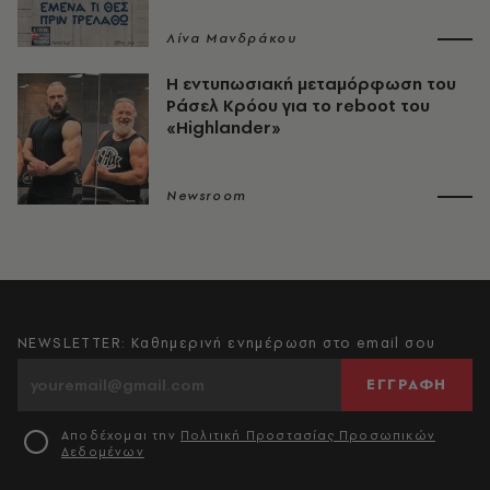
Λίνα Μανδράκου
Η εντυπωσιακή μεταμόρφωση του
Ράσελ Κρόου για το reboot του
«Highlander»
Newsroom
NEWSLETTER: Καθημερινή ενημέρωση στο email σου
ΕΓΓΡΑΦΗ
Αποδέχομαι την
Πολιτική Προστασίας Προσωπικών
Δεδομένων