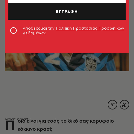
ΕΓΓΡΑΦΗ
Αποδέχομαι την
Πολιτική Προστασίας Προσωπικών
Δεδομένων
Π
οιο είναι για εσάς το δικό σας κορυφαίο
κόκκινο κρασί;