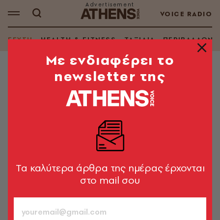
VOICE RADIO
ΓΕΥΣΗ
HEALTH & FITNESS
ΤΑΞΙΔΙΑ
ΠΕΡΙΒΑΛΛΟΝ
Mε ενδιαφέρει το
newsletter της
WINE & SPIRITS
Το top κρασί του Απόστολου
Μούντριχα
Ο οινολόγος, ψυχή και μυαλό του κτήματος Αβαντίς,
μας συστήνει το κορυφαίο κόκκινο κρασί τους
Tα καλύτερα άρθρα της ημέρας έρχονται
Γιάννης Δημόπουλος
611
στο mail σου
ΤΕΥΧΟΣ
26.04.2017, 17:04
1’ ΔΙΑΒΑΣΜΑ