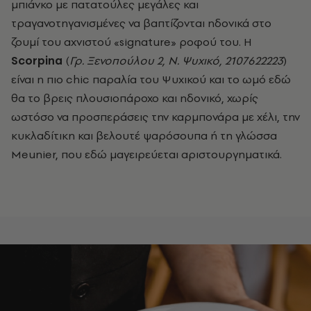
μπιάνκο με πατατούλες μεγάλες και
τραγανοτηγανισμένες να βαπτίζονται ηδονικά στο
ζουμί του αχνιστού «signature» ροφού του. H
Scorpina
(
Γρ. Ξενοπούλου 2, Ν. Ψυχικό, 2107622223
)
είναι η πιο chic παραλία του Ψυχικού και το ωμό εδώ
θα το βρεις πλουσιοπάροχο και ηδονικό, χωρίς
ωστόσο να προσπεράσεις την καρμπονάρα με χέλι, την
κυκλαδίτικη και βελουτέ ψαρόσουπα ή τη γλώσσα
Meunier, που εδώ μαγειρεύεται αριστουργηματικά.