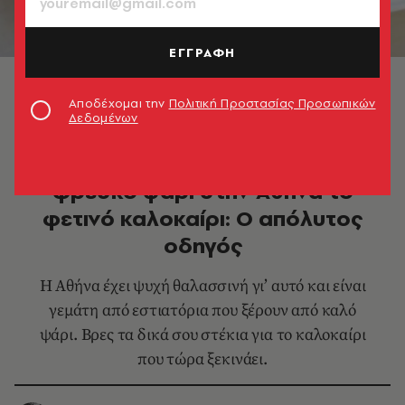
ΕΓΓΡΑΦΗ
Χρώματα Βυθού | Εκάλης 40, Ν. Ερυθραία
Αποδέχομαι την
Πολιτική Προστασίας Προσωπικών
Δεδομένων
ΘΕΜΑΤΑ ΓΕΥΣΗΣ
Πού θα φας το καλύτερο και πιο
φρέσκο ψάρι στην Αθήνα το
φετινό καλοκαίρι: Ο απόλυτος
οδηγός
Η Αθήνα έχει ψυχή θαλασσινή γι’ αυτό και είναι
γεμάτη από εστιατόρια που ξέρουν από καλό
ψάρι. Βρες τα δικά σου στέκια για το καλοκαίρι
που τώρα ξεκινάει.