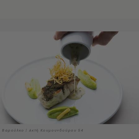
Βαρούλκο | Ακτή Κουμουνδούρου 54