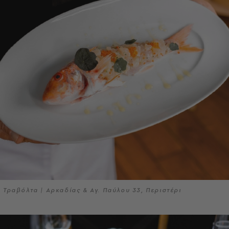
Τραβόλτα | Αρκαδίας & Αγ. Παύλου 33, Περιστέρι