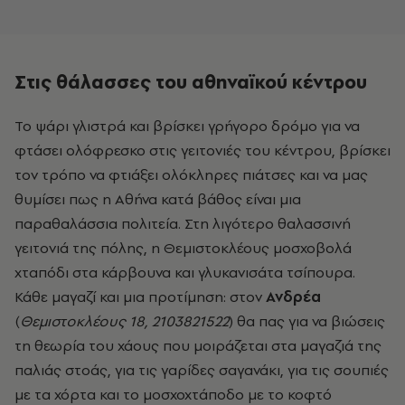
Στις θάλασσες του αθηναϊκού κέντρου
Το ψάρι γλιστρά και βρίσκει γρήγορο δρόμο για να
φτάσει ολόφρεσκο στις γειτονιές του κέντρου, βρίσκει
τον τρόπο να φτιάξει ολόκληρες πιάτσες και να μας
θυμίσει πως η Αθήνα κατά βάθος είναι μια
παραθαλάσσια πολιτεία. Στη λιγότερο θαλασσινή
γειτονιά της πόλης, η Θεμιστοκλέους μοσχοβολά
χταπόδι στα κάρβουνα και γλυκανισάτα τσίπουρα.
Κάθε μαγαζί και μια προτίμηση: στον
Ανδρέα
(
Θεμιστοκλέους 18, 2103821522
) θα πας για να βιώσεις
τη θεωρία του χάους που μοιράζεται στα μαγαζιά της
παλιάς στοάς, για τις γαρίδες σαγανάκι, για τις σουπιές
με τα χόρτα και το μοσχοχτάποδο με το κοφτό