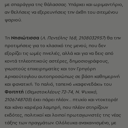
με σπαράγγια της θάλασσας. Υπάρχει και ωριμαντήριο,
αν θελήσεις να εξερευνήσεις την όχθη του σιτεμένου
ψαριού.
Τη
Νησιώτισσα
(
Λ. Πεντέλης 168, 2108032957
) θα την
προτιμήσεις για το κλασικό της μενού, που δεν
εξορίζει τις ωμές πινελιές, αλλά και για να δεις από
κοντά τηλεοπτικούς αστέρες, δημοσιογράφους,
γνωστούς επιχειρηματίες και τον Γρηγόρη
Αρναούτογλου αυτοπροσώπως σε βάση καθημερινή
και φανατική. Το παλιό, ταπεινό «καφενεδάκι» του
Φοιτητή
(
Θεμιστοκλέους 72-74, Ν. Ψυχικό,
2106748705
) έχει πάρει πλέον… πτυχίο και ντοκτορά!
Και κάνει καριέρα λαμπρή, που πλέον στηρίζουν
εκδότες, πολιτικοί και λοιποί πρωταγωνιστές της νέας
τάξης των πραγμάτων. Ολόλευκα ανακαινισμένο, με