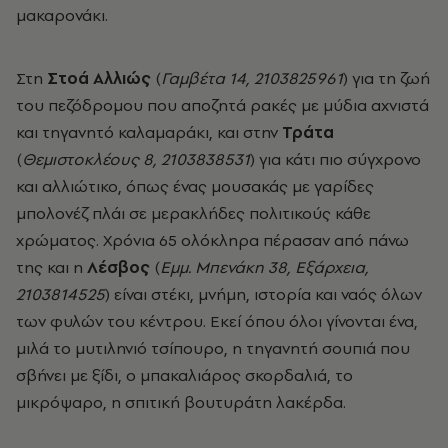
μακαρονάκι.
Στη
Στοά Αλλιώς
(
Γαμβέτα 14, 2103825961
) για τη ζωή
του πεζόδρομου που αποζητά ρακές με μύδια αχνιστά
και τηγανητό καλαμαράκι, και στην
Τράτα
(
Θεμιστοκλέους 8, 2103838531
) για κάτι πιο σύγχρονο
και αλλιώτικο, όπως ένας μουσακάς με γαρίδες
μπολονέζ πλάι σε μερακλήδες πολιτικούς κάθε
χρώματος. Χρόνια 65 ολόκληρα πέρασαν από πάνω
της και η
Λέσβος
(
Εμμ. Μπενάκη 38, Εξάρχεια,
2103814525
) είναι στέκι, μνήμη, ιστορία και ναός όλων
των φυλών του κέντρου. Εκεί όπου όλοι γίνονται ένα,
μιλά το μυτιληνιό τσίπουρο, η τηγανητή σουπιά που
σβήνει με ξίδι, ο μπακαλιάρος σκορδαλιά, το
μικρόψαρο, η σπιτική βουτυράτη λακέρδα.