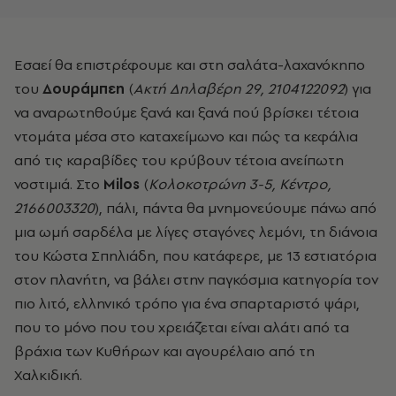
Εσαεί θα επιστρέφουμε και στη σαλάτα-λαχανόκηπο
του
Δουράμπεη
(
Ακτή Δηλαβέρη 29, 2104122092
) για
να αναρωτηθούμε ξανά και ξανά πού βρίσκει τέτοια
ντομάτα μέσα στο καταχείμωνο και πώς τα κεφάλια
από τις καραβίδες του κρύβουν τέτοια ανείπωτη
νοστιμιά. Στο
Milos
(
Κολοκοτρώνη 3-5, Κέντρο,
2166003320
), πάλι, πάντα θα μνημονεύουμε πάνω από
μια ωμή σαρδέλα με λίγες σταγόνες λεμόνι, τη διάνοια
του Κώστα Σπηλιάδη, που κατάφερε, με 13 εστιατόρια
στον πλανήτη, να βάλει στην παγκόσμια κατηγορία τον
πιο λιτό, ελληνικό τρόπο για ένα σπαρταριστό ψάρι,
που το μόνο που του χρειάζεται είναι αλάτι από τα
βράχια των Κυθήρων και αγουρέλαιο από τη
Χαλκιδική.