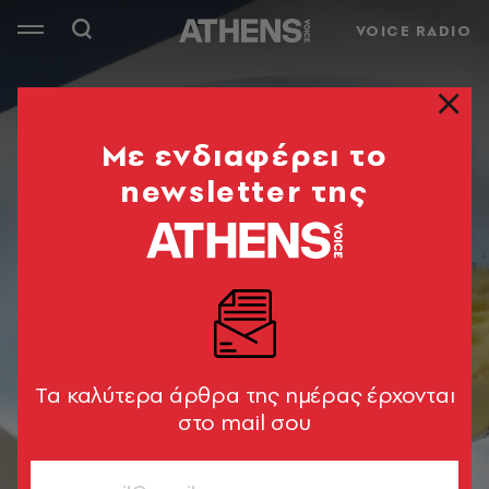
VOICE RADIO
Mε ενδιαφέρει το
newsletter της
Tα καλύτερα άρθρα της ημέρας έρχονται
στο mail σου