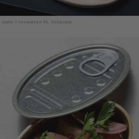
Iodio | Λουκιανού 36, Κολωνάκι