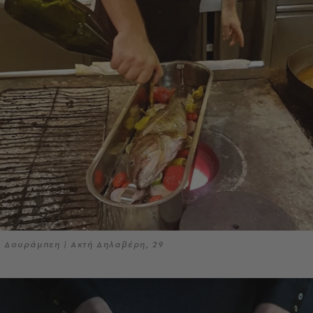
Δουράμπεη | Ακτή Δηλαβέρη, 29