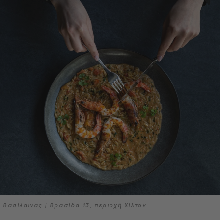
Βασίλαινας | Βρασίδα 13, περιοχή Χίλτον