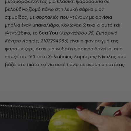
μεταμορφώνοντας μια κλασική ψαρόσουπα σε
βελούδινο ζωμό πάνω στη λευκή σάρκα μιας
σφυρίδας, με σεφταλιές που ντύνουν με αρνίσια
μπόλια έναν μπακαλιάρο. Κολωνακιώτικο κι αυτό και
γλεντζέδικο, το
Sea You
(
Καρνεάδου 25, Εμπορικό
Κέντρο Λαιμός, 2107294056
) είναι η φαν στιγμή της
ψαρο-μεζερί, όταν μια χλιδάτη ψαριέρα δονείται από
σουξέ του ’60 και ο Χαλκιδαίος Δημήτρης Νίκολης σού
βάζει στο πιάτο χτένια σοτέ πάνω σε espuma πατάτας.