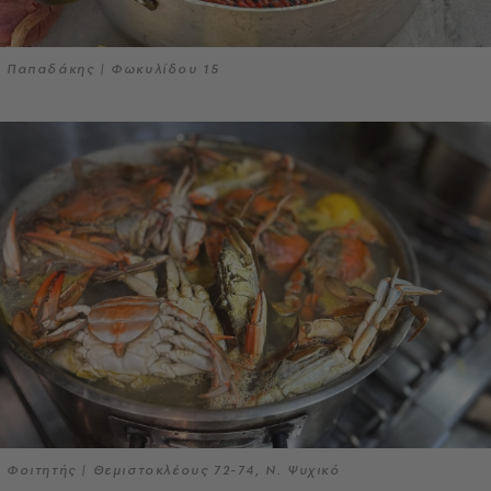
Παπαδάκης | Φωκυλίδου 15
Φοιτητής | Θεμιστοκλέους 72-74, Ν. Ψυχικό