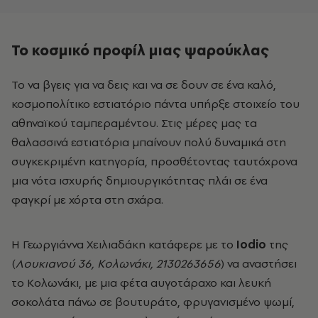
Το κοσμικό προφίλ μιας ψαρούκλας
Το να βγεις για να δεις και να σε δουν σε ένα καλό,
κοσμοπολίτικο εστιατόριο πάντα υπήρξε στοιχείο του
αθηναϊκού ταμπεραμέντου. Στις μέρες μας τα
θαλασσινά εστιατόρια μπαίνουν πολύ δυναμικά στη
συγκεκριμένη κατηγορία, προσθέτοντας ταυτόχρονα
μια νότα ισχυρής δημιουργικότητας πλάι σε ένα
φαγκρί με χόρτα στη σχάρα.
Η Γεωργιάννα Χειλιαδάκη κατάφερε με το
Iodio
της
(
Λουκιανού 36, Κολωνάκι, 2130263656
) να αναστήσει
το Κολωνάκι, με μια φέτα αυγοτάραχο και λευκή
σοκολάτα πάνω σε βουτυράτο, φρυγανισμένο ψωμί,