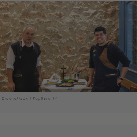
Στοά Αλλιώς | Γαμβέτα 14