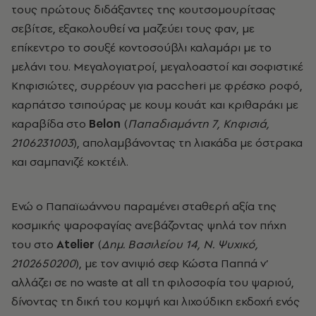
τους πρώτους διδάξαντες της κουτσομουρίτσας
σεβίτσε, εξακολουθεί να μαζεύει τους φαν, με
επίκεντρο το σουξέ κοντοσούβλι καλαμάρι με το
μελάνι του. Μεγαλογιατροί, μεγαλοαστοί και σοφιστικέ
Κηφισιώτες, συρρέουν για paccheri με φρέσκο ροφό,
καρπάτσο τσιπούρας με κουμ κουάτ και κριθαράκι με
καραβίδα στο
Belon
(
Παπαδιαμάντη 7, Κηφισιά,
2106231003
), απολαμβάνοντας τη λιακάδα με όστρακα
και σαμπανιζέ κοκτέιλ.
Ενώ ο Παπαϊωάννου παραμένει σταθερή αξία της
κοσμικής ψαροφαγίας ανεβάζοντας ψηλά τον πήχη
του στο
Atelier
(
Δημ. Βασιλείου 14, Ν. Ψυχικό,
2102650200
), με τον ανιψιό σεφ Κώστα Παππά ν’
αλλάζει σε no waste at all τη φιλοσοφία του ψαριού,
δίνοντας τη δική του κομψή και λιχούδικη εκδοχή ενός