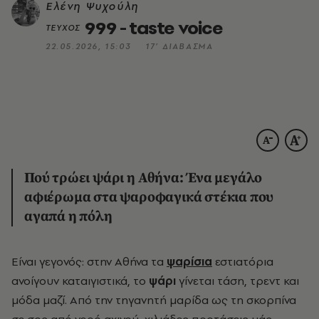
Ελένη Ψυχούλη
999 - taste voice
ΤΕΥΧΟΣ
22.05.2026, 15:03
17’ ΔΙΑΒΑΣΜΑ
Πού τρώει ψάρι η Αθήνα: Ένα μεγάλο
αφιέρωμα στα ψαροφαγικά στέκια που
αγαπά η πόλη
Είναι γεγονός: στην Αθήνα τα
ψαρίσια
εστιατόρια
ανοίγουν καταιγιστικά, το
ψάρι
γίνεται τάση, τρεντ και
μόδα μαζί. Από την τηγανητή μαρίδα ως τη σκορπίνα
σε σος από νερό αχινού, χιλιάδες προτάσεις μάς