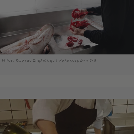
Milos, Κώστας Σπηλιάδης | Κολοκοτρώνη 3-5