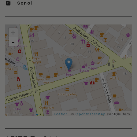
Senol
+
-
Leaflet
| ©
OpenStreetMap
contributors