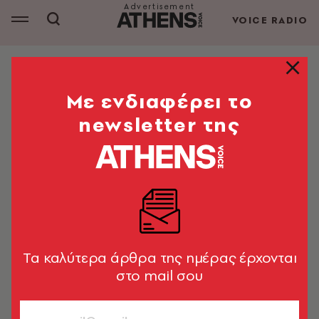
VOICE RADIO
Θεσσαλονίκη: 16 στέκια στην πόλη που δεν κοιμάται
ποτέ
Mε ενδιαφέρει το
Senol: Ο παράδεισος του
newsletter της
κρουασάν
Γλυκά και αλμυρά, αλλά και φοβερές μπαγκέτες,
ολόφρεσκα και τέλεια όλα τους
A.V. Team
13.09.2024, 18:05
1’ ΔΙΑΒΑΣΜΑ
Tα καλύτερα άρθρα της ημέρας έρχονται
στο mail σου