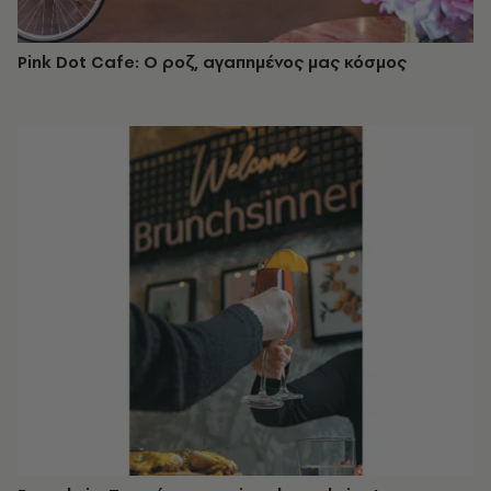
Pink Dot Cafe: Ο ροζ, αγαπημένος μας κόσμος