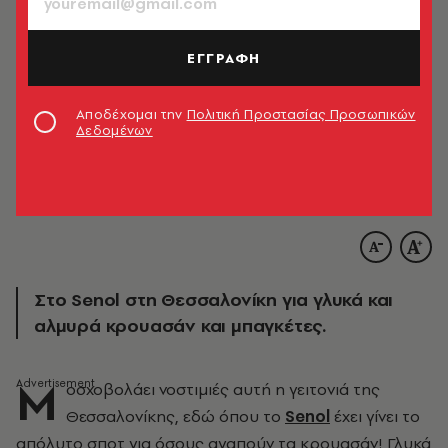
ΕΓΓΡΑΦΗ
Αποδέχομαι την
Πολιτική Προστασίας Προσωπικών
Δεδομένων
Στο Senol στη Θεσσαλονίκη για γλυκά και
αλμυρά κρουασάν και μπαγκέτες.
Μ
οσχοβολάει νοστιμιές αυτή η γειτονιά της
Θεσσαλονίκης, εδώ όπου το
Senol
έχει γίνει το
απόλυτο σποτ για όσους αγαπούν τα κρουασάν! Γλυκά