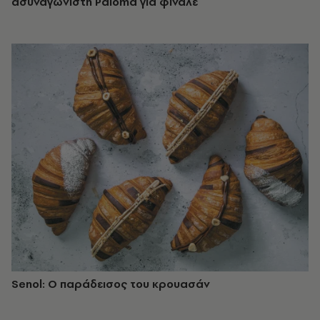
ασυναγώνιστη Paloma για φινάλε
Senol: Ο παράδεισος του κρουασάν