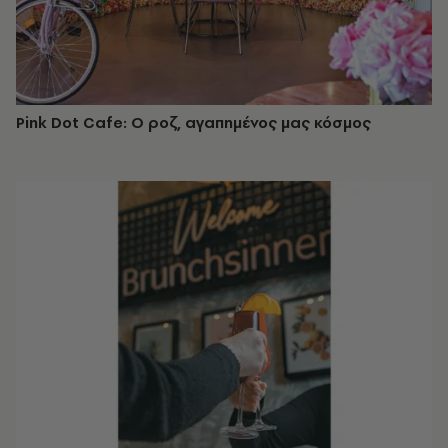
Pink Dot Cafe: Ο ροζ, αγαπημένος μας κόσμος