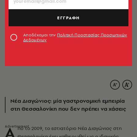
ΕΓΓΡΑΦΗ
Αποδέχομαι την
Πολιτική Προστασίας Προσωπικών
Δεδομένων
Νέα Διαγώνιος: μία γαστρονομική εμπειρία
στη Θεσσαλονίκη που δεν πρέπει να χάσεις
Α
πό το 2009, το εστιατόριο Νέα Διαγώνιος στη
Θεσσαλονίκη έχει καθιερωθεί ως ο ιδανικός