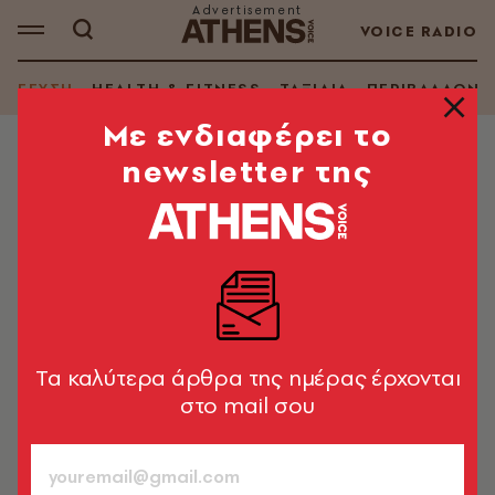
VOICE RADIO
ΓΕΥΣΗ
HEALTH & FITNESS
ΤΑΞΙΔΙΑ
ΠΕΡΙΒΑΛΛΟΝ
Mε ενδιαφέρει το
newsletter της
ΘΕΜΑΤΑ ΓΕΥΣΗΣ
Η γαστρονομία της Σκιάθου με το
βλέμμα του Παπαδιαμάντη στο νέο
βιβλίο του Γιώργου Πίττα
Κι ένα ταξίδι στις κρυμμένες ομορφιές του νησιού
Tα καλύτερα άρθρα της ημέρας έρχονται
Greek Gastronomy Guide / Γιώργος
στο mail σου
Πίττας
12.06.2024, 19:25
6’ ΔΙΑΒΑΣΜΑ