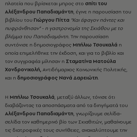
πλατεία που βρίσκεται μπρος στο
σπίτι του
Αλέξανδρου Παπαδιαμάντη
, έγινε η παρουσίαση του
βιβλίου του
Γιώργου Πίττα
"Και έφαγον πάντες και
ηυφράνθησαν" - η γαστρονομία της Σκιάθου με το
βλέμμα του Παπαδιαμάντη.
Την παρουσίαση
συντόνισε η δημοσιογράφος
Μπήλιω Τσουκαλά
η
οποία επιμελήθηκε την έκδοση, και για το βιβλίο και
τον συγγραφέα μίλησαν η
Σταματίνα Ματούλα
Χονδρονικολή,
Αντιδήμαρχος Κοινωνικής Πολιτικής,
και η
δημοσιογράφος Νανά Δαρειώτη
.
Η
Μπήλιω Τσουκαλά
, μεταξύ άλλων, τόνισε ότι
διαβάζοντας τα αποσπάσματα από τα διηγήματά του
Αλέξανδρου Παπαδιαμάντη
, γνωρίζουμε σελίδα-
σελίδα τον καθημερινό βίο των Σκιαθιτών, μαθαίνουμε
τις διατροφικές τους συνήθειες, ανακαλύπτουμε την