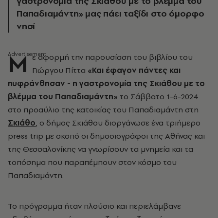
γαστρονομία της Σκιάθου με το βλέμμα του
Παπαδιαμάντη» μας πάει ταξίδι στο όμορφο
νησί
Μ
ε αφορμή την παρουσίαση του βιβλίου του
Γιώργου Πίττα
«Και έφαγον πάντες και
ηυφράνθησαν - η γαστρονομία της Σκιάθου με το
βλέμμα του Παπαδιαμάντη»
το Σάββατο 1-6-2024
στο προαύλιο της κατοικίας του Παπαδιαμάντη στη
Σκιάθο
, ο δήμος Σκιάθου διοργάνωσε ένα τριήμερο
press trip με σκοπό οι δημοσιογράφοι της Αθήνας και
της Θεσσαλονίκης να γνωρίσουν τα μνημεία και τα
τοπόσημα που παραπέμπουν στον κόσμο του
Παπαδιαμάντη.
Το πρόγραμμα ήταν πλούσιο και περιελάμβανε