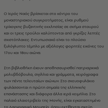
Ο Ιερός Ναός βρίσκεται στο κέντρο του
μοναστηριακού συγκροτήματος, είναι ρυθμού
τρίκογχης βυζαντινής εκκλησίας σε σχήμα σταυρού
και οι τρεις τρούλοι καλύπτονται από γκρίζες λεπτές
σχιστόπλακες. Εντυπωσιακό είναι το πλούσιο
ξυλόγλυπτο τέμπλο με αξιόλογες φορητές εικόνες του
17ου και 18ου αιώνα.
Στη βιβλιοθήκη έχουν αποθησαυρισθεί πατριαρχικά
μολυβδόβουλα, σιγίλλια και γράμματα, χειρόγραφα
των πέντε τελευταίων αιώνων. Στο σκευοφυλάκιο
φυλάσσονται η πρώτη σημαία της ελληνικής
επανάστασης και διάφορα άλλα ιερά κειμήλια. Στο
παλαιό ελαιοτριβείο της Μονής, είναι εγκαταστημένο
το Λαογραφικό Μουσείο, όπου εκτίθενται σκεύη,