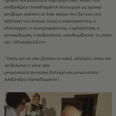
Αλέξανδρου Παπαδιαμάντη λειτουργεί ως ψυχικό
αντίβαρο απέναντι σ’ έναν κόσμο που δεν έχει στο
λεξιλόγιό του έννοιες όπως η συλλογικότητα, η
αλληλεγγύη, η συντροφικότητα, η φιλαλληλία, η
γενναιοδωρία, η ανιδιοτέλεια, υπενθυμίζοντας τη ρήση
του Οδυσσέα Ελύτη:
"
Όπου και να σας βρίσκει το κακό, αδελφοί, όπου και
να θολώνει ο νους σας
μνημονεύετε Διονύσιο Σολωμό και μνημονεύετε
Αλέξανδρο Παπαδιαμάντη".