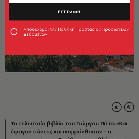
ΕΓΓΡΑΦΗ
Αποδέχομαι την
Πολιτική Προστασίας Προσωπικών
Δεδομένων
Το τελευταίο βιβλίο του Γιώργου Πίττα «Και
έφαγον πάντες και ηυφράνθησαν - η