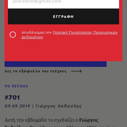
ΕΓΓΡΑΦΗ
Αποδέχομαι την
Πολιτική Προστασίας Προσωπικών
Δεδομένων
Δες το εξώφυλλο του τεύχους
ΤΟ ΤΕΥΧΟΣ
#701
09.05.2019
|
Γιώργος Χαδούλης
Αυτή την εβδομάδα το σχεδιάζει ο
Γιώργος