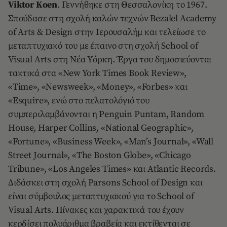
Viktor Koen
. Γεννήθηκε στη Θεσσαλονίκη το 1967.
Σπούδασε στη σχολή καλών τεχνών Bezalel Academy
of Arts & Design στην Iερουσαλήμ και τελείωσε το
μεταπτυχιακό του με έπαινο στη σχολή School of
Visual Arts στη Nέα Yόρκη. Έργα του δημοσιεύονται
τακτικά στα «New York Times Book Review»,
«Time», «Newsweek», «Money», «Forbes» και
«Esquire», ενώ στο πελατολόγιό του
συμπεριλαμβάνονται η Penguin Puntam, Random
House, Harper Collins, «National Geographic»,
«Fortune», «Business Week», «Man’s Journal», «Wall
Street Journal», «The Boston Globe», «Chicago
Tribune», «Los Angeles Times» και Atlantic Records.
Διδάσκει στη σχολή Parsons School of Design και
είναι σύμβουλος μεταπτυχιακού για το School of
Visual Arts. Πίνακες και χαρακτικά του έχουν
κερδίσει πολυάριθμα βραβεία και εκτίθενται σε