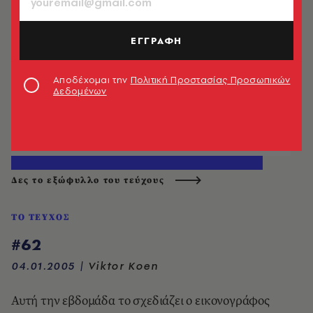
ΕΓΓΡΑΦΗ
Αποδέχομαι την
Πολιτική Προστασίας Προσωπικών
Δεδομένων
Δες το εξώφυλλο του τεύχους
ΤΟ ΤΕΥΧΟΣ
#62
04.01.2005
|
Viktor Koen
Αυτή την εβδομάδα το σχεδιάζει ο εικονογράφος