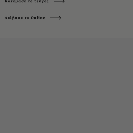
Κατέβασε το τεύχος
Διάβασέ το Online