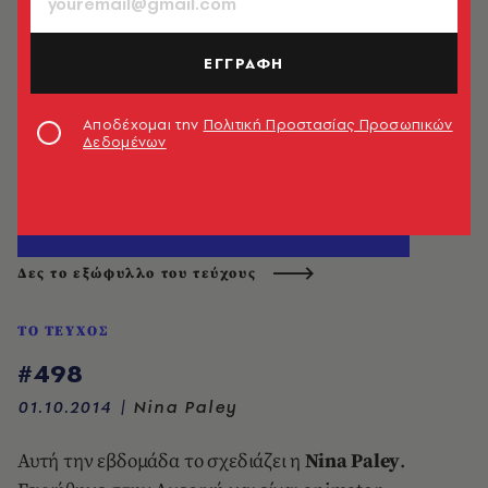
ΕΓΓΡΑΦΗ
Αποδέχομαι την
Πολιτική Προστασίας Προσωπικών
Δεδομένων
Δες το εξώφυλλο του τεύχους
ΤΟ ΤΕΥΧΟΣ
#498
01.10.2014
|
Nina Paley
Αυτή την εβδομάδα το σχεδιάζει η
Nina Paley
.