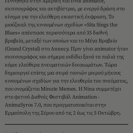
Γεννήθηκε στην Αμερική και είναι animator,
σκιτσογράφος και ακτιβίστρια, με ενεργό δράση στο
κίνημα για την ελεύθερη εικαστική έκφραση. Το
μιούζικαλ της κινουμένων σχεδίων «Sita Sings the
Blues» απέσπασε περισσότερα από 35 διεθνή
βραβεία, μεταξύ των οποίων και το Μέγα Βραβείο
(Grand Crystal) στο Annecy. Πριν γίνει animator ήταν
σκιτσογράφος και σήμερα εκδίδει ξανά τα παλιά της
κόμικ ελεύθερα πνευματικών δικαιωμάτων. Τώρα
δημιουργεί επίσης μια σειρά ταινιών μικρού μήκους
κινουμένων σχεδίων για την ελευθερία του πνεύματος,
που ονομάζεται Minute Memes. Η Nina συμμετέχει
στο φετινό Διεθνές Φεστιβάλ Animation -
AnimaSyros 7.0, που πραγματοποιείται στην
Ερμούπολη της Σύρου από τις 2 έως τις 5 Οκτώβρη.