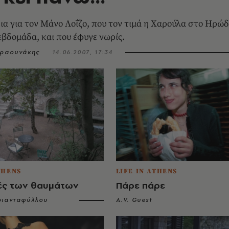
ια για τον Mάνο Λοΐζο, που τον τιμά η Xαρούλα στο Hρώδ
εβδομάδα, και που έφυγε νωρίς.
Κραουνάκης
14.06.2007, 17:34
THENS
LIFE IN ATHENS
λές των θαυμάτων
Πάρε πάρε
ριανταφύλλου
A.V. Guest