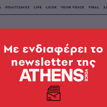
Α
ΠΟΛΙΤΙΣΜΟΣ
LIFE
LOOK
YOUR VOICE
VIRAL
Ζ
Mε ενδιαφέρει το
ΤΟ ΤΕΥΧΟΣ
newsletter της
#172
13.06.2007
|
Danijel Zezelj
Το σχεδιάζει ο
Danijel Zezelj
. Είναι γραφίστας κα
εικονογράφος και επιπλέον ως συγγραφέας έχει 