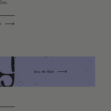
λιν.
e
Δες τα όλα