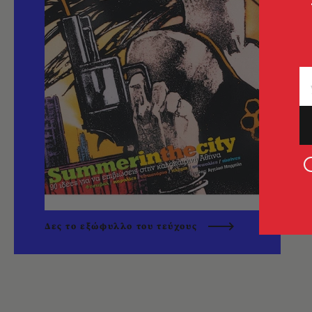
Δες το εξώφυλλο του τεύχους