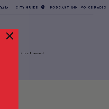
ΩΔΙΑ
CITY GUIDE
PODCAST
VOICE RADIO
ι
γράψει