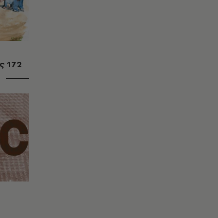
ς 172