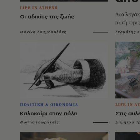
LIFE IN ATHENS
Δυο λογάκ
Οι αδικίες της ζωής
αυτή την 
Μανίνα Ζουμπουλάκη
Σταμάτης 
ΠΟΛΙΤΙΚΗ & ΟΙΚΟΝΟΜΙΑ
LIFE IN A
Kαλοκαίρι στην πόλη
Στις αυ
Φώτης Γεωργελές
Δήμητρα Τ