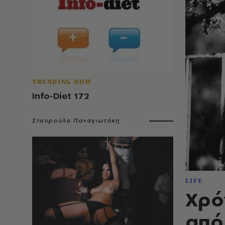
TRENDING NOW
Info-Diet 172
Σταυρούλα Παναγιωτάκη
LIFE
Xρό
από 