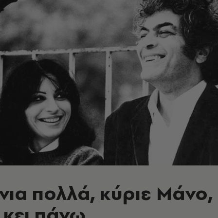
νια πολλά, κύριε Mάνο,
κει πάνω...