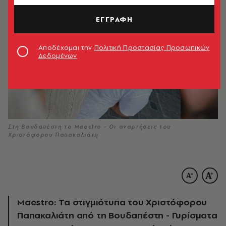
ΕΓΓΡΑΦΗ
Αποδέχομαι την
Πολιτική Προστασίας Προσωπικών
Δεδομένων
Στη Βουδαπέστη το Maestro - Οι αναρτήσεις του
Χριστόφορου Παπακαλιάτη
Maestro: Τα στιγμιότυπα του Χριστόφορου
Παπακαλιάτη από τη Βουδαπέστη - Γυρίσματα