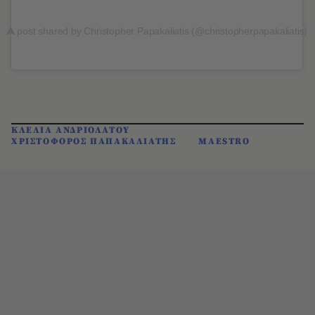
A
post shared by Christopher Papakaliatis (@christopherpapakaliatis)
ΚΛΕΛΙΑ ΑΝΔΡΙΟΛΑΤΟΥ
ΧΡΙΣΤΟΦΟΡΟΣ ΠΑΠΑΚΑΛΙΑΤΗΣ
MAESTRO