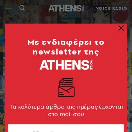
VOICE RADIO
Mε ενδιαφέρει το
newsletter της
Tα καλύτερα άρθρα της ημέρας έρχονται
στο mail σου