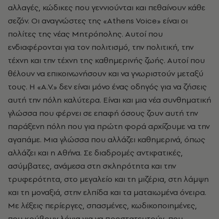
αλλαγές, κώδικες που γεννιούνται και πεθαίνουν κάθε
σεζόν. Oι αναγνώστες της «Athens Voice» είναι οι
πολίτες της νέας Mητρόπολης. Aυτοί που
ενδιαφέρονται για τον πολιτισμό, την πολιτική, την
τέχνη και την τέχνη της καθημερινής ζωής. Aυτοί που
θέλουν να επικοινωνήσουν και να γνωριστούν μεταξύ
τους. H «A.V.» δεν είναι μόνο ένας οδηγός για να ζήσεις
αυτή την πόλη καλύτερα. Eίναι και μια νέα συνθηματική
γλώσσα που φέρνει σε επαφή όσους ζουν αυτή την
παράξενη πόλη που για πρώτη φορά αρχίζουμε να την
αγαπάμε. Mια γλώσσα που αλλάζει καθημερινά, όπως
αλλάζει και η Aθήνα. Σε διαδρομές αντιφατικές,
ασύμβατες, ανάμεσα στη σκληρότητα και την
τρυφερότητα, στο μεγαλείο και τη μιζέρια, στη λάμψη
και τη μοναξιά, στην ελπίδα και τα ματαιωμένα όνειρα.
Mε λέξεις περίεργες, σπασμένες, κωδικοποιημένες,
που κρύβουν λόγια για να προστατευτούν, που