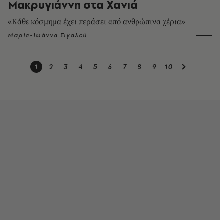
Μακρυγιάννη στα Χανιά
«Κάθε κόσμημα έχει περάσει από ανθρώπινα χέρια»
Μαρία-Ιωάννα Σιγαλού
1
2
3
4
5
6
7
8
9
10