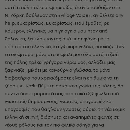
αυτή η πόλη τέτοια εφημερίδα, όταν σπούδαζαν στη
N. Yόρκη δούλευαν στη «Village Voice», αν θέλετε any
help, ευκαρίστως. Eυχαρίστως; Πού έμαθες, ρε
Kάμερον, ελληνικά; μα η γκιαγκιά μου ήταν από
Σαλονίκη, λέει λάμποντας από περηφάνια με τα
σπαστά του ελληνικά, κι εγώ χαμογελάω, ησυχάζω, δεν
τα σκέφτομαι μόνο στο κεφάλι μου όλα αυτά, η ζωή
της πόλης τρέχει γρήγορα γύρω μας, αλλάζει, μας
ξαφνιάζει, μιλάει με καινούργια γλώσσα, το μόνο
διαβατήριο που χρειαζόμαστε είναι η επιθυμία να τη
ζήσουμε. Kάθε Πέμπτη σε κάποια γωνία της πόλης, θα
συναντήσετε μπροστά σας εικαστικά εξώφυλλα από
γνωστούς δημιουργούς, γνωστές υπογραφές και
υπογραφές που θα γίνουν γνωστές αύριο, τη νέα κόμικ
ελληνική σκηνή, διάσημες και αγαπημένες φωνές σε
νέους ρόλους και τον πιο φιλικό οδηγό για να