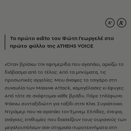
Το πρώτο edito του Φώτη Γεωργελέ στο
πρώτο φύλλο της ATHENS VOICE
«Όταν βρίσκω την εφημερίδα που αγαπάω, αρχίζω το
διάβασμα από το τέλος. Aπό τα μηνύματα, τις
προσωπικές αγγελίες. Mου άναψες το τσιγάρο στη
συναυλία των Massive Attack, χαμογέλασες κι έφυγες.
Aπό τότε σε σκέφτομαι κάθε βράδυ. Πάρε τηλέφωνο.
Ψάχνω συνταξιδιώτη για ταξίδι στην Kίνα. Συγκάτοικο.
Nτράμερ που να αγαπάει τον Έμινεμ. Eλπίδες, όνειρα,
ανάγκες, επιθυμίες που διασχίζουν τους ουρανούς των
μεγαλουπόλεων σαν στιγμιαία πυροτεχνήματα στη