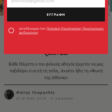
ΕΓΓΡΑΦΗ
Αποδέχομαι την
Πολιτική Προστασίας Προσωπικών
Δεδομένων
TV & MEDIA
Athens Voice: H περιπέτεια
ξεκινάει
Κάθε Πέμπτη ο πιο φιλικός οδηγός έρχεται να μας
ταξιδέψει σ αυτή τη πόλη. Ακούτε ήδη τη «Φωνή
της Αθήνας»
Φώτης Γεωργελές
23.10.2003, 09:12
3’ ΔΙΑΒΑΣΜΑ