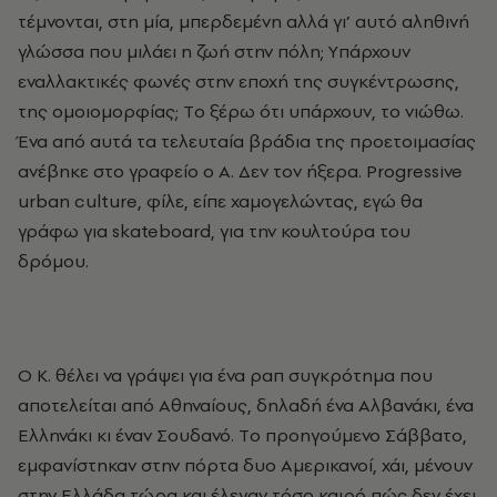
τέμνονται, στη μία, μπερδεμένη αλλά γι’ αυτό αληθινή
γλώσσα που μιλάει η ζωή στην πόλη; Yπάρχουν
εναλλακτικές φωνές στην εποχή της συγκέντρωσης,
της ομοιομορφίας; Tο ξέρω ότι υπάρχουν, το νιώθω.
Ένα από αυτά τα τελευταία βράδια της προετοιμασίας
ανέβηκε στο γραφείο ο A. Δεν τον ήξερα. Progressive
urban culture, φίλε, είπε χαμογελώντας, εγώ θα
γράφω για skateboard, για την κουλτούρα του
δρόμου.
O K. θέλει να γράψει για ένα ραπ συγκρότημα που
αποτελείται από Aθηναίους, δηλαδή ένα Αλβανάκι, ένα
Ελληνάκι κι έναν Σουδανό. Tο προηγούμενο Σάββατο,
εμφανίστηκαν στην πόρτα δυο Αμερικανοί, χάι, μένουν
στην Eλλάδα τώρα και έλεγαν τόσο καιρό πώς δεν έχει