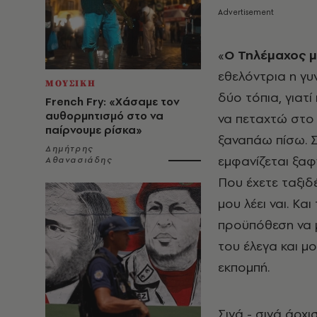
«
Ο Τηλέμαχος μ
εθελόντρια η γυ
ΜΟΥΣΙΚΗ
δύο τόπια, γιατί
French Fry: «Χάσαμε τον
αυθορμητισμό στο να
να πεταχτώ στο 
παίρνουμε ρίσκα»
ξαναπάω πίσω. Σ
Δημήτρης
εμφανίζεται ξαφ
Αθανασιάδης
Που έχετε ταξιδέ
μου λέει ναι. Κα
προϋπόθεση να μο
του έλεγα και μ
εκπομπή.
Σιγά - σιγά άρχι