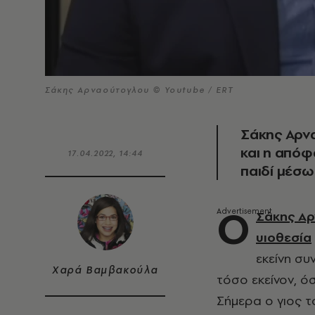
Σάκης Αρναούτογλου © Youtube / ERT
Σάκης Αρνα
και η απόφ
17.04.2022, 14:44
παιδί μέσω
Ο
Σάκης Α
υιοθεσία
εκείνη συ
Χαρά Βαμβακούλα
τόσο εκείνον, όσ
Σήμερα ο γιος το