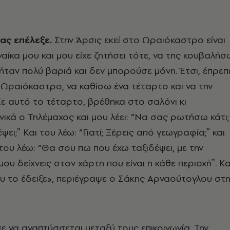
ας επέλεξε.
Στην Άρσις εκεί στο Ωραιόκαστρο είναι
ναίκα μου και μου είχε ζητήσει τότε, να της κουβαλήσ
 ήταν πολύ βαριά και δεν μπορούσε μόνη. Έτσι, έπρεπ
Ωραιόκαστρο, να καθίσω ένα τέταρτο και να την
ε αυτό το τέταρτο, βρέθηκα στο σαλόνι κι
νικά ο Τηλέμαχος και μου λέει: “Να σας ρωτήσω κάτι;
ψει;ˮ Και του λέω: “Γιατί; Ξέρεις από γεωγραφία;ˮ και
ι του λέω: “Θα σου πω που έχω ταξιδέψει, με την
υ δείχνεις στον χάρτη που είναι η κάθε περιοχήˮ. Κα
ου το έδειξε», περιέγραψε ο Σάκης Αρναούτογλου στη
σε να αναπτύσσεται μεταξύ τους επικοινωνία. Την