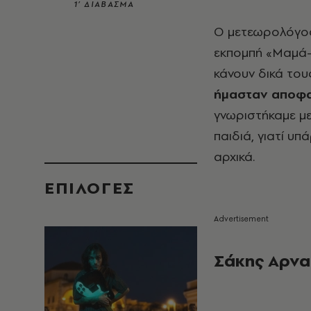
1’ ΔΙΑΒΑΣΜΑ
Ο μετεωρολόγος
εκπομπή «Μαμά-δ
κάνουν δικά του
ήμασταν αποφα
γνωριστήκαμε με
παιδιά, γιατί υπ
αρχικά.
EΠΙΛΟΓΈΣ
Σάκης Αρνα