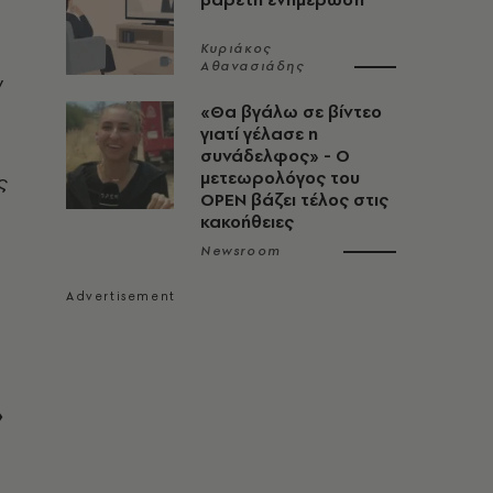
Κυριάκος
Αθανασιάδης
ν
«Θα βγάλω σε βίντεο
γιατί γέλασε η
συνάδελφος» - Ο
μετεωρολόγος του
ς
OPEN βάζει τέλος στις
κακοήθειες
Newsroom
»