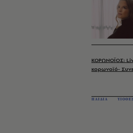
ΚΟΡΩΝΟΪΟΣ: Liv
κορωνοϊό- Συν
ΠΑΙΔΙΑ
ΥΙΟΘΕ