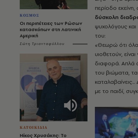
περίοδο εκείνη,
ΚΟΣΜΟΣ
δύσκολη διαδρ
Οι περιπέτειες των Ρώσων
ψυχολόγους και 
κατασκόπων στη Λατινική
του:
Αμερική
«Θεωρώ ότι όλοι
Σώτη Τριανταφύλλου
υιοθετούν, είνα
διαφορά. Απλά ότ
του βιώματα, τα
καταλαβαίνεις...
με το παιδί, συγ
ΚΑΤΟΙΚΙΔΙΑ
Νίκος Χρυσάκης: Το