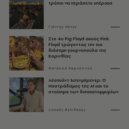
τρόποι να περάσετε υπέροχα
Γιάννης Νένες
Στο 4ο Pig Floyd ακούς Pink
Floyd τρώγοντας την πιο
διάσημη γουρνοπούλα της
Κορινθίας
Νατάσσα Καρυστινού
Λέοπολντ Άσενμπρενερ: Ο
Νοστράδαμος της AI και το
στοίχημα των δισεκατομμυρίων
Λουκάς Βελιδάκης