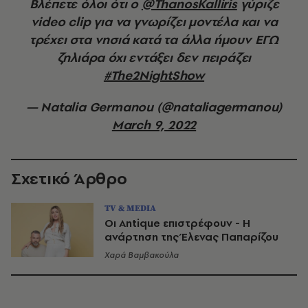
Βλέπετε όλοι ότι ο
@ThanosKalliris
γύριζε
video clip για να γνωρίζει μοντέλα και να
τρέχει στα νησιά κατά τα άλλα ήμουν ΕΓΩ
ζηλιάρα όχι εντάξει δεν πειράζει
#The2NightShow
— Natalia Germanou (@nataliagermanou)
March 9, 2022
Σχετικό Άρθρο
TV & MEDIA
Οι Antique επιστρέφουν - Η
ανάρτηση της Έλενας Παπαρίζου
Χαρά Βαμβακούλα