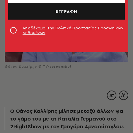
ΕΓΓΡΑΦΗ
Αποδέχομαι την
Πολιτική Προστασίας Προσωπικών
Δεδομένων
Θάνος Καλλίρης © ΤV/screenshot
Ο Θάνος Καλλίρης μίλησε μεταξύ άλλων για
το γάμο του με τη Ναταλία Γερμανού στο
2NightShow με τον Γρηγόρη Αρναούτογλου.