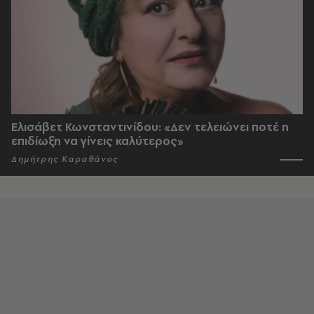
Ελισάβετ Κωνσταντινίδου: «Δεν τελειώνει ποτέ η
επιδίωξη να γίνεις καλύτερος»
Δημήτρης Καραθάνος