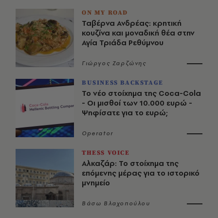
ON MY ROAD
Ταβέρνα Ανδρέας: κρητική
κουζίνα και μοναδική θέα στην
Αγία Τριάδα Ρεθύμνου
Γιώργος Ζαρζώνης
BUSINESS BACKSTAGE
Το νέο στοίχημα της Coca-Cola
- Οι μισθοί των 10.000 ευρώ -
Ψηφίσατε για το ευρώ;
Operator
THESS VOICE
Αλκαζάρ: Το στοίχημα της
επόμενης μέρας για το ιστορικό
μνημείο
Βάσω Βλαχοπούλου