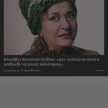
Ελισάβετ Κωνσταντινίδου: «Δεν τελειώνει ποτέ η
επιδίωξη να γίνεις καλύτερος»
Δημήτρης Καραθάνος