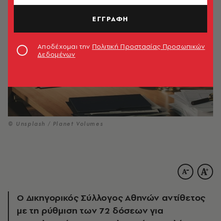
ΕΓΓΡΑΦΗ
Αποδέχομαι την
Πολιτική Προστασίας Προσωπικών
Δεδομένων
© Unsplash / Planet Volumes
Ο Δικηγορικός Σύλλογος Αθηνών αντίθετος
με τη ρύθμιση των 72 δόσεων για