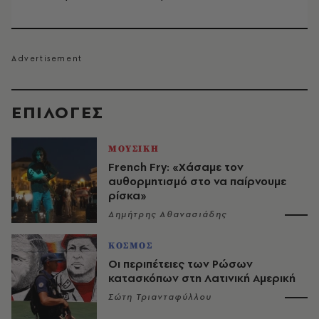
EΠΙΛΟΓΈΣ
ΜΟΥΣΙΚΗ
French Fry: «Χάσαμε τον
αυθορμητισμό στο να παίρνουμε
ρίσκα»
Δημήτρης Αθανασιάδης
ΚΟΣΜΟΣ
Οι περιπέτειες των Ρώσων
κατασκόπων στη Λατινική Αμερική
Σώτη Τριανταφύλλου