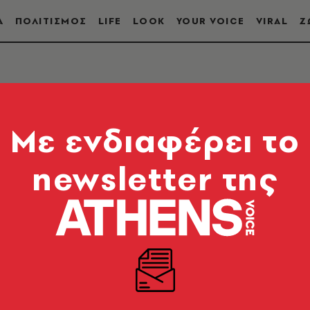
Α
ΠΟΛΙΤΙΣΜΟΣ
LIFE
LOOK
YOUR VOICE
VIRAL
Ζ
Mε ενδιαφέρει το
newsletter της