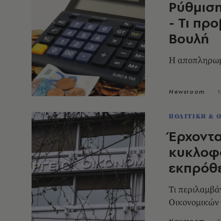
Ρύθμιση
- Τι πρ
Βουλή
Η αποπληρωμή
Newsroom
1
ΠΟΛΙΤΙΚΗ & 
Έρχοντα
κυκλοφο
εκπρόθ
Τι περιλαμβά
Οικονομικών
Newsroom
1