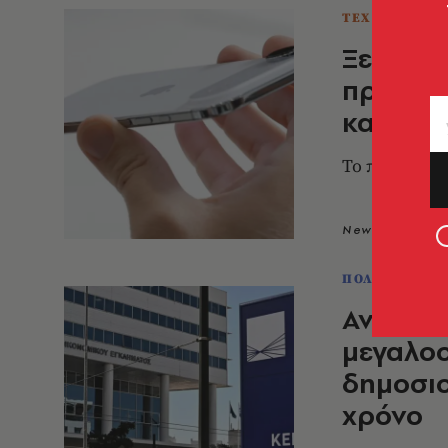
ΤΕΧΝΟΛΟΓΙΑ 
Ξεχάστε
πρόγραμ
και Mac
To πρόγραμμα
Newsroom
2
ΠΟΛΙΤΙΚΗ & 
Ανατροπ
μεγαλοο
δημοσιο
χρόνο