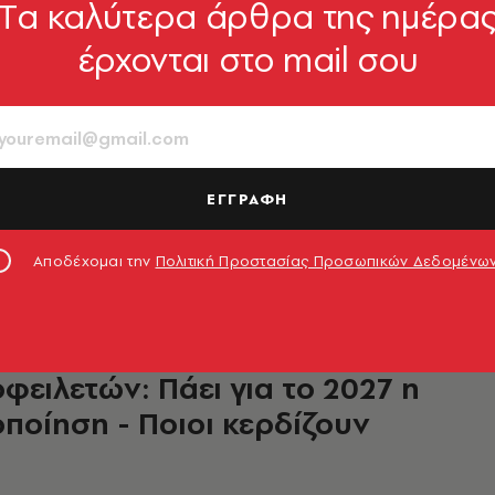
Tα καλύτερα άρθρα της ημέρα
- ΕΠΙΣΤΗΜΗ
έρχονται στο mail σου
 τις δόσεις: Η Apple λανσάρει
μα μίσθωσης για iPhone, iPad
 για την ώρα είναι διαθέσιμο μόνο στις ΗΠΑ
ΕΓΓΡΑΦΗ
9.07.2026, 19:39
Αποδέχομαι την
Πολιτική Προστασίας Προσωπικών Δεδομένω
ΟΙΚΟΝΟΜΙΑ
ή με τη λίστα
φειλετών: Πάει για το 2027 η
ποίηση - Ποιοι κερδίζουν