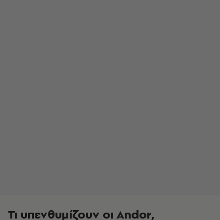
Τι υπενθυμίζουν οι Αndor,