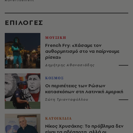
EΠΙΛΟΓΈΣ
ΜΟΥΣΙΚΗ
French Fry: «Χάσαμε τον
αυθορμητισμό στο να παίρνουμε
ρίσκα»
Δημήτρης Αθανασιάδης
ΚΟΣΜΟΣ
Οι περιπέτειες των Ρώσων
κατασκόπων στη Λατινική Αμερική
Σώτη Τριανταφύλλου
ΚΑΤΟΙΚΙΔΙΑ
Νίκος Χρυσάκης: Το πρόβλημα δεν
είναι τα αδέσποτα, αλλά οι