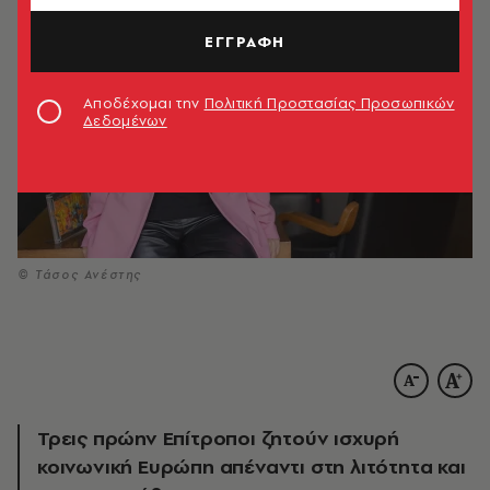
ΕΓΓΡΑΦΗ
Αποδέχομαι την
Πολιτική Προστασίας Προσωπικών
Δεδομένων
© Τάσος Ανέστης
Τρεις πρώην Επίτροποι ζητούν ισχυρή
κοινωνική Ευρώπη απέναντι στη λιτότητα και