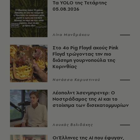
Τα YOLO της Τετάρτης
05.08.2026
Λίνα Μανδράκου
Στο 4ο Pig Floyd ακούς Pink
Floyd τρώγοντας την πιο
διάσημη γουρνοπούλα της
Κορινθίας
Νατάσσα Καρυστινού
Λέοπολντ Άσενμπρενερ: Ο
Νοστράδαμος της AI και το
στοίχημα των δισεκατομμυρίων
Λουκάς Βελιδάκης
Οι Έλληνες της ΑΙ που έφυγαν,