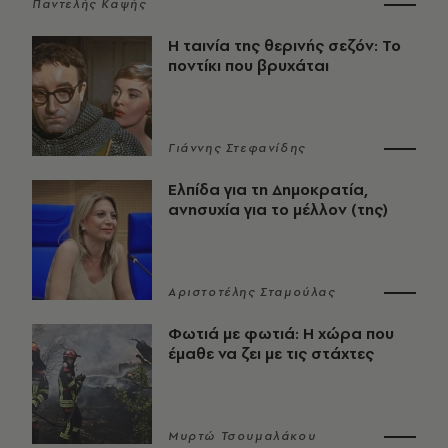
Παντελής Καψής
Η ταινία της θερινής σεζόν: Το
ποντίκι που βρυχάται
Γιάννης Στεφανίδης
Ελπίδα για τη Δημοκρατία,
ανησυχία για το μέλλον (της)
Αριστοτέλης Σταμούλας
Φωτιά με φωτιά: Η χώρα που
έμαθε να ζει με τις στάχτες
Μυρτώ Τσουμαλάκου