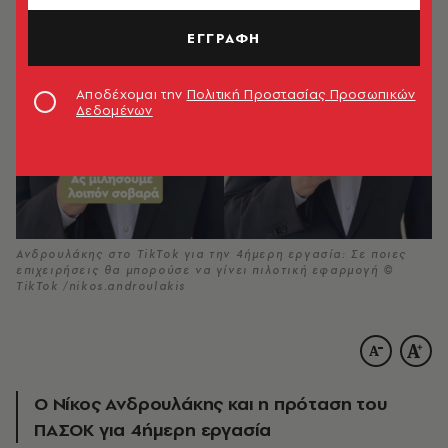
ΕΓΓΡΑΦΗ
Αποδέχομαι την
Πολιτική Προστασίας Προσωπικών
Δεδομένων
Ανδρουλάκης στο TikTok για την 4ήμερη εργασία: Σε ποιες
επιχειρήσεις θα μπορούσε να γίνει πιλοτική εφαρμογή ©
TikTok /nikos.androulakis
Ο Νίκος Ανδρουλάκης και η πρόταση του
ΠΑΣΟΚ για 4ήμερη εργασία