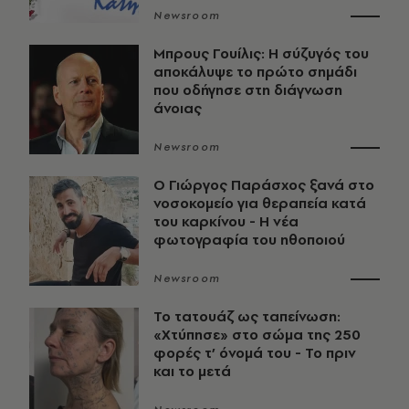
Newsroom
Μπρους Γουίλις: Η σύζυγός του
αποκάλυψε το πρώτο σημάδι
που οδήγησε στη διάγνωση
άνοιας
Newsroom
O Γιώργος Παράσχος ξανά στο
νοσοκομείο για θεραπεία κατά
του καρκίνου - Η νέα
φωτογραφία του ηθοποιού
Newsroom
Το τατουάζ ως ταπείνωση:
«Χτύπησε» στο σώμα της 250
φορές τ’ όνομά του - Το πριν
και το μετά