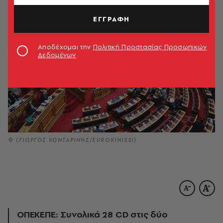
ΕΓΓΡΑΦΗ
Αποδέχομαι την
Πολιτική Προστασίας Προσωπικών
Δεδομένων
© (ΓΙΩΡΓΟΣ ΚΟΝΤΑΡΙΝΗΣ/EUROKINISSI)
ΟΠΕΚΕΠΕ: Συνολικά 28 CD στις δύο