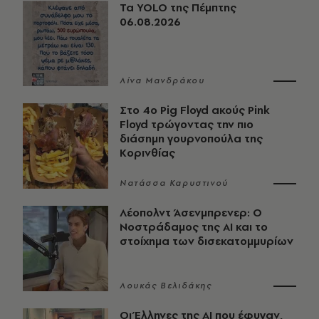
Τα YOLO της Πέμπτης
06.08.2026
Λίνα Μανδράκου
Στο 4ο Pig Floyd ακούς Pink
Floyd τρώγοντας την πιο
διάσημη γουρνοπούλα της
Κορινθίας
Νατάσσα Καρυστινού
Λέοπολντ Άσενμπρενερ: Ο
Νοστράδαμος της AI και το
στοίχημα των δισεκατομμυρίων
Λουκάς Βελιδάκης
Οι Έλληνες της ΑΙ που έφυγαν,