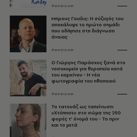
Newsroom
Μπρους Γουίλις: Η σύζυγός του
αποκάλυψε το πρώτο σημάδι
που οδήγησε στη διάγνωση
άνοιας
Newsroom
O Γιώργος Παράσχος ξανά στο
νοσοκομείο για θεραπεία κατά
του καρκίνου - Η νέα
φωτογραφία του ηθοποιού
Newsroom
Το τατουάζ ως ταπείνωση:
«Χτύπησε» στο σώμα της 250
φορές τ’ όνομά του - Το πριν
και το μετά