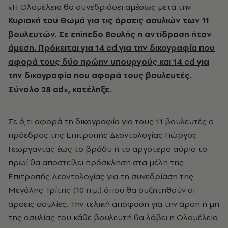
«Η Ολομέλεια θα συνεδριάσει αμέσως μετά την
Κυριακή του Θωμά για τις άρσεις ασυλιών των 11
βουλευτών. Σε επίπεδο Βουλής η αντίδραση ήταν
άμεση. Πρόκειται για 14 cd για την δικογραφία που
αφορά τους δύο πρώην υπουργούς και 14 cd για
την δικογραφία που αφορά τους βουλευτές.
Σύνολο 28 cd», κατέληξε.
Σε ό,τι αφορά τη δικογραφία για τους 11 βουλευτές ο
πρόεδρος της Επιτροπής Δεοντολογίας Γιώργος
Γεωργαντάς έως το βράδυ ή το αργότερο αύριο το
πρωί θα αποστείλει πρόσκληση στα μέλη της
Επιτροπής Δεοντολογίας για τη συνεδρίαση της
Μεγάλης Τρίτης (10 π.μ.) όπου θα συζητηθούν οι
άρσεις ασυλίες. Την τελική απόφαση για την άρση ή μη
της ασυλίας του κάθε βουλευτή θα λάβει η Ολομέλεια