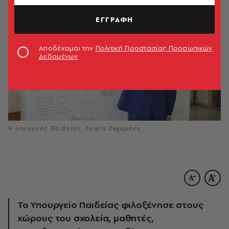
ΕΓΓΡΑΦΗ
Αποδέχομαι την
Πολιτική Προστασίας Προσωπικών
Δεδομένων
Η υπουργός Παιδείας, Σοφία Ζαχαράκη
Το Υπουργείο Παιδείας φιλοξένησε στους
χώρους του σχολεία, μαθητές,