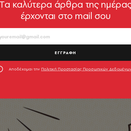
Tα καλύτερα άρθρα της ημέρα
έρχονται στο mail σου
ΕΓΓΡΑΦΗ
Αποδέχομαι την
Πολιτική Προστασίας Προσωπικών Δεδομένω