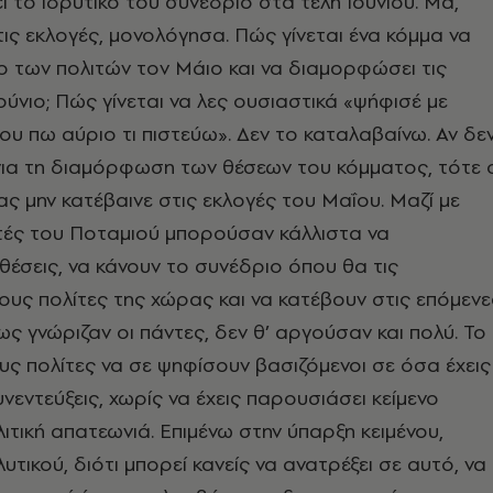
 το ιδρυτικό του συνέδριο στα τέλη Ιουνίου. Μα,
τις εκλογές, μονολόγησα. Πώς γίνεται ένα κόμμα να
ο των πολιτών τον Μάιο και να διαμορφώσει τις
ούνιο; Πώς γίνεται να λες ουσιαστικά «ψήφισέ με
ου πω αύριο τι πιστεύω». Δεν το καταλαβαίνω. Αν δε
για τη διαμόρφωση των θέσεων του κόμματος, τότε 
ας μην κατέβαινε στις εκλογές του Μαΐου. Μαζί με
τές του Ποταμιού μπορούσαν κάλλιστα να
σεις, να κάνουν το συνέδριο όπου θα τις
υς πολίτες της χώρας και να κατέβουν στις επόμενε
ως γνώριζαν οι πάντες, δεν θ’ αργούσαν και πολύ. Το
υς πολίτες να σε ψηφίσουν βασιζόμενοι σε όσα έχεις
υνεντεύξεις, χωρίς να έχεις παρουσιάσει κείμενο
λιτική απατεωνιά. Επιμένω στην ύπαρξη κειμένου,
τικού, διότι μπορεί κανείς να ανατρέξει σε αυτό, να