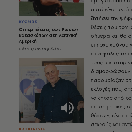
πραγματοποιήσει
αυτό είναι μετά 
ζητήσει την ψήφ
ΚΟΣΜΟΣ
θέσεις του τον Ι
Οι περιπέτειες των Ρώσων
κατασκόπων στη Λατινική
σήμερα και θα σ
Αμερική
υπήρχε χρόνος 
Σώτη Τριανταφύλλου
επικεφαλής του 
τους υποστηρικ
διαμορφώσουν θέ
παρουσίαζαν στο
εκλογές που, όπ
να ζητάς από το
πει σε μερικές σ
θέσεων, είναι πο
σαφούς και αναλυ
ΚΑΤΟΙΚΙΔΙΑ