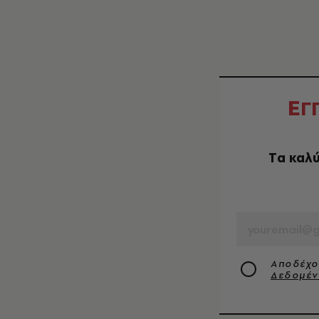
Ε
Γ
Tα καλύ
EMAIL
Αποδέχο
Δεδομέ