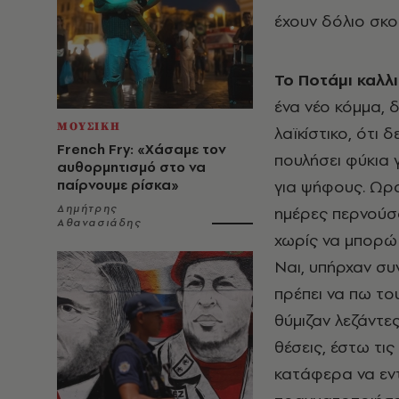
έχουν δόλιο σκο
Το Ποτάμι καλλ
ένα νέο κόμμα, 
ΜΟΥΣΙΚΗ
λαϊκίστικο, ότι 
French Fry: «Χάσαμε τον
πουλήσει φύκια 
αυθορμητισμό στο να
παίρνουμε ρίσκα»
για ψήφους. Ωραί
Δημήτρης
ημέρες περνούσα
Αθανασιάδης
χωρίς να μπορώ 
Ναι, υπήρχαν συ
πρέπει να πω το
θύμιζαν λεζάντες
θέσεις, έστω τι
κατάφερα να εν