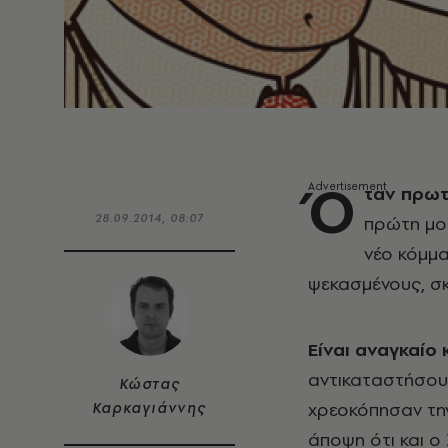
Ό
ταν πρωτ
28.09.2014, 08:07
πρώτη μου
νέο κόμμα
ψεκασμένους, σκέ
Είναι αναγκαίο
αντικαταστήσου
Κώστας
χρεοκόπησαν την
Καρκαγιάννης
άποψη ότι και ο