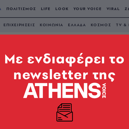
Α
ΠΟΛΙΤΙΣΜΟΣ
LIFE
LOOK
YOUR VOICE
VIRAL
Ζ
ΕΠΙΧΕΙΡΗΣΕΙΣ
ΚΟΙΝΩΝΙΑ
ΕΛΛΑΔΑ
ΚΟΣΜΟΣ
TV &
Mε ενδιαφέρει το
newsletter της
δεύτερη ευκαιρία να
ύπωση
ου Ποταμιού η πρώτη μου αντίδραση ήταν θετική