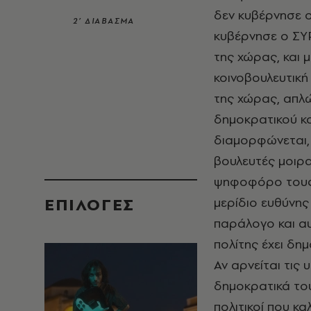
δεν κυβέρνησε ο
2’ ΔΙΑΒΑΣΜΑ
κυβέρνησε ο ΣΥΡΙ
της χώρας, και 
κοινοβουλευτική
της χώρας, απλώ
δημοκρατικού κα
διαμορφώνεται, 
βουλευτές μοιρα
ψηφοφόρο τους. 
EΠΙΛΟΓΈΣ
μερίδιο ευθύνης
παράλογο και αυ
πολίτης έχει δη
Αν αρνείται τις
δημοκρατικά του
πολιτικοί που κα