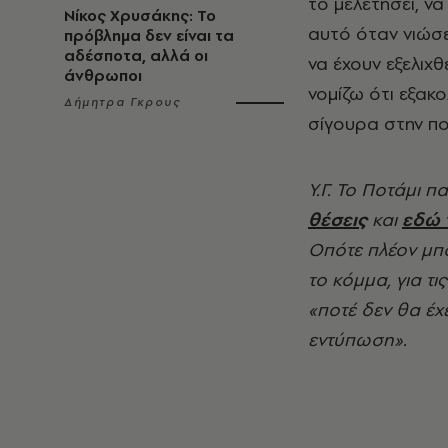
το μελετήσει, ν
Νίκος Χρυσάκης: Το
αυτό όταν νιώσε
πρόβλημα δεν είναι τα
αδέσποτα, αλλά οι
να έχουν εξελιχθ
άνθρωποι
νομίζω ότι εξακο
Δήμητρα Γκρους
σίγουρα στην πολ
Υ.Γ. Το Ποτάμι 
θέσεις
και
εδώ 
Οπότε πλέον μπ
το κόμμα, για τι
«ποτέ δεν θα έχ
εντύπωση».