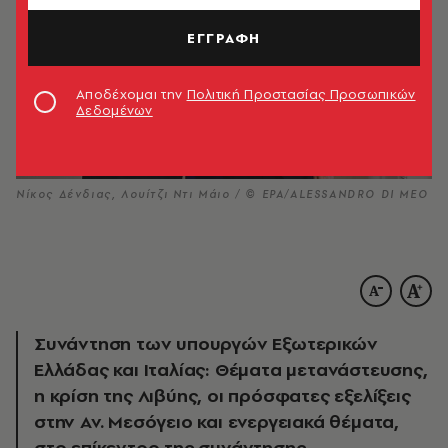
ΕΓΓΡΑΦΗ
Αποδέχομαι την
Πολιτική Προστασίας Προσωπικών
Δεδομένων
Νίκος Δένδιας, Λουίτζι Ντι Μάιο / © EPA/ALESSANDRO DI MEO
Συνάντηση των υπουργών Εξωτερικών
Ελλάδας και Ιταλίας: Θέματα μετανάστευσης,
η κρίση της Λιβύης, οι πρόσφατες εξελίξεις
στην Αν. Μεσόγειο και ενεργειακά θέματα,
στο επίκεντρο της συνάντησης.