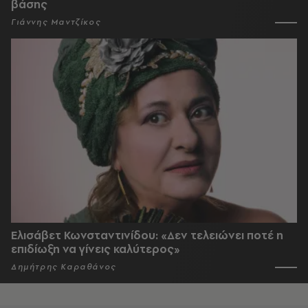
βάσης
Γιάννης Μαντζίκος
Ελισάβετ Κωνσταντινίδου: «Δεν τελειώνει ποτέ η
επιδίωξη να γίνεις καλύτερος»
Δημήτρης Καραθάνος