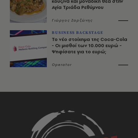
κουζίνα και μοναδική θέα στην
Αγία Τριάδα Ρεθύμνου
Γιώργος Ζαρζώνης
BUSINESS BACKSTAGE
Το νέο στοίχημα της Coca-Cola
- Οι μισθοί των 10.000 ευρώ -
Ψηφίσατε για το ευρώ;
Operator