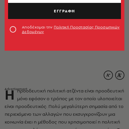
ΕΓΓΡΑΦΗ
Αποδέχομαι την
Πολιτική Προστασίας Προσωπικών
Δεδομένων
© EUROKINISSI / ΣΤΕΛΙΟΣ ΜΙΣΙΝΑΣ
Η
προοδευτική πολιτική ατζέντα είναι προοδευτική
μόνο εφόσον ο τρόπος με τον οποίο υλοποιείται
είναι προοδευτικός. Πολύ μεγαλύτερη σημασία από το
περιεχόμενο των αλλαγών που εκσυγχρονίζουν μια
κοινωνία έχει η μέθοδος που χρησιμοποιεί η πολιτική