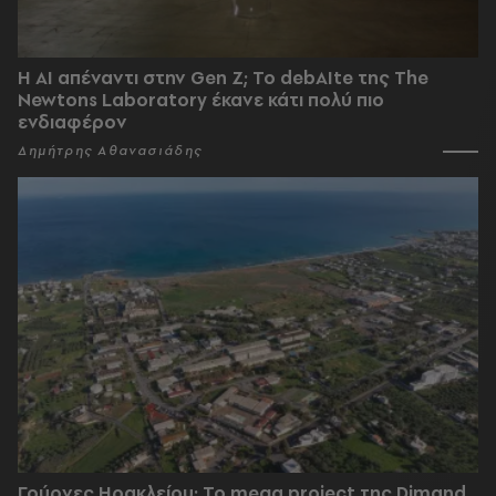
Η AI απέναντι στην Gen Z; Το debAIte της The
Newtons Laboratory έκανε κάτι πολύ πιο
ενδιαφέρον
Δημήτρης Αθανασιάδης
Γούρνες Ηρακλείου: To mega project της Dimand