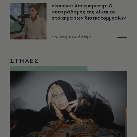
Λέοπολντ Άσενμπρενερ: Ο
Νοστράδαμος της AI και το
στοίχημα των δισεκατομμυρίων
Λουκάς Βελιδάκης
ΣΤΗΛΕΣ