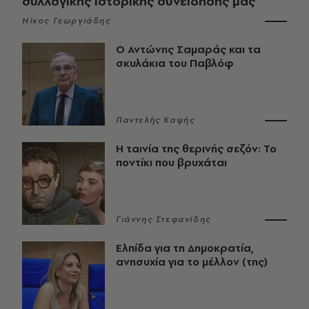
συλλογικής ιστορικής συνείδησής μας
Νίκος Γεωργιάδης
Ο Αντώνης Σαμαράς και τα
σκυλάκια του Παβλόφ
Παντελής Καψής
Η ταινία της θερινής σεζόν: Το
ποντίκι που βρυχάται
Γιάννης Στεφανίδης
Ελπίδα για τη Δημοκρατία,
ανησυχία για το μέλλον (της)