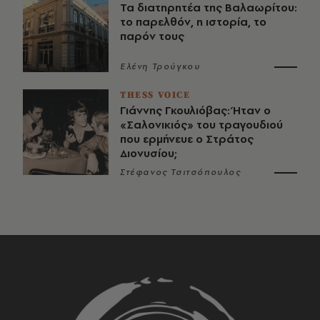
Τα διατηρητέα της Βαλαωρίτου:
το παρελθόν, η ιστορία, το
παρόν τους
Ελένη Τρούγκου
THESS VOICE
Γιάννης Γκουλιόβας: Ήταν ο
«Σαλονικιός» του τραγουδιού
που ερμήνευε ο Στράτος
Διονυσίου;
Στέφανος Τσιτσόπουλος