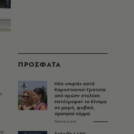
ΠΡΟΣΦΑΤΑ
Νέα «πυρά» κατά
Καρυστιανού-Γρατσία
h
από πρώην στελέχη:
Μετέτρεψαν το Κίνημα
σε μικρό, φοβικό,
αρχηγικό κόμμα
Newsroom
ου
Στήριξη 1.600