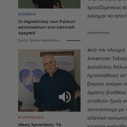
εργαζόμενους κα
ΚΟΣΜΟΣ
εύχομαι να αποτ
Οι περιπέτειες των Ρώσων
κατασκόπων στη Λατινική
Αμερική
Σώτη Τριανταφύλλου
Από την πλευρά 
American Tobac
Διανέλλος δήλω
προσπάθειες αν
βασική ανάγκη σ
άμεσης βοήθεια
σταθούν ξανά σύ
συνεχίσουμε με τ
ελληνική κοινων
ΚΑΤΟΙΚΙΔΙΑ
Νίκος Χρυσάκης: Το
εταιρία ανέλαβ