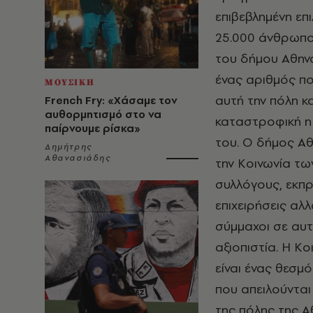
επιβεβλημένη επι
25.000 άνθρωπο
του δήμου Αθηνα
ένας αριθμός πο
ΜΟΥΣΙΚΗ
αυτή την πόλη κ
French Fry: «Χάσαμε τον
αυθορμητισμό στο να
καταστροφική η 
παίρνουμε ρίσκα»
του. Ο δήμος Αθ
Δημήτρης
Αθανασιάδης
την Κοινωνία τω
συλλόγους, εκπρ
επιχειρήσεις αλ
σύμμαχοι σε αυτ
αξιοπιστία. Η Κο
είναι ένας θεσμ
που απειλούνται 
της πόλης της Α