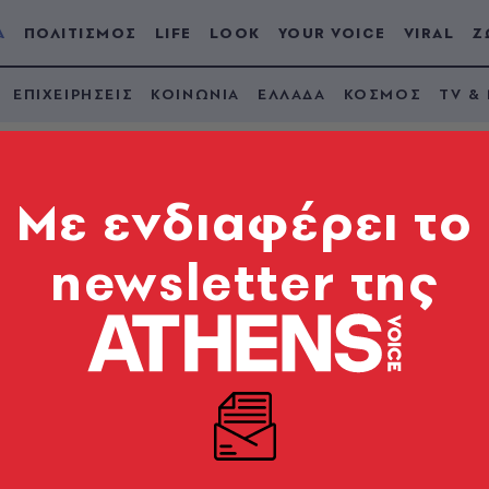
Α
ΠΟΛΙΤΙΣΜΟΣ
LIFE
LOOK
YOUR VOICE
VIRAL
Ζ
ΕΠΙΧΕΙΡΗΣΕΙΣ
ΚΟΙΝΩΝΙΑ
ΕΛΛΑΔΑ
ΚΟΣΜΟΣ
TV &
Mε ενδιαφέρει το
newsletter της
 στον Δήμο Αθηναίω
κά» διαμερίσματα (
α βρεθούν στο δρόμο