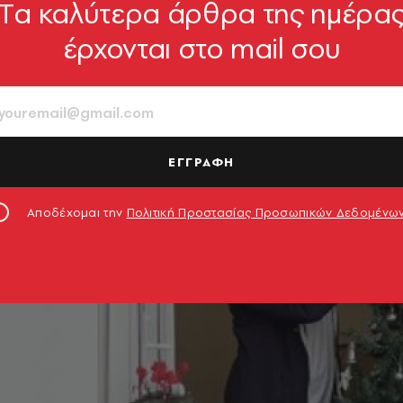
Tα καλύτερα άρθρα της ημέρα
έρχονται στο mail σου
ΕΓΓΡΑΦΗ
Αποδέχομαι την
Πολιτική Προστασίας Προσωπικών Δεδομένω