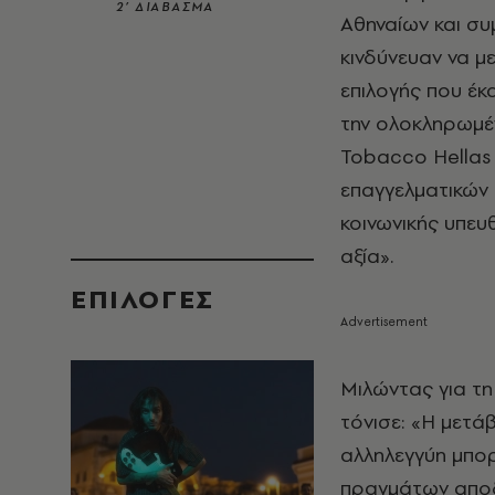
2’ ΔΙΑΒΑΣΜΑ
Αθηναίων και συ
κινδύνευαν να μ
επιλογής που έκ
την ολοκληρωμέν
Tobacco Hellas 
επαγγελματικών 
κοινωνικής υπευ
αξία».
EΠΙΛΟΓΈΣ
Μιλώντας για τη
τόνισε: «Η μετ
αλληλεγγύη μπορ
πραγμάτων αποδε