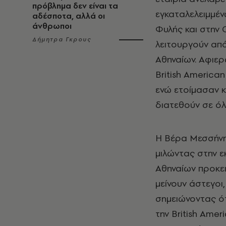
πρόβλημα δεν είναι τα
εγκαταλελειμμέ
αδέσποτα, αλλά οι
άνθρωποι
Φυλής και στην
Δήμητρα Γκρους
λειτουργούν απ
Αθηναίων. Αφιερ
British America
ενώ ετοίμασαν κ
διατεθούν σε όλ
Η Βέρα Μεσσήνη
μιλώντας στην ε
Αθηναίων προκει
μείνουν άστεγοι,
σημειώνοντας ό
την British Ame