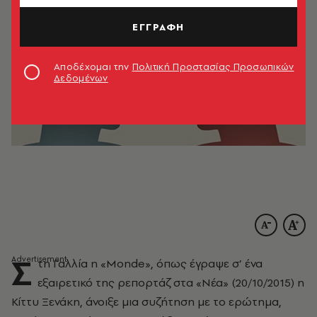
ΕΓΓΡΑΦΗ
Αποδέχομαι την
Πολιτική Προστασίας Προσωπικών
Δεδομένων
Σ
τη Γαλλία η «Monde», όπως έγραψε σ’ ένα
εξαιρετικό της ρεπορτάζ στα «Νέα» (20/10/2015) η
Κίττυ Ξενάκη, άνοιξε μια συζήτηση με το ερώτημα,