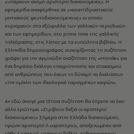
«υπάρχουν ακόμη αριστεροί διανοούμενοι;». Η
εφημερίδα αναφέρθηκε σε «νεοαντιδραστικούς
μιντιακούς ψευτοδιανοούμενους» οι οποίοι
κυριαρχούν στα εξώφυλλα των γαλλικών περιοδικών
και των εφημερίδων, στο prime time της γαλλικής
τηλεόρασης, στις λίστες με τα ευπώλητα βιβλία». Η
Ελληνίδα δημοσιογράφος συνοψίζοντας τη συζήτηση
γράφει για την αγωνιώδη αναζήτηση της «Monde» για
ένα δημόσιο διάλογο επαγρύπνησης και στοχασμού
από ανθρώπους που έχουν τη δύναμη να διαλύσουν
«την ομίχλη των ιδεολογικά ταραγμένων καιρών».
Αν εδώ άνοιγε μια τέτοια συζήτηση θα έπρεπε να έχει
άλλο ερώτημα. «Στρίβουν δεξιά οι αριστεροί
διανοούμενοι;» Σήμερα στην Ελλάδα διανοούμενοι,
πρώην αριστεροί ή «αριστεροί», αποξενωμένοι από
κάθε Αριστερά, γράφουν βιβλία, αρθρογραφούν,