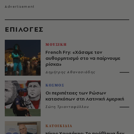
EΠΙΛΟΓΈΣ
ΜΟΥΣΙΚΗ
French Fry: «Χάσαμε τον
αυθορμητισμό στο να παίρνουμε
ρίσκα»
Δημήτρης Αθανασιάδης
ΚΟΣΜΟΣ
Οι περιπέτειες των Ρώσων
κατασκόπων στη Λατινική Αμερική
Σώτη Τριανταφύλλου
ΚΑΤΟΙΚΙΔΙΑ
Νίκος Χρυσάκης: Το πρόβλημα δεν