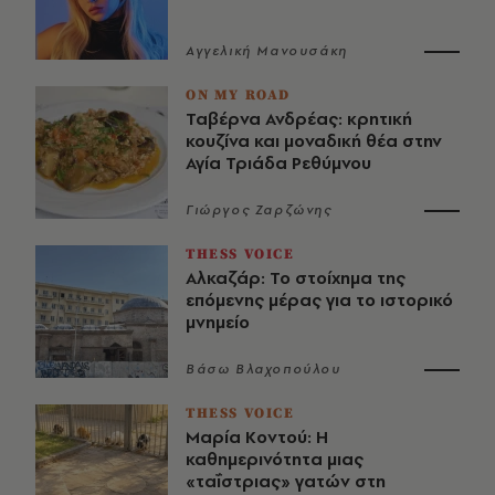
Αγγελική Μανουσάκη
ON MY ROAD
Ταβέρνα Ανδρέας: κρητική
κουζίνα και μοναδική θέα στην
Αγία Τριάδα Ρεθύμνου
Γιώργος Ζαρζώνης
THESS VOICE
Αλκαζάρ: Το στοίχημα της
επόμενης μέρας για το ιστορικό
μνημείο
Βάσω Βλαχοπούλου
THESS VOICE
Μαρία Κοντού: Η
καθημερινότητα μιας
«ταΐστριας» γατών στη