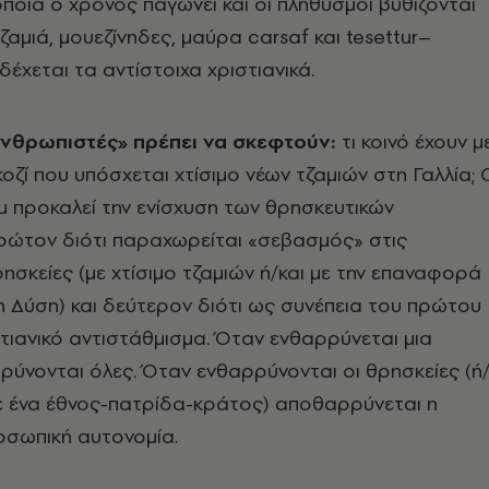
οποία ο χρόνος παγώνει και οι πληθυσμοί βυθίζονται
ζαμιά, μουεζίνηδες, μαύρα carsaf και tesettur–
δέχεται τα αντίστοιχα χριστιανικά.
ανθρωπιστές» πρέπει να σκεφτούν:
τι κοινό έχουν μ
οζί που υπόσχεται χτίσιμο νέων τζαμιών στη Γαλλία; 
 προκαλεί την ενίσχυση των θρησκευτικών
ρώτον διότι παραχωρείται «σεβασμός» στις
ησκείες (με χτίσιμο τζαμιών ή/και με την επαναφορά
η Δύση) και δεύτερον διότι ως συνέπεια του πρώτου
στιανικό αντιστάθμισμα. Όταν ενθαρρύνεται μια
ρύνονται όλες. Όταν ενθαρρύνονται οι θρησκείες (ή
σε ένα έθνος-πατρίδα-κράτος) αποθαρρύνεται η
ροσωπική αυτονομία.