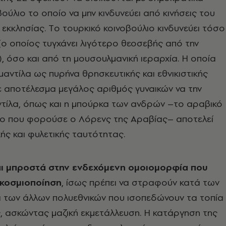
ούλιο το οποίο να μην κινδυνεύει από κινήσεις του
 εκκλησίας. Tο τουρκικό κοινοβούλιο κινδυνεύει τόσο
ο οποίος τυγχάνει λιγότερο θεοσεβής από την
), όσο και από τη μουσουλμανική ιεραρχία. H οποία
 μαντίλα ως πυρήνα θρησκευτικής και εθνικιστικής
 αποτέλεσμα μεγάλος αριθμός γυναικών να την
αντίλα, όπως και η μπούρκα των ανδρών –το αραβικό
ίνο που φορούσε ο Λόρενς της Aραβίας– αποτελεί
κής και φυλετικής ταυτότητας.
ι μπροστά στην ενδεχόμενη ομοιομορφία που
γκοσμιοποίηση
, ίσως πρέπει να στραφούν κατά των
ι των άλλων πολυεθνικών που ισοπεδώνουν τα τοπία
ες, ασκώντας μαζική εκμετάλλευση. H κατάργηση της