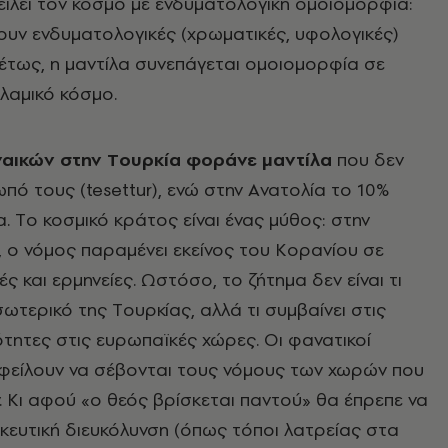
ειλεί τον κόσμο με ενδυματολογική ομοιομορφία:
υν ενδυματολογικές (χρωματικές, υφολογικές)
έτως, η μαντίλα συνεπάγεται ομοιομορφία σε
σλαμικό κόσμο.
ναικών στην Tουρκία φοράνε μαντίλα
που δεν
πό τους (tesettur), ενώ στην Aνατολία το 10%
 Tο κοσμικό κράτος είναι ένας μύθος: στην
 ο νόμος παραμένει εκείνος του Kορανίου σε
 και ερμηνείες. Ωστόσο, το ζήτημα δεν είναι τι
σωτερικό της Tουρκίας, αλλά τι συμβαίνει στις
ότητες στις ευρωπαϊκές χώρες. Oι φανατικοί
φείλουν να σέβονται τους νόμους των χωρών που
. Kι αφού «ο θεός βρίσκεται παντού» θα έπρεπε να
σκευτική διευκόλυνση (όπως τόποι λατρείας στα