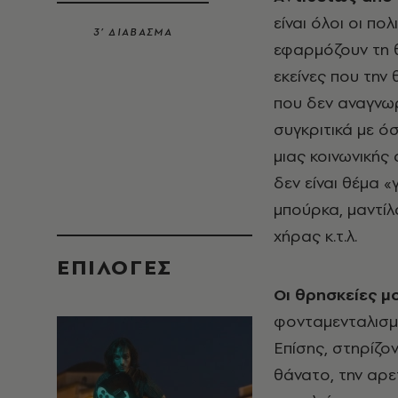
είναι όλοι οι πολ
3’ ΔΙΑΒΑΣΜΑ
εφαρμόζουν τη θ
εκείνες που την
που δεν αναγνωρ
συγκριτικά με ό
μιας κοινωνικής 
δεν είναι θέμα 
μπούρκα, μαντίλ
χήρας κ.τ.λ.
EΠΙΛΟΓΈΣ
Oι θρησκείες μ
φονταμενταλισμό
Eπίσης, στηρίζον
θάνατο, την αρε