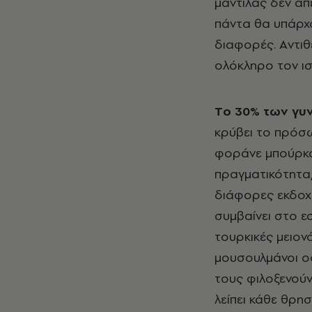
μαντίλας δεν απ
πάντα θα υπάρχο
διαφορές. Aντιθ
ολόκληρο τον ι
Tο 30% των γυ
κρύβει το πρόσω
φοράνε μπούρκα.
πραγματικότητα,
διάφορες εκδοχές
συμβαίνει στο ε
τουρκικές μειον
μουσουλμάνοι ο
τους φιλοξενούν
λείπει κάθε θρη