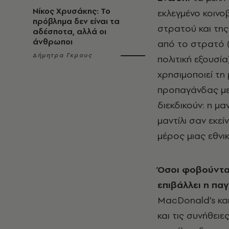
Νίκος Χρυσάκης: Το
εκλεγμένο κοινοβ
πρόβλημα δεν είναι τα
στρατού και της
αδέσποτα, αλλά οι
άνθρωποι
από το στρατό (
Δήμητρα Γκρους
πολιτική εξουσία
χρησιμοποιεί τη
προπαγάνδας με
διεκδικούν: η μ
μαντίλι σαν εκε
μέρος μιας εθνι
Όσοι φοβούντα
επιβάλλει η πα
MacDonald’s κα
και τις συνήθει