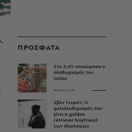
,
ΠΡΟΣΦΑΤΑ
Στο 3,4% υποχώρησε ο
πληθωρισμός τον
Ιούλιο
α
Newsroom
ς
Σβεν Γκερστ: Ο
φιλελευθερισμός έχει
γίνει ο golden
retriever boyfriend
των ιδεολογιών