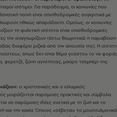
ιτισμοί ισότιμοι. Για παράδειγμα, οι κοινωνίες που
ανατική ποινή είναι οπισθοδρομικές συγκριτικά με
 θεωρούν ηθικώς απαράδεκτη. Oμοίως, οι κοινωνίες
ίζουν τη φυλετική ισότητα είναι οπισθοδρομικές
σες την αναγνωρίζουν (έστω θεωρητικά: η παραβίαση
αξίας διαφέρει ριζικά από την απουσία της). H ισότη
«γούστου», όπως δεν είναι θέμα γούστου το να φορά
α, φερετζέ, ζώνη αγνότητας, μαύρο τσεμπέρι της
οιάζουν:
ο χριστιανικός και ο ισλαμικός
ς μοιράζονται παρόμοιες πρακτικές και σύμβολα.
ται σε παρόμοιες ιδέες σχετικά με τη ζωή και το
τή και την κακία. Όποιος «σέβεται» τα μουσουλμανικά