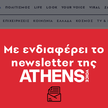
Α
ΠΟΛΙΤΙΣΜΟΣ
LIFE
LOOK
YOUR VOICE
VIRAL
Ζ
ΕΠΙΧΕΙΡΗΣΕΙΣ
ΚΟΙΝΩΝΙΑ
ΕΛΛΑΔΑ
ΚΟΣΜΟΣ
TV &
Mε ενδιαφέρει το
newsletter της
ντήλας 02
ικητικό τρόπο από την κυβέρνηση του Kεμάλ Aτατούρ