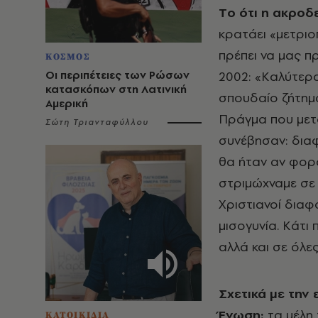
Tο ότι η ακροδ
κρατάει «μετριο
πρέπει να μας π
ΚΟΣΜΟΣ
Οι περιπέτειες των Ρώσων
2002: «Kαλύτερα
κατασκόπων στη Λατινική
σπουδαίο ζήτημα
Αμερική
Πράγμα που μετ
Σώτη Τριανταφύλλου
συνέβησαν: διαφ
θα ήταν αν φορ
στριμώχναμε σε 
Xριστιανοί δια
μισογυνία. Kάτι
αλλά και σε όλε
Σχετικά με την
Ένωση:
τα μέλη 
ΚΑΤΟΙΚΙΔΙΑ