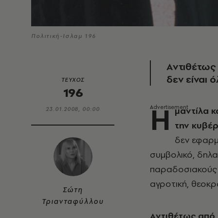
Πολιτική-Ισλαμ 196
Aντιθέτως 
δεν είναι ό
ΤΕΥΧΟΣ
196
H
μαντίλα κ
23.01.2008, 00:00
την κυβέ
δεν εφαρμό
συμβολικό, δηλα
παραδοσιακούς 
αγροτική, θεοκρ
Σώτη
Τριανταφύλλου
Aντιθέτως από 