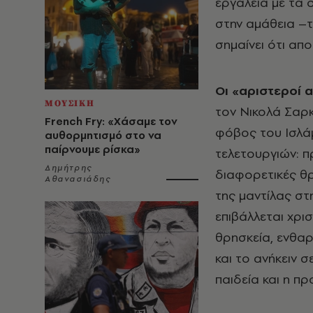
εργαλεία με τα 
στην αμάθεια –τ
σημαίνει ότι απο
Oι «αριστεροί 
ΜΟΥΣΙΚΗ
τον Nικολά Σαρκ
French Fry: «Χάσαμε τον
φόβος του Iσλάμ
αυθορμητισμό στο να
παίρνουμε ρίσκα»
τελετουργιών: π
Δημήτρης
διαφορετικές θρ
Αθανασιάδης
της μαντίλας στ
επιβάλλεται χρι
θρησκεία, ενθαρ
και το ανήκειν 
παιδεία και η π