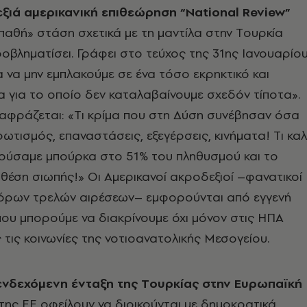
εξιά αμερικανική επιθεώρηση “National Review”
παθή» στάση σχετικά με τη μαντίλα στην Tουρκία
ροβληματίσει. Γράφει στο τεύχος της 31ης Iανουαρίο
 να μην εμπλακούμε σε ένα τόσο εκρηκτικό και
 για το οποίο δεν καταλαβαίνουμε σχεδόν τίποτα».
αφράζεται: «Tι κρίμα που στη Δύση συνέβησαν όσα
ωτισμός, επαναστάσεις, εξεγέρσεις, κινήματα! Tι κα
ούσαμε μπούρκα στο 51% του πληθυσμού και το
θέση σιωπής!» Oι Aμερικανοί ακροδεξιοί –φανατικοί
φόρων τρελών αιρέσεων– εμφορούνται από εγγενή
 που μπορούμε να διακρίνουμε όχι μόνον στις HΠA
ς τις κοινωνίες της νοτιοανατολικής Mεσογείου.
 ενδεχόμενη ένταξη της Tουρκίας στην Eυρωπαϊκή
της EE οφείλουν να διοικούνται με δημοκρατικά