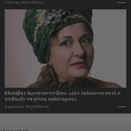
Γιάννης Μαντζίκος
Ελισάβετ Κωνσταντινίδου: «Δεν τελειώνει ποτέ η
επιδίωξη να γίνεις καλύτερος»
Δημήτρης Καραθάνος