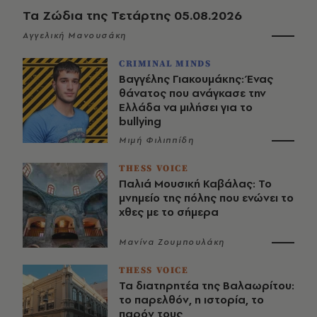
Τα Ζώδια της Τετάρτης 05.08.2026
Αγγελική Μανουσάκη
CRIMINAL MINDS
Βαγγέλης Γιακουμάκης: Ένας
θάνατος που ανάγκασε την
Ελλάδα να μιλήσει για το
bullying
Μιμή Φιλιππίδη
THESS VOICE
Παλιά Μουσική Καβάλας: Το
μνημείο της πόλης που ενώνει το
χθες με το σήμερα
Μανίνα Ζουμπουλάκη
THESS VOICE
Τα διατηρητέα της Βαλαωρίτου:
το παρελθόν, η ιστορία, το
παρόν τους