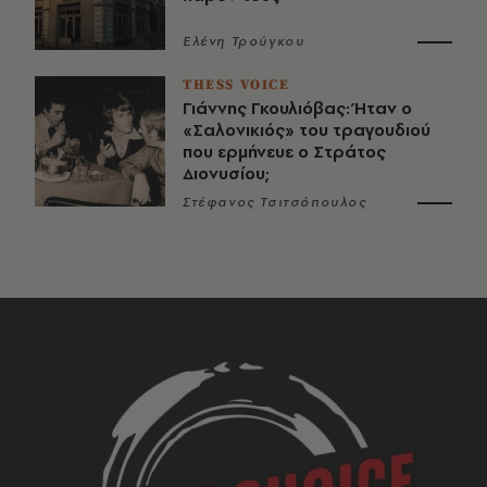
Ελένη Τρούγκου
THESS VOICE
Γιάννης Γκουλιόβας: Ήταν ο
«Σαλονικιός» του τραγουδιού
που ερμήνευε ο Στράτος
Διονυσίου;
Στέφανος Τσιτσόπουλος