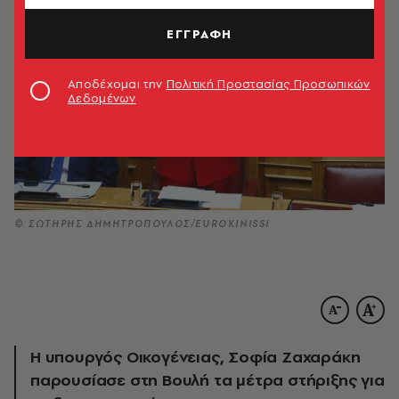
ΕΓΓΡΑΦΗ
Αποδέχομαι την
Πολιτική Προστασίας Προσωπικών
Δεδομένων
© ΣΩΤΗΡΗΣ ΔΗΜΗΤΡΟΠΟΥΛΟΣ/EUROKINISSI
Η υπουργός Οικογένειας, Σοφία Ζαχαράκη
παρουσίασε στη Βουλή τα μέτρα στήριξης για