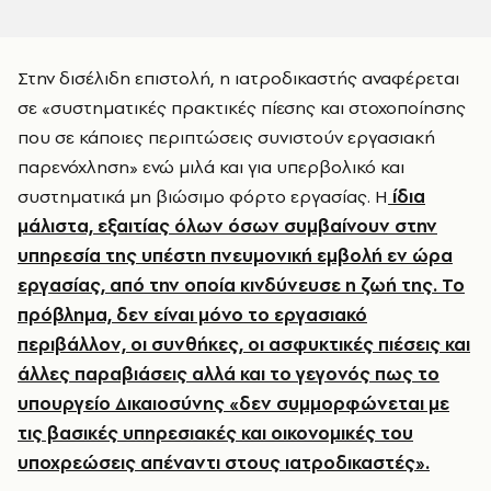
Στην δισέλιδη επιστολή, η ιατροδικαστής αναφέρεται
σε «συστηματικές πρακτικές πίεσης και στοχοποίησης
που σε κάποιες περιπτώσεις συνιστούν εργασιακή
παρενόχληση» ενώ μιλά και για υπερβολικό και
συστηματικά μη βιώσιμο φόρτο εργασίας. Η
ίδια
μάλιστα, εξαιτίας όλων όσων συμβαίνουν στην
υπηρεσία της υπέστη πνευμονική εμβολή εν ώρα
εργασίας, από την οποία κινδύνευσε η ζωή της. Το
πρόβλημα, δεν είναι μόνο το εργασιακό
περιβάλλον, οι συνθήκες, οι ασφυκτικές πιέσεις και
άλλες παραβιάσεις αλλά και το γεγονός πως το
υπουργείο Δικαιοσύνης «δεν συμμορφώνεται με
τις βασικές υπηρεσιακές και οικονομικές του
υποχρεώσεις απέναντι στους ιατροδικαστές».