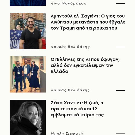
Λίνα Μανδράκου
Αμπντούλ ελ-Σαγιέντ: Ο γιος του
Αιγύπτιου μετανάστη που έβγαλε
τον Τραμπ από τα ρούχα του
Λουκάς Βελιδάκης
Οι Έλληνες της ΑΙ που έφυγαν,
αλλά δεν εγκατέλειψαν την
Ελλάδα
Λουκάς Βελιδάκης
Ζάχα Χαντίντ: Η ζωή, η
αρχιτεκτονική και 12
εμβληματικά κτίριά της
Μπήλη Στεφανή