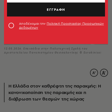
ΕΓΓΡΑΦΗ
Αποδέχομαι την
Πολιτική Προστασίας Προσωπικών
Δεδομένων
12.05.2026. Επεισόδια στην Πολυτεχνική Σχολή του
Αριστοτελείου Πανεπιστημίου Θεσσαλονίκης © Eurokinissi
Η Ελλάδα στον καθρέφτη της παρακμής: Η
κανονικοποίηση της παρακμής και η
διάβρωση των θεσμών της χώρας