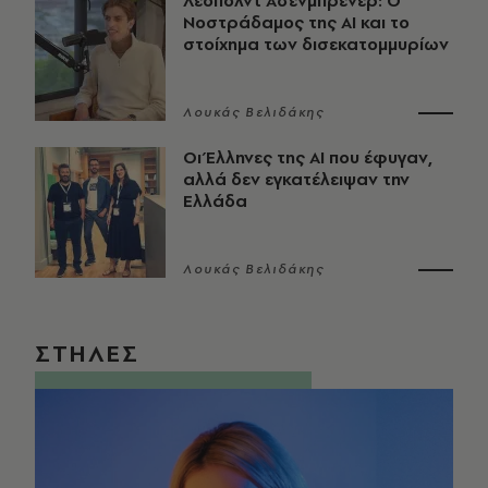
Λέοπολντ Άσενμπρενερ: Ο
Νοστράδαμος της AI και το
στοίχημα των δισεκατομμυρίων
Λουκάς Βελιδάκης
Οι Έλληνες της ΑΙ που έφυγαν,
αλλά δεν εγκατέλειψαν την
Ελλάδα
Λουκάς Βελιδάκης
ΣΤΗΛΕΣ