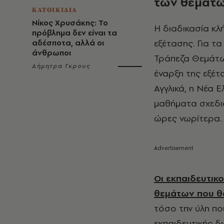
των θεμάτ
ΚΑΤΟΙΚΙΔΙΑ
Νίκος Χρυσάκης: Το
Η διαδικασία κλ
πρόβλημα δεν είναι τα
εξέτασης. Για τ
αδέσποτα, αλλά οι
άνθρωποι
Τράπεζα Θεμάτω
Δήμητρα Γκρους
έναρξη της εξέτ
Αγγλικά, η Νέα 
μαθήματα σχεδια
ώρες νωρίτερα.
Οι εκπαιδευτικ
θεμάτων που θ
τόσο την ύλη που
εκπαιδευτικής δ