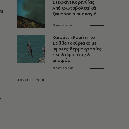
Στεφάνι Κορινθίας:
Από φωτοβολταϊκά
ια
ξεκίνησε η πυρκαγιά
Newsroom
Καιρός: «Καμίνι» το
Σαββατοκύριακο με
υψηλές θερμοκρασίες
- Mελτέμια έως 8
μποφόρ
Newsroom
α