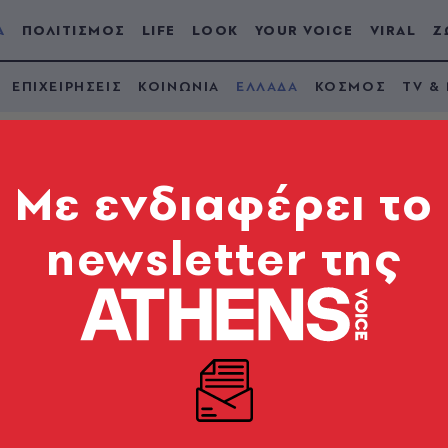
Α
ΠΟΛΙΤΙΣΜΟΣ
LIFE
LOOK
YOUR VOICE
VIRAL
Ζ
ΕΠΙΧΕΙΡΗΣΕΙΣ
ΚΟΙΝΩΝΙΑ
ΕΛΛΑΔΑ
ΚΟΣΜΟΣ
TV &
Mε ενδιαφέρει το
newsletter της
: Πώς θα γίνουν φέτ
απολυτήριες εξετάσ
δείας