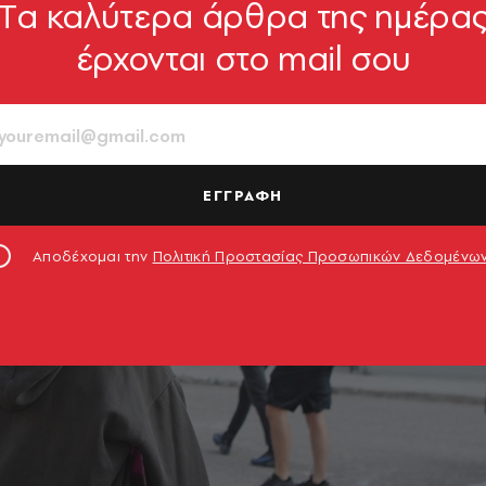
Tα καλύτερα άρθρα της ημέρα
έρχονται στο mail σου
ΕΓΓΡΑΦΗ
Αποδέχομαι την
Πολιτική Προστασίας Προσωπικών Δεδομένω