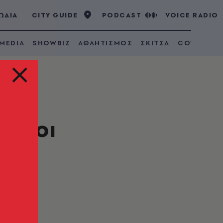
ΩΔΙΑ
CITY GUIDE
PODCAST
VOICE RADIO
 MEDIA
SHOWBIZ
ΑΘΛΗΤΙΣΜΟΣ
ΣΚΙΤΣΑ
COVID 19
ος οι
εις