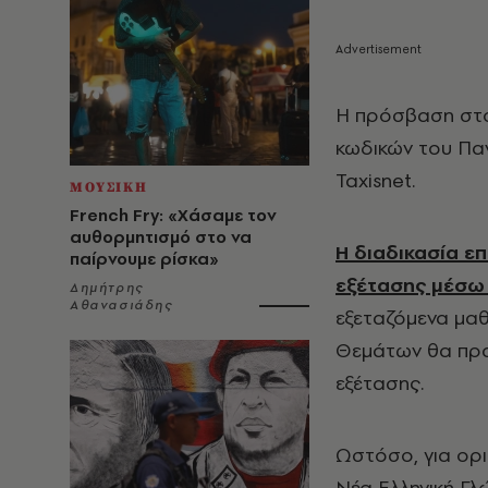
Η πρόσβαση στο
κωδικών του Παν
Taxisnet.
ΜΟΥΣΙΚΗ
French Fry: «Χάσαμε τον
αυθορμητισμό στο να
Η διαδικασία ε
παίρνουμε ρίσκα»
εξέτασης μέσω
Δημήτρης
Αθανασιάδης
εξεταζόμενα μα
Θεμάτων θα πρα
εξέτασης.
Ωστόσο, για ορ
Νέα Ελληνική Γλ