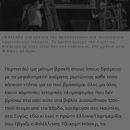
«Η Ελλάδα στα ερείπια του Μεσολογγίου» στο Ξενοκράτειο
Αρχαιολογικό Μουσείο. Το αριστούργημα του Ευγένιου
Ντελακρουά στον τόπο που τον ενέπνευσε, 200 χρόνια μετά
© Νίκος Αλιάγας
Περπατάω (με μόνιμη βροχή) στους ίσιους δρόμους
με τα μεγαλοπρεπή ονόματα, ρωτώντας κάθε τόσο
κάποιον ντόπιο για το πού βρίσκομαι: όλοι, μα όλοι,
έχουν κάμποσες ιστορικές πληροφορίες που δεν
βρίσκω στα σάιτ ούτε στα βιβλία. Διασώθηκαν 1200-
1500 άτομα από την Έξοδο, κατέφυγαν στο Ναύπλιο,
στο Ζυγός, εδώ κι εκεί, η πρώτη Ελληνική εφημερίδα
που έβγαζε ο Φιλέλληνας Τζέικομπ Μάγιερ, τα