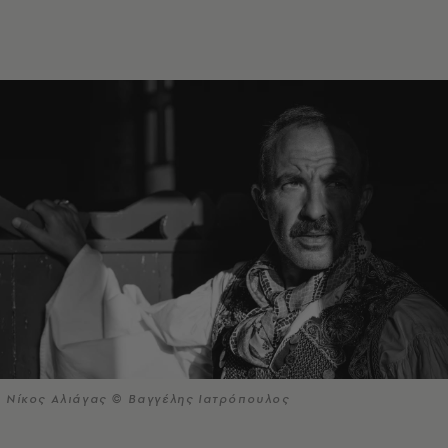
Νίκος Αλιάγας © Βαγγέλης Ιατρόπουλος