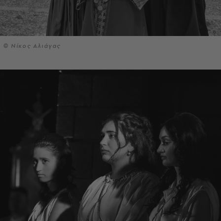
© Νίκος Αλιάγας