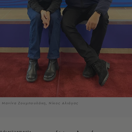
Μανίνα Ζουμπουλάκη, Νίκος Αλιάγας