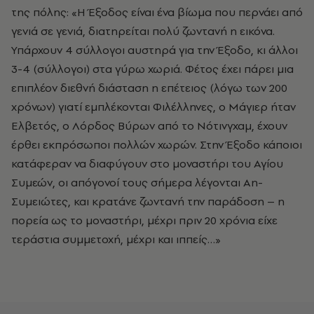
της πόλης: «Η Έξοδος είναι ένα βίωμα που περνάει από
γενιά σε γενιά, διατηρείται πολύ ζωντανή η εικόνα.
Υπάρχουν 4 σύλλογοι αυστηρά για την Έξοδο, κι άλλοι
3-4 (σύλλογοι) στα γύρω χωριά. Φέτος έχει πάρει μια
επιπλέον διεθνή διάσταση η επέτειος (λόγω των 200
χρόνων) γιατί εμπλέκονται Φιλέλληνες, ο Μάγιερ ήταν
Ελβετός, ο Λόρδος Βύρων από το Νότινγχαμ, έχουν
έρθει εκπρόσωποι πολλών χωρών. Στην Έξοδο κάποιοι
κατάφεραν να διαφύγουν στο μοναστήρι του Αγίου
Συμεών, οι απόγονοί τους σήμερα λέγονται Αη-
Συμειώτες, και κρατάνε ζωντανή την παράδοση – η
πορεία ως το μοναστήρι, μέχρι πριν 20 χρόνια είχε
τεράστια συμμετοχή, μέχρι και ιππείς…»