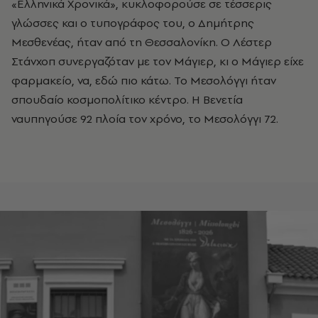
«Ελληνικά Χρονικά», κυκλοφορούσε σε τέσσερις
γλώσσες και ο τυπογράφος του, ο Δημήτρης
Μεσθενέας, ήταν από τη Θεσσαλονίκη. Ο Λέστερ
Στάνχοπ συνεργαζόταν με τον Μάγιερ, κι ο Μάγιερ είχε
φαρμακείο, να, εδώ πιο κάτω. Το Μεσολόγγι ήταν
σπουδαίο κοσμοπολίτικο κέντρο. Η Βενετία
ναυπηγούσε 92 πλοία τον χρόνο, το Μεσολόγγι 72.