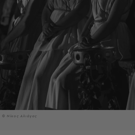
© Νίκος Αλιάγας