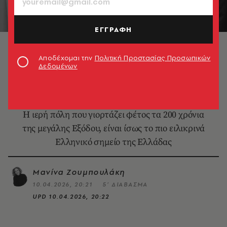
ΕΓΓΡΑΦΗ
© Νίκος Αλιάγας
Αποδέχομαι την
Πολιτική Προστασίας Προσωπικών
Δεδομένων
ΕΛΛΑΔΑ
Το Μεσολόγγι είναι ιδέα
Η ιερή πόλη που γιορτάζει φέτος τα 200 χρόνια
της μεγάλης Εξόδου, είναι ίσως το πιο ειλικρινά
Ελληνικό σημείο της Ελλάδας
Μανίνα Ζουμπουλάκη
10.04.2026, 20:21
5’ ΔΙΑΒΑΣΜΑ
UPD
10.04.2026, 20:22