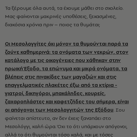
Τα ξέρουμε όλα αυτά, τα έχουμε μάθει στο σχολείο.
Μας φαίνονται μακρινές υποθέσεις, ξεχασμένες,
διακόσια χρόνια πριν – ποιος τα θυμάται;
Οι Μεσολογγίτες όχι μόνον τα θυμούνται παρά τα
ζούνε καθημερινά: τα ονόματα των νεκρών, στον
κατάλογο με τις οικογένειες που χάθηκαν στην
ηρωική Έξοδο, τα επώνυμα και μικρά ονόματα, τα
βλέπεις στις πινακίδες των μαγαζιών και στις
επαγγελματικές πλακέτες έξω από τα κτίρια -
γιατροί, δικηγόροι, μπακάληδες, κουρείς,
ζαχαροπλάστες και καφετζήδες του σήμερα, είναι
οι απόγονοι των Μεσολογγιτών της Εξόδου
. Σου
φαίνεται απίστευτο, αν δεν έχεις ξαναπάει στο
Μεσολόγγι, καλή ώρα. Όχι το ότι υπάρχουν απόγονοι,
αλλά το ότι θυμούνται τόσο καλά, και με τόσες