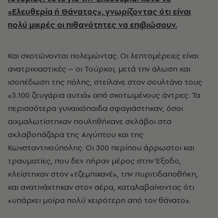
«Ελευθερία ή Θάνατος», γνωρίζοντας ότι είναι
πολύ μικρές οι πιθανότητες να επιβιώσουν.
Και σκοτώνονται πολεμώντας. Οι λεπτομέρειες είναι
ανατριχιαστικές – οι Τούρκοι, μετά την άλωση και
ισοπέδωση της πόλης, στείλανε στον σουλτάνο τους
«3.100 ζευγάρια αυτιά» από σκοτωμένους άντρες. Τα
περισσότερα γυναικόπαιδα σφαγιάστηκαν, όσοι
αιχμαλωτίστηκαν πουληθήκανε σκλάβοι στα
σκλαβοπάζαρα της Αιγύπτου και της
Κωνσταντινούπολης. Οι 300 περίπου άρρωστοι και
τραυματίες, που δεν πήραν μέρος στην Έξοδο,
κλείστηκαν στον «τζεμπιχανέ», την πυριτιδαποθήκη,
και ανατινάχτηκαν στον αέρα, καταλαβαίνοντας ότι
«υπάρχει μοίρα πολύ χειρότερη από τον θάνατο».