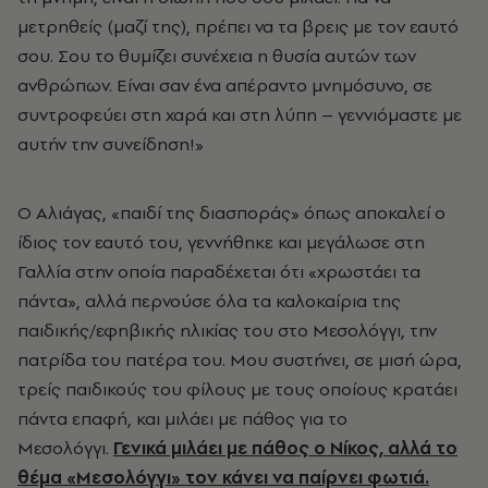
μετρηθείς (μαζί της), πρέπει να τα βρεις με τον εαυτό
σου. Σου το θυμίζει συνέχεια η θυσία αυτών των
ανθρώπων. Είναι σαν ένα απέραντο μνημόσυνο, σε
συντροφεύει στη χαρά και στη λύπη – γεννιόμαστε με
αυτήν την συνείδηση!»
Ο Αλιάγας, «παιδί της διασποράς» όπως αποκαλεί ο
ίδιος τον εαυτό του, γεννήθηκε και μεγάλωσε στη
Γαλλία στην οποία παραδέχεται ότι «χρωστάει τα
πάντα», αλλά περνούσε όλα τα καλοκαίρια της
παιδικής/εφηβικής ηλικίας του στο Μεσολόγγι, την
πατρίδα του πατέρα του. Μου συστήνει, σε μισή ώρα,
τρείς παιδικούς του φίλους με τους οποίους κρατάει
πάντα επαφή, και μιλάει με πάθος για το
Μεσολόγγι.
Γενικά μιλάει με πάθος ο Νίκος, αλλά το
θέμα «Μεσολόγγι» τον κάνει να παίρνει φωτιά.