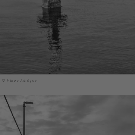
© Νίκος Αλιάγας