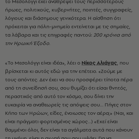
το Μεσολόγγι έχει αναθρέψει τους περισσότερους
ήρωες, πολιτικούς, κυβερνήτες, ποιητές, συγγραφείς,
λόγιους και διάσημους γενικότερα. Η αίσθηση ότι
πρόκειται για πόλη-μνημείο εντείνεται με τις σημαίες,
τα λάβαρα και τις επιγραφές παντού:
200 χρόνια από
την Ηρωική Έξοδο
.
«Το Μεσολόγγι είναι ιδέα», λέει ο
Νίκος Αλιάγας
, που
βρίσκεται κι αυτός εδώ για την επέτειο. «Ζούμε με
τους απόντες. Δεν έχει να σου προσφέρει τίποτα πέρα
από τη συνείδησή σου, σου θυμίζει ότι είσαι θνητός,
περαστικός από αυτό τον κόσμο, σου δίνει την
ευκαιρία να αναθεωρείς τις απόψεις σου… Πήγες στον
Κήπο των Ηρώων, είδες, ένοιωσες τον αέρα;» (Ναι, και
είναι πράγματι φορτισμένος χώρος…) «Εκεί είναι
θαμμένοι όλοι, δεν είναι τα αγάλματα αυτά που κάνουν
τη μνήμη, είναι η σιωπή που σου μιλάει. Για να