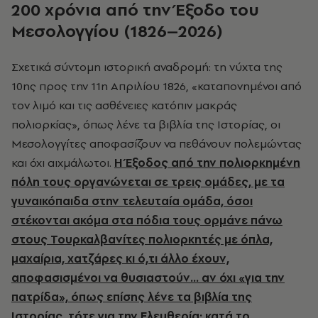
200 χρόνια από την Έξοδο του
Μεσολογγίου (1826–2026)
Σχετικά σύντομη ιστορική αναδρομή: τη νύχτα της
10ης προς την 11η Απριλίου 1826, «καταπονημένοι από
τον λιμό και τις ασθένειες κατόπιν μακράς
πολιορκίας», όπως λένε τα βιβλία της Ιστορίας, οι
Μεσολογγίτες αποφασίζουν να πεθάνουν πολεμώντας
και όχι αιχμάλωτοι.
Η Έξοδος από την πολιορκημένη
πόλη τους οργανώνεται σε τρεις ομάδες, με τα
γυναικόπαιδα στην τελευταία ομάδα, όσοι
στέκονται ακόμα στα πόδια τους ορμάνε πάνω
στους Τουρκαλβανίτες πολιορκητές με όπλα,
μαχαίρια, χατζάρες κι ό,τι άλλο έχουν,
αποφασισμένοι να θυσιαστούν… αν όχι «για την
πατρίδα», όπως επίσης λένε τα βιβλία της
Ιστορίας, τότε για την Ελευθερία: κατά το