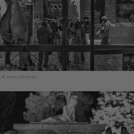
© Νίκος Αλιάγας