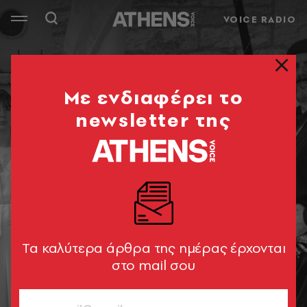
VOICE RADIO
Mε ενδιαφέρει το
newsletter της
Tα καλύτερα άρθρα της ημέρας έρχονται
στο mail σου