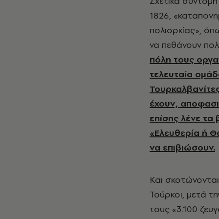
Σχετικά σύντομη ιστορική αναδρομή: τη νύχτα της 10ης προς την 11η Απριλίου
1826, «καταπονημ
πολιορκίας», όπ
να πεθάνουν πολ
πόλη τους οργα
τελευταία ομάδ
Τουρκαλβανίτες 
έχουν, αποφασι
επίσης λένε τα 
«Ελευθερία ή Θά
να επιβιώσουν.
Και σκοτώνονται 
Τούρκοι, μετά τ
τους «3.100 ζευ