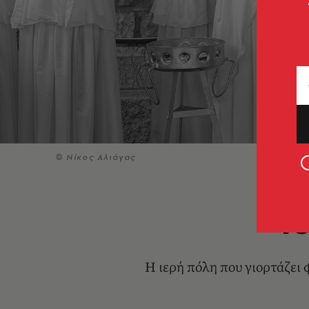
© Νίκος Αλιάγας
Το
Η ιερή πόλη που γιορτάζει 