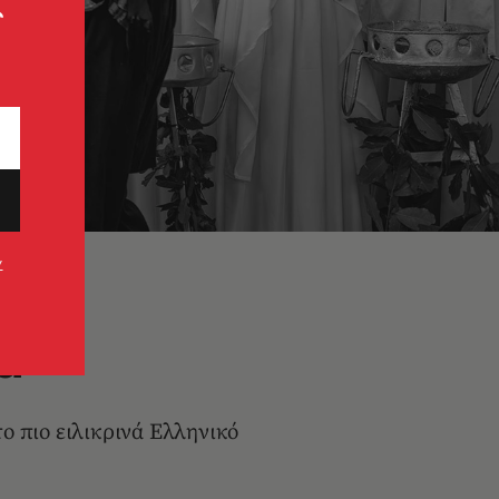
ς
ν
α
το πιο ειλικρινά Ελληνικό