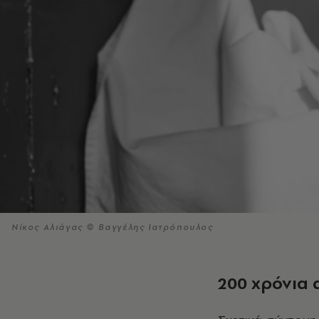
Νίκος Αλιάγας © Βαγγέλης Ιατρόπουλος
200 χρόνια 