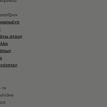
οφασίζουν
ιορκημένη
ν
πάνω στους
άλλο
 όπως
το
ανότητες
 οι
ουλτάνο
ερα