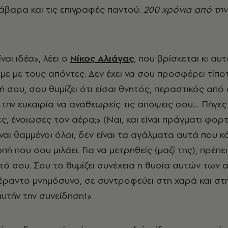
λάβαρα και τις επιγραφές παντού:
200 χρόνια από τη
ναι ιδέα», λέει ο
Νίκος Αλιάγας
, που βρίσκεται κι αυ
ύμε με τους απόντες. Δεν έχει να σου προσφέρει τίπ
 σου, σου θυμίζει ότι είσαι θνητός, περαστικός από
ι την ευκαιρία να αναθεωρείς τις απόψεις σου… Πήγε
, ένοιωσες τον αέρα;» (Ναι, και είναι πράγματι φορ
ναι θαμμένοι όλοι, δεν είναι τα αγάλματα αυτά που κ
ωπή που σου μιλάει. Για να μετρηθείς (μαζί της), πρέπε
υτό σου. Σου το θυμίζει συνέχεια η θυσία αυτών των
πέραντο μνημόσυνο, σε συντροφεύει στη χαρά και στ
αυτήν την συνείδηση!»