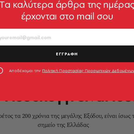
Tα καλύτερα άρθρα της ημέρα
έρχονται στο mail σου
ΕΓΓΡΑΦΗ
Αποδέχομαι την
Πολιτική Προστασίας Προσωπικών Δεδομένω
ΕΛΛΑΔΑ
 Μεσολόγγι είναι ιδέ
φέτος τα 200 χρόνια της μεγάλης Εξόδου, είναι ίσως 
σημείο της Ελλάδας