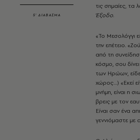
τις σημαίες, τα 
Έξοδο
.
5’ ΔΙΑΒΑΣΜΑ
«Το Μεσολόγγι εί
την επέτειο. «Ζο
από τη συνείδησή
κόσμο, σου δίνε
των Ηρώων, είδες
χώρος…) «Εκεί εί
μνήμη, είναι η σι
βρεις με τον εα
Είναι σαν ένα α
γεννιόμαστε με 