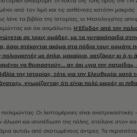
ένοι από τον λιμό και τις ασθένειες κατόπιν μακράς
ως λένε τα βιβλία της Ιστορίας, οι Μεσολογγίτες απ
εμώντας και όχι αιχμάλωτοι.
Η Έξοδος από την πολ
νώνεται σε τρεις ομάδες, με τα γυναικόπαιδα στη
α, όσοι στέκονται ακόμα στα πόδια τους ορμάνε 
πολιορκητές με όπλα, μαχαίρια, χατζάρες κι ό,τι 
σμένοι να θυσιαστούν… αν όχι «για την πατρίδα»,
βιβλία της Ιστορίας, τότε για την Ελευθερία: κατά 
νατος», γνωρίζοντας ότι είναι πολύ μικρές οι πιθ
πολεμώντας. Οι λεπτομέρειες είναι ανατριχιαστικές –
ην άλωση και ισοπέδωση της πόλης, στείλανε στον σ
γάρια αυτιά» από σκοτωμένους άντρες. Τα περισσότ