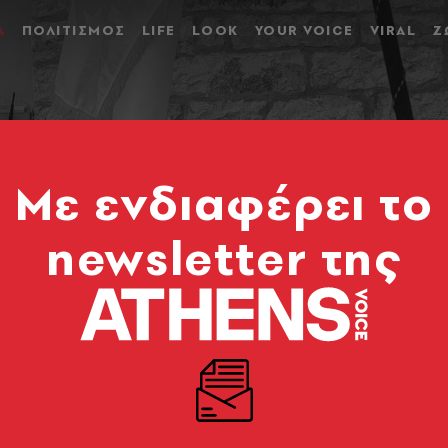
Α
ΠΟΛΙΤΙΣΜΟΣ
LIFE
LOOK
YOUR VOICE
VIRAL
Ζ
Mε ενδιαφέρει το
newsletter της