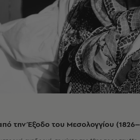
από την Έξοδο του Μεσολογγίου (1826