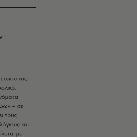
ν
ετείου της
ολικό.
ονόματα
ώων – σε
ει τους
λόγιους και
ίνεται με