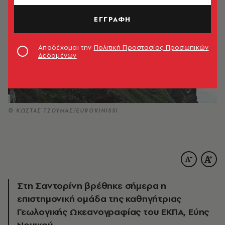
ΕΓΓΡΑΦΗ
Αποδέχομαι την
Πολιτική Προστασίας Προσωπικών
Δεδομένων
© ΚΩΣΤΑΣ ΤΖΟΥΜΑΣ/EUROKINISSI
Στη Σαντορίνη βρέθηκε σήμερα η
επιστημονική ομάδα της καθηγήτριας
Γεωλογικής Ωκεανογραφίας του ΕΚΠΑ, Εύης
Νομικού