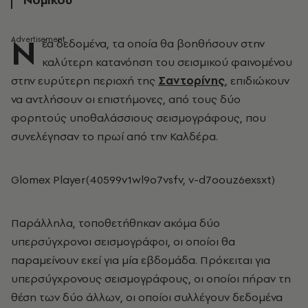
Ν
έα δεδομένα, τα οποία θα βοηθήσουν στην
καλύτερη κατανόηση του σεισμικού φαινομένου
στην ευρύτερη περιοχή της
Σαντορίνης
, επιδιώκουν
να αντλήσουν οι επιστήμονες, από τους δύο
φορητούς υποθαλάσσιους σεισμογράφους, που
συνελέγησαν το πρωί από την Καλδέρα.
Glomex Player(40599v1wl9o7vsfv, v-d7oouz6exsxt)
Παράλληλα, τοποθετήθηκαν ακόμα δύο
υπερσύγχρονοι σεισμογράφοι, οι οποίοι θα
παραμείνουν εκεί για μία εβδομάδα. Πρόκειται για
υπερσύγχρονους σεισμογράφους, οι οποίοι πήραν τη
θέση των δύο άλλων, οι οποίοι συλλέγουν δεδομένα