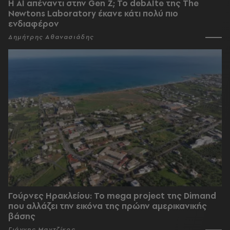
Η AI απέναντι στην Gen Z; Το debAIte της The
Newtons Laboratory έκανε κάτι πολύ πιο
ενδιαφέρον
Δημήτρης Αθανασιάδης
Γούρνες Ηρακλείου: To mega project της Dimand
που αλλάζει την εικόνα της πρώην αμερικανικής
βάσης
Γιάννης Μαντζίκος