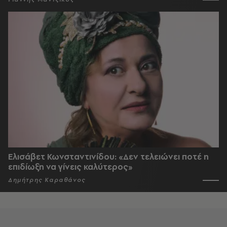
Ελισάβετ Κωνσταντινίδου: «Δεν τελειώνει ποτέ η
επιδίωξη να γίνεις καλύτερος»
Δημήτρης Καραθάνος