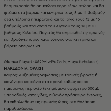
θερμοκρασία θα σημειώσει περαιτέρω πτώση και θα
φτάσει στα βόρεια και κεντρικά τους 8 με 11 βαθμούς,
στα υπόλοιπα ηπειρωτικά και το Ιόνιο τους 12 με 16
βαθμούς και στα νησιά του Αιγαίου τους 16 με 18
βαθμούς Κελσίου. Παγετός θα σημειωθεί τις πρωινές
και βραδινές ώρες κατά τόπους στα κεντρικά και
βόρεια ηπειρωτικά.
Glomex Player(40599v1wl9o7vsfv, v-cya1tvhdeesx)
ΜΑΚΕΔΟΝΙΑ, ΘΡΑΚΗ
Καιρός: Αυξημένες νεφώσεις με τοπικές βροχές ή
χιονόνερο και χιόνια στα ορεινά καθώς και σε
ημιορεινές περιοχές (εκτιμώμενο υψόμετρο 500μ).
Σποραδικές καταιγίδες, πιθανόν πρόσκαιρα έντονες,
θα εκδηλωθούν τις πρωινές ώρες στα θαλάσσια
παραθαλάσσια.