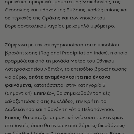
ορεινά και ημιορεινά τμήματα της Μακεδονίας, της
Θεσσαλίας και πιθανόν της Εύβοιας, καθώς επίσης και
σε περιοχές της Θράκης και των νησιών του
Βορειοανατολικού Αιγαίου με χαμηλό υψόμετρο.
Σύμφωνα με την κατηγοριοποίηση του επεισοδίου
βροχόπτωσης (Regional Precipitation Index), η οποία
εφαρμόζεται από τη μονάδα Meteo του Εθνικού
Αστεροσκοπείου Αθηνών, το επεισόδιο βροχόπτωσης
για αύριο,
οπότε αναμένονται τα πιο έντονα
φαινόμενα
, κατατάσσεται στην Κατηγορία 3
(Σημαντική). Επιπλέον, θα σημειωθούν τοπικές
χαλαζοπτώσεις στις Κυκλάδες, την Κρήτη, τα
Δωδεκάνησα και πιθανόν τη νότια Πελοπόννησο.
Επίσης, θα υπάρξει σημαντική ενίσχυση των ανέμων
στο Αιγαίο, όπου θα πνέουν από βόρειες διευθύνσεις
σχεδόν θυελλώδεις 7 Μποφόρ και τοπικά στο Βόρειο