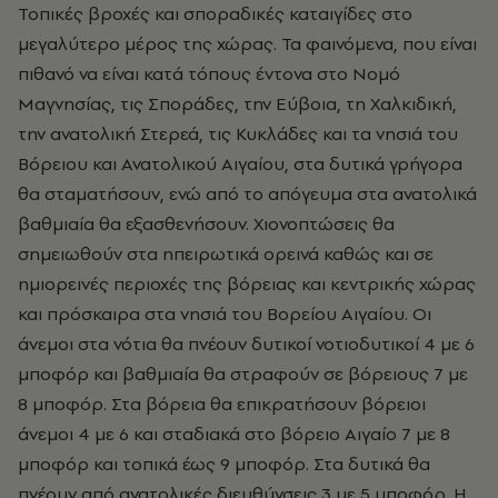
Τοπικές βροχές και σποραδικές καταιγίδες στο
μεγαλύτερο μέρος της χώρας. Τα φαινόμενα, που είναι
πιθανό να είναι κατά τόπους έντονα στο Νομό
Μαγνησίας, τις Σποράδες, την Εύβοια, τη Χαλκιδική,
την ανατολική Στερεά, τις Κυκλάδες και τα νησιά του
Βόρειου και Ανατολικού Αιγαίου, στα δυτικά γρήγορα
θα σταματήσουν, ενώ από το απόγευμα στα ανατολικά
βαθμιαία θα εξασθενήσουν. Χιονοπτώσεις θα
σημειωθούν στα ηπειρωτικά ορεινά καθώς και σε
ημιορεινές περιοχές της βόρειας και κεντρικής χώρας
και πρόσκαιρα στα νησιά του Βορείου Αιγαίου. Οι
άνεμοι στα νότια θα πνέουν δυτικοί νοτιοδυτικοί 4 με 6
μποφόρ και βαθμιαία θα στραφούν σε βόρειους 7 με
8 μποφόρ. Στα βόρεια θα επικρατήσουν βόρειοι
άνεμοι 4 με 6 και σταδιακά στο βόρειο Αιγαίο 7 με 8
μποφόρ και τοπικά έως 9 μποφόρ. Στα δυτικά θα
πνέουν από ανατολικές διευθύνσεις 3 με 5 μποφόρ. Η