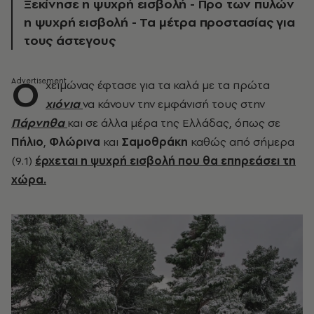
Ξεκίνησε η ψυχρή εισβολή - Προ των πυλών
η ψυχρή εισβολή - Τα μέτρα προστασίας για
τους άστεγους
O
χειμώνας έφτασε για τα καλά με τα πρώτα
χιόνια
να κάνουν την εμφάνισή τους στην
Πάρνηθα
και σε άλλα μέρα της Ελλάδας, όπως σε
Πήλιο
,
Φλώρινα
και
Σαμοθράκη
καθώς από σήμερα
(9.1)
έρχεται η ψυχρή εισβολή που θα επηρεάσει τη
χώρα.