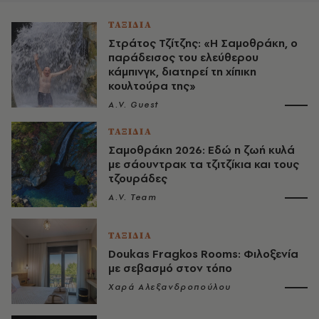
ΤΑΞΙΔΙΑ
Στράτος Τζίτζης: «Η Σαμοθράκη, ο
παράδεισος του ελεύθερου
κάμπινγκ, διατηρεί τη χίπικη
κουλτούρα της»
A.V. Guest
ΤΑΞΙΔΙΑ
Σαμοθράκη 2026: Εδώ η ζωή κυλά
με σάουντρακ τα τζιτζίκια και τους
τζουράδες
A.V. Team
ΤΑΞΙΔΙΑ
Doukas Fragkos Rooms: Φιλοξενία
με σεβασμό στον τόπο
Χαρά Αλεξανδροπούλου