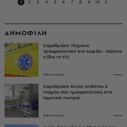
1
2
3
4
5
6
7
8
9
10
ΔΗΜΟΦΙΛΗ
Σαμοθράκη: 15χρονη
τραυματίστηκε στο κεφάλι - Κάλεσε
η ίδια το 112
Newsroom
Σαμοθράκη: Εκτός κινδύνου ο
νεαρός που τραυματίστηκε στα
Ιαματικά Λουτρά
Newsroom