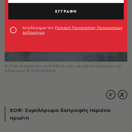
ΕΓΓΡΑΦΗ
Αποδέχομαι την
Πολιτική Προστασίας Προσωπικών
Δεδομένων
Ο ΕΟΦ απαγορεύει τη διάθεση στην αγορά πιεσόμετρου και
οξύμετρου © EUROKINISSI
EΟΦ: Συμπλήρωμα διατροφής περιέχει
ηρωίνη