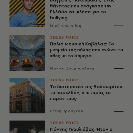
θάνατος που ανάγκασε την
Ελλάδα να μιλήσει για το
bullying
Μιμή Φιλιππίδη
THESS VOICE
Παλιά Μουσική Καβάλας: Το
μνημείο της πόλης που ενώνει το
χθες με το σήμερα
Μανίνα Ζουμπουλάκη
THESS VOICE
Τα διατηρητέα της Βαλαωρίτου:
το παρελθόν, η ιστορία, το
παρόν τους
Ελένη Τρούγκου
THESS VOICE
Γιάννης Γκουλιόβας: Ήταν ο