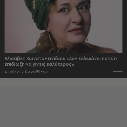
Ελισάβετ Κωνσταντινίδου: «Δεν τελειώνει ποτέ η
επιδίωξη να γίνεις καλύτερος»
Δημήτρης Καραθάνος