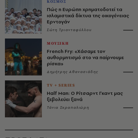
ΚΟΣΜΟΣ
Πώς η Ευρώπη χρηματοδοτεί τα
ισλαμιστικά δίκτυα της οικογένειας
Ερντογάν
Σώτη Τριανταφύλλου
ΜΟΥΣΙΚΗ
French Fry: «Χάσαμε τον
αυθορμητισμό στο να παίρνουμε
ρίσκα»
Δημήτρης Αθανασιάδης
TV + SERIES
Half Man: Ο Ρίτσαρντ Γκαντ μας
ξεβολεύει ξανά
Τάνια Σκραπαλιώρη