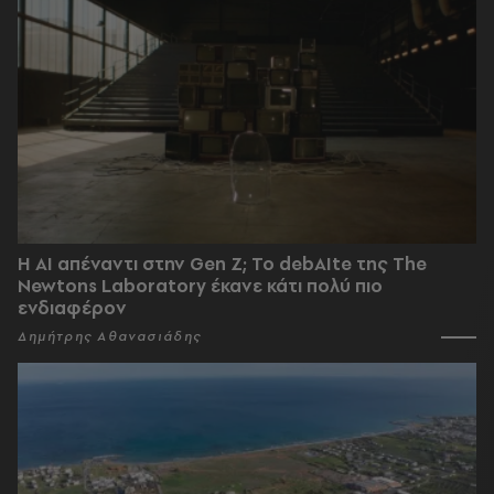
Η AI απέναντι στην Gen Z; Το debAIte της The
Newtons Laboratory έκανε κάτι πολύ πιο
ενδιαφέρον
Δημήτρης Αθανασιάδης