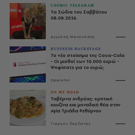
COSMIC TELEGRAM
Τα Ζώδια του Σαββάτου
08.08.2026
Αγγελική Μανουσάκη
BUSINESS BACKSTAGE
Το νέο στοίχημα της Coca-Cola
- Οι μισθοί των 10.000 ευρώ -
Ψηφίσατε για το ευρώ;
Operator
ON MY ROAD
Ταβέρνα Ανδρέας: κρητική
κουζίνα και μοναδική θέα στην
Αγία Τριάδα Ρεθύμνου
Γιώργος Ζαρζώνης