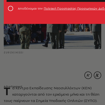
Αποδέχομαι την
Πολιτική Προστασίας Προσωπικών Δε
EUROKINISSI
Τ
α Κέντρα Εκπαίδευσης Νεοσυλλέκτων (ΚΕΝ)
καταργούνται από τον ερχόμενο μήνα και τη θέση
τους παίρνουν τα Σημείa Υποδοχής Οπλιτών (ΣΥΠΟ).