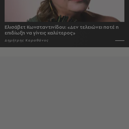
Ελισάβετ Κωνσταντινίδου: «Δεν τελειώνει ποτέ η
επιδίωξη να γίνεις καλύτερος»
Δημήτρης Καραθάνος