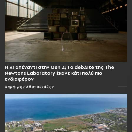
Η AI απέναντι στην Gen Z; Το debAIte της The
Newtons Laboratory έκανε κάτι πολύ πιο
ενδιαφέρον
Δημήτρης Αθανασιάδης