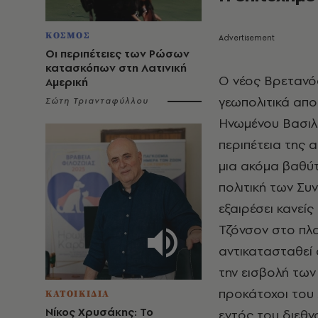
ΚΟΣΜΟΣ
Οι περιπέτειες των Ρώσων
κατασκόπων στη Λατινική
Ο νέος Βρετανό
Αμερική
γεωπολιτικά απ
Σώτη Τριανταφύλλου
Ηνωμένου Βασιλε
περιπέτεια της
μια ακόμα βαθύτ
πολιτική των Συ
εξαιρέσει κανείς
Τζόνσον στο πλ
αντικατασταθεί 
την εισβολή των
προκάτοχοι του 
ΚΑΤΟΙΚΙΔΙΑ
Νίκος Χρυσάκης: Το
εντός του διεθ