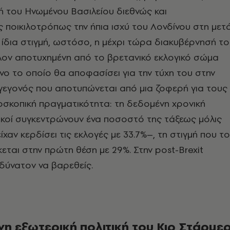
ή του Ηνωμένου Βασιλείου διεθνώς και
 ποικιλοτρόπως την ήπια ισχύ του Λονδίνου στη μετ
ην ίδια στιγμή, ωστόσο, η μέχρι τώρα διακυβέρνησή τ
λον αποτυχημένη από το βρετανικό εκλογικό σώμα
είνο το οποίο θα αποφασίσει για την τύχη του στην
γεγονός που αποτυπώνεται από μια ζοφερή για τους
σκοπική πραγματικότητα: τη δεδομένη χρονική
τικοί συγκεντρώνουν ένα ποσοστό της τάξεως μόλις
χαν κερδίσει τις εκλογές με 33.7%–, τη στιγμή που το
εται στην πρώτη θέση με 29%. Στην post-Brexit
αδύνατον να βαρεθείς.
νη εξωτερική πολιτική του Κιρ Στάρμε