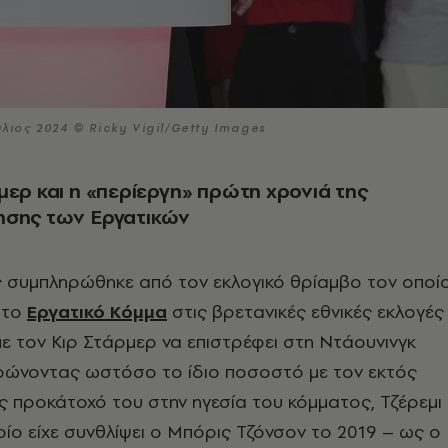
λιος 2024 © Ricky Vigil/Getty Images
μερ και η «περίεργη» πρώτη χρονιά της
ησης των Εργατικών
 συμπληρώθηκε από τον εκλογικό θρίαμβο τον οποί
 το
Εργατικό Κόμμα
στις βρετανικές εθνικές εκλογές
με τον Κιρ Στάρμερ να επιστρέφει στη Ντάουνινγκ
τρώνοντας ωστόσο το ίδιο ποσοστό με τον εκτός
 προκάτοχό του στην ηγεσία του κόμματος, Τζέρεμι
οίο είχε συνθλίψει ο Μπόρις Τζόνσον το 2019 – ως ο