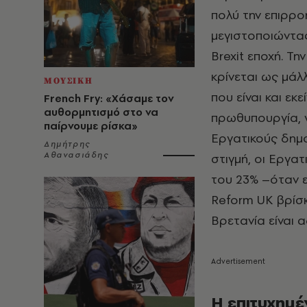
πολύ την επιρρο
μεγιστοποιώντας
Brexit εποχή. Τ
κρίνεται ως μάλ
ΜΟΥΣΙΚΗ
που είναι και εκ
French Fry: «Χάσαμε τον
αυθορμητισμό στο να
πρωθυπουργία, 
παίρνουμε ρίσκα»
Εργατικούς δημο
Δημήτρης
Αθανασιάδης
στιγμή, οι Εργα
του 23% –όταν εί
Reform UK βρίσκ
Βρετανία είναι 
Η επιτυχημέ