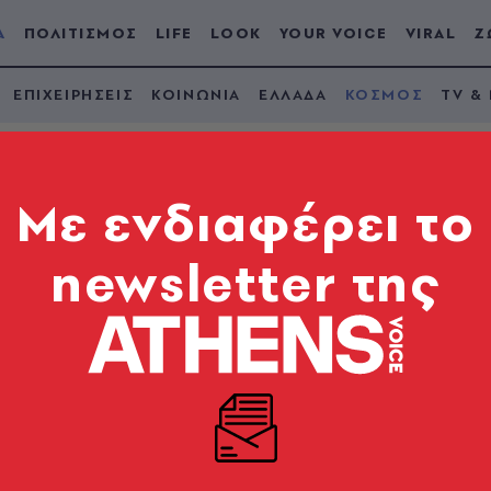
Α
ΠΟΛΙΤΙΣΜΟΣ
LIFE
LOOK
YOUR VOICE
VIRAL
Ζ
ΕΠΙΧΕΙΡΗΣΕΙΣ
ΚΟΙΝΩΝΙΑ
ΕΛΛΑΔΑ
ΚΟΣΜΟΣ
TV &
Mε ενδιαφέρει το
newsletter της
έρνηση Εργατικών:
 το χάος
Κιρ Στάρμερ στη βρετανική πρωθυπουργία