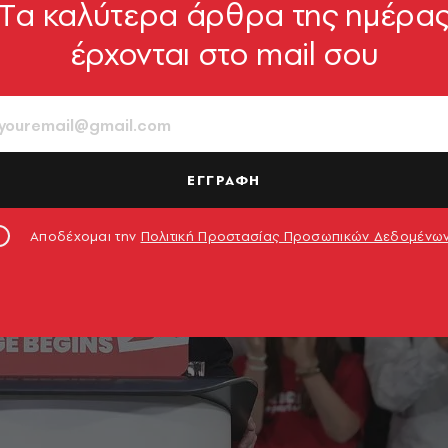
Tα καλύτερα άρθρα της ημέρα
έρχονται στο mail σου
ΕΓΓΡΑΦΗ
Αποδέχομαι την
Πολιτική Προστασίας Προσωπικών Δεδομένω