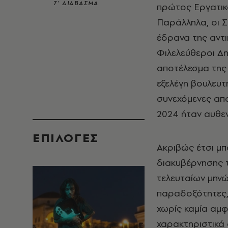
7’ ΔΙΑΒΑΣΜΑ
πρώτος Εργατικ
Παράλληλα, οι 
έδρανα της αντι
Φιλελεύθεροι Δ
αποτέλεσμα της
εξελέγη βουλευτ
συνεχόμενες απο
2024 ήταν αυθεν
EΠΙΛΟΓΈΣ
Ακριβώς έτσι μπ
διακυβέρνησης
τελευταίων μηνώ
παραδοξότητες
χωρίς καμία αμφ
χαρακτηριστικά 