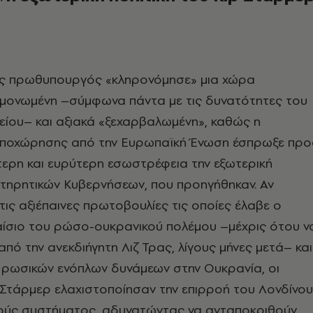
ς πρωθυπουργός «κληρονόμησε» μια χώρα
ομονωμένη –σύμφωνα πάντα με τις δυνατότητες του
ίου– και αξιακά «ξεχαρβαλωμένη», καθώς η
 αποχώρησης από την Ευρωπαϊκή Ένωση έσπρωξε προ
ερη και ευρύτερη εσωστρέφεια την εξωτερική
ντηρητικών Κυβερνήσεων, που προηγήθηκαν. Αν
 τις αξιέπαινες πρωτοβουλίες τις οποίες έλαβε ο
αίσιο του ρώσο-ουκρανικού πολέμου –μέχρις ότου ν
από την ανεκδιήγητη Λιζ Τρας, λίγους μήνες μετά– και
 ρωσικών ενόπλων δυνάμεων στην Ουκρανία, οι
Στάρμερ ελαχιστοποίησαν την επιρροή του Λονδίνου
νούς συστήματος, αδυνατώντας να ανταποκριθούν