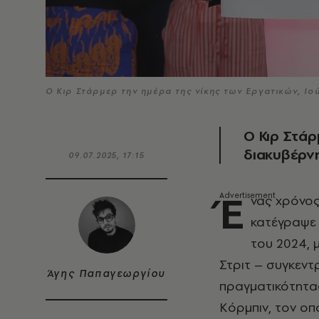
Ο Κιρ Στάρμερ την ημέρα της νίκης των Εργατικών, Ιού
Ο Κιρ Στάρ
διακυβέρν
09.07.2025, 17:15
Έ
νας χρόνος
κατέγραψε
του 2024, 
Στριτ – συγκεν
Άγης Παπαγεωργίου
πραγματικότητας
Κόρμπιν, τον οπ